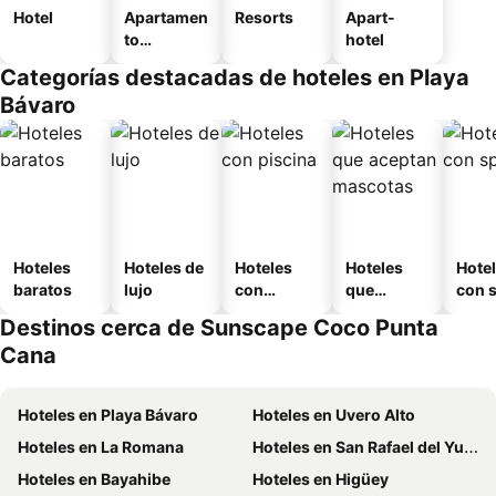
Hotel
Apartamen
Resorts
Apart-
to
hotel
amueblad
Categorías destacadas de hoteles en Playa
o
Bávaro
Hoteles
Hoteles de
Hoteles
Hoteles
Hote
baratos
lujo
con
que
con 
piscina
aceptan
Destinos cerca de Sunscape Coco Punta
mascotas
Cana
Hoteles en Playa Bávaro
Hoteles en Uvero Alto
Hoteles en La Romana
Hoteles en San Rafael del Yuma
Hoteles en Bayahibe
Hoteles en Higüey