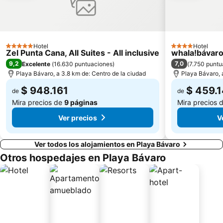
Hotel
Hotel
5 Estrellas
4 Estrellas
Zel Punta Cana, All Suites - All inclusive
whala!bávar
9,2
7,0
Excelente
(
16.630 puntuaciones
)
(
7.750 puntu
Playa Bávaro, a 3.8 km de: Centro de la ciudad
Playa Bávaro, 
$ 948.161
$ 459.
de
de
Mira precios de
9 páginas
Mira precios 
Ver precios
V
Ver todos los alojamientos en Playa Bávaro
Otros hospedajes en Playa Bávaro