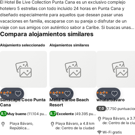
El Hotel Be Live Collection Punta Cana es un exclusivo complejo
hotelero 5 estrellas con todo incluido 24 horas en Punta Cana y
diseñado especialmente para aquellos que desean pasar unas
vacaciones en familia, escaparse con su pareja o disfrutar de un
viaje con sus amigos con auténtico sabor a Caribe. Si buscas unas
Compara alojamientos similares
vacaciones de lujo en Bávaro, con todo incluido, un clima perfecto,
atención personalizada, diversión, descanso y nuevas experiencias,
Alojamiento seleccionado
Alojamientos similares
el Hotel Be Live Collection Punta Cana te ofrece una propuesta
inmejorable.
Resort
Hotel
Hotel
4 Estrellas
5 Estrellas
4 Estrellas
Compartir
Agregar a favoritos
Compartir
Agregar a favoritos
Compartir
Agregar 
Sunscape Coco Punta
Meliá Caribe Beach
whala!bávaro
Cana
Resort
7,0
(
7.750 puntuacio
8,1
8,7
Muy bueno
(
11.104 puntuaciones
Excelente
)
(
49.395 puntuaciones
)
Playa Bávaro, a 3.
de: Centro de la ci
Playa Bávaro,
Playa Bávaro, a 4.8 km
República
de: Centro de la ciudad
Wi-Fi gratis
Dominicana