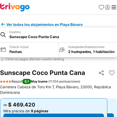
Favoritos
Iniciar 
Me
Ver todos los alojamientos en Playa Bávaro
Destino
Sunscape Coco Punta Cana
Check-in/out
Huéspedes/habitaciones
Fechas
2 huéspedes, 1 habitación
Cómo los pagos afectan nuestro ranking
Sunscape Coco Punta Cana
Compartir
Ag
Resort
8,1
Muy bueno
(
11.104 puntuaciones
)
4 Estrellas
Carretera Cabeza de Toro Km 7, Playa Bávaro, 23000, República
Dominicana
$ 469.420
$ 469.420
de
de
Mira precios de
9 páginas
Mira precios de
9 páginas