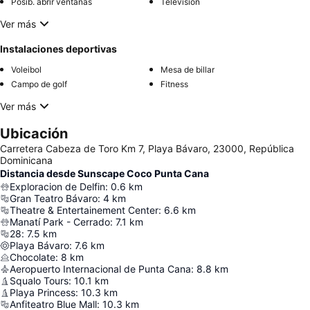
Posib. abrir ventanas
Televisión
Ver más
Instalaciones deportivas
Voleibol
Mesa de billar
Campo de golf
Fitness
Ver más
Ubicación
Carretera Cabeza de Toro Km 7, Playa Bávaro, 23000, República
Dominicana
Distancia desde Sunscape Coco Punta Cana
Exploracion de Delfin
:
0.6
km
Gran Teatro Bávaro
:
4
km
Theatre & Entertainement Center
:
6.6
km
Manatí Park - Cerrado
:
7.1
km
28
:
7.5
km
Playa Bávaro
:
7.6
km
Chocolate
:
8
km
Aeropuerto Internacional de Punta Cana
:
8.8
km
Squalo Tours
:
10.1
km
Playa Princess
:
10.3
km
Anfiteatro Blue Mall
:
10.3
km