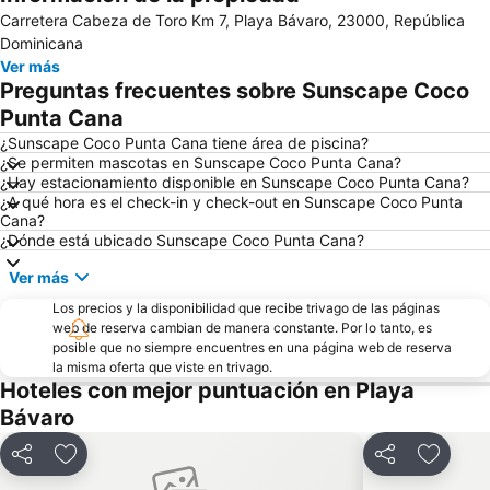
Carretera Cabeza de Toro Km 7, Playa Bávaro, 23000, República
Dominicana
Ver más
Preguntas frecuentes sobre Sunscape Coco
Punta Cana
¿Sunscape Coco Punta Cana tiene área de piscina?
¿Se permiten mascotas en Sunscape Coco Punta Cana?
¿Hay estacionamiento disponible en Sunscape Coco Punta Cana?
¿A qué hora es el check-in y check-out en Sunscape Coco Punta
Cana?
¿Dónde está ubicado Sunscape Coco Punta Cana?
Ver más
Los precios y la disponibilidad que recibe trivago de las páginas
web de reserva cambian de manera constante. Por lo tanto, es
posible que no siempre encuentres en una página web de reserva
la misma oferta que viste en trivago.
Hoteles con mejor puntuación en Playa
Bávaro
Compartir
Agregar a favoritos
Compartir
Agregar