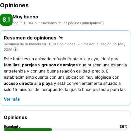
Opiniones
Muy bueno
8,1
según 11.104 puntuaciones de las páginas
principales
Resumen de opiniones
Resumen de IA basado en 1.000+ opiniones · Última actualización: 29 May
2026
Este hotel es un animado refugio frente a la playa, ideal para
familias
,
parejas
y
grupos de amigos
que buscan una estancia
entretenida y con una buena relación calidad-precio. El
establecimiento cuenta con una ubicación muy elogiada con
acceso directo a la playa
y está convenientemente situado a
solo 15 minutos del aeropuerto, lo que lo hace perfecto para las
recogidas de excursiones. Su característica más destacada
Ver más
para las familias es el
Explorer's Club
y la
Core Zone
, que
ofrecen actividades atractivas y atención cuidadosa para niños
y adolescentes. Los huéspedes elogian constantemente al
Opiniones
personal amable y atento
, especialmente al enérgico equipo de
animación, y las diversas opciones culinarias, que incluyen un
Excelente
39
%