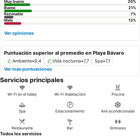
variado bufé y restaurantes a la carta de calidad como
Muy bueno
20
%
Chopsticks y Tierra. Para una experiencia más tranquila, los
Bueno
21
%
Razonable
7
%
huéspedes deberían considerar solicitar una habitación alejada
Malo
13
%
de las principales zonas de entretenimiento.
Ver opiniones
Puntuación superior al promedio en Playa Bávaro
Ambiente
•
9,4
Vida nocturna
•
7,7
Spa
•
7,1
Ver más puntuaciones
Servicios principales
Wi-Fi en el lobby
Wi-Fi (habitación)
Piscina
Spa
Estacionamiento
Aire acondicionado
Restaurante
Bar
Gimnasio
Todos los servicios