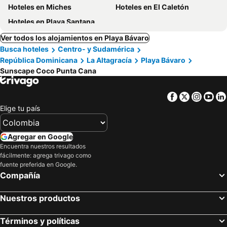
Hoteles en Miches
Hoteles en El Caletón
Hoteles en Playa Santana
Ver todos los alojamientos en Playa Bávaro
Busca hoteles
Centro- y Sudamérica
República Dominicana
La Altagracía
Playa Bávaro
Sunscape Coco Punta Cana
Facebook
Twitter
Insta
Yo
Elige tu país
Agregar en Google
Encuentra nuestros resultados
fácilmente: agrega trivago como
fuente preferida en Google.
Compañía
Nuestros productos
Términos y políticas