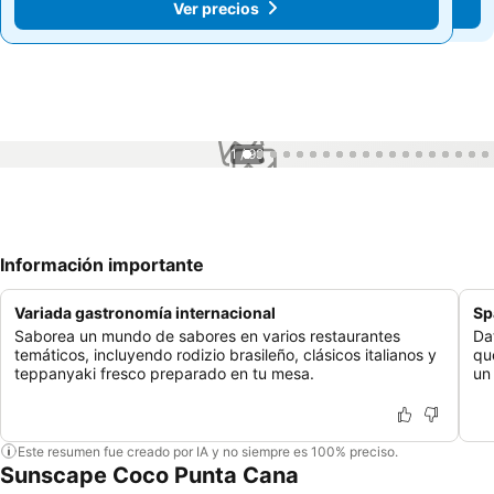
Ver precios
Ver precios
1 / 99
Información importante
Variada gastronomía internacional
Sp
Saborea un mundo de sabores en varios restaurantes
Da
temáticos, incluyendo rodizio brasileño, clásicos italianos y
qu
teppanyaki fresco preparado en tu mesa.
un 
Este resumen fue creado por IA y no siempre es 100% preciso.
Sunscape Coco Punta Cana