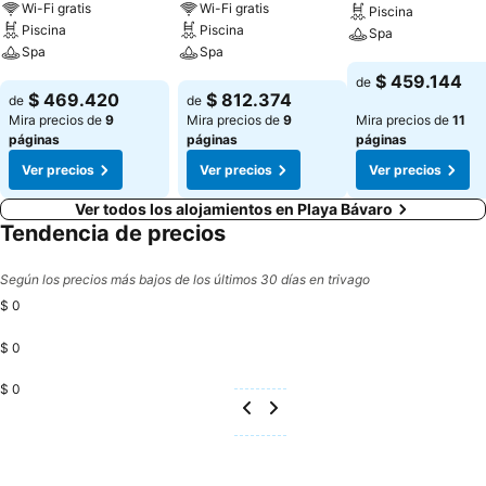
Wi-Fi gratis
Wi-Fi gratis
Piscina
Piscina
Piscina
Spa
Spa
Spa
Ver precios
$ 459.144
de
Ver precios
Ver precios
$ 469.420
$ 812.374
de
de
Mira precios de
9
Mira precios de
9
Mira precios de
11
páginas
páginas
páginas
Ver precios
Ver precios
Ver precios
Ver todos los alojamientos en Playa Bávaro
Tendencia de precios
Según los precios más bajos de los últimos 30 días en trivago
$ 0
$ 0
$ 0