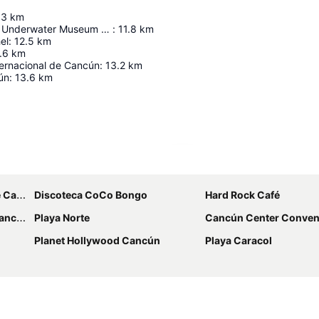
.3
km
MUSA Cancun Underwater Museum of Art
:
11.8
km
el
:
12.5
km
.6
km
ternacional de Cancún
:
13.2
km
ún
:
13.6
km
Ampliar mapa
ncún
Discoteca CoCo Bongo
Hard Rock Café
ncún
Playa Norte
Cancún Center Conventions & E
Planet Hollywood Cancún
Playa Caracol