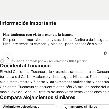
Información importante
Habitaciones con vista al mar o a la laguna
Despierta con impresionantes vistas del mar Caribe o de la laguna
Nichupté desde tu cómoda y bien equipada habitación o suite.
Este resumen fue creado por IA y no siempre es 100% preciso.
Occidental Tucancún
El Hotel Occidental Tucancun de 4 estrellas se encuentra en Cancún,
turquesa del Caribe Mexicano y de la Laguna Nichupte. En este magnífico hotel 4 estrellas podrá disfrutar del programa Todo Incluido, que incluye
sus 4 restaurantes y 5 bares y las numerosas actividades y deportes acu
Occidental Tucancun se encuentra a tan sólo 25 min. en coche del Ae
más nuevo de Cancún. Disfruta de unas verdaderas vacaci
Compara alojamientos similares
Alojamiento seleccionado
Alojamientos similares
siguiente