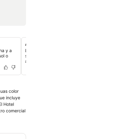
Actividades del club infantil en el lugar
na y a
Los niños de 4 a 11 años pueden disfrutar de actividad
ol o
supervisadas, juegos y manualidades en el club infantil
abierto todos los días.
guas color
tro comercial