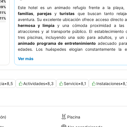
24
%
19
%
Este hotel es un animado refugio frente a la playa, 
11
%
familias
,
parejas
y
turistas
que buscan tanto relaja
11
%
aventura. Su excelente ubicación ofrece acceso directo 
hermosa y limpia
y una cómoda proximidad a las pr
atracciones y al transporte público. El establecimiento
tres piscinas, incluyendo una solo para adultos, y un 
animado programa de entretenimiento
adecuado para
edades. Los huéspedes elogian constantemente la e
amabilidad y atención del personal
, y aunque el bufé es 
Ver más
restaurantes a la carta italiano y mexicano son lo más
Para disfrutar de la mejor experiencia, considere re
habitación con
vistas al mar
para deleitarse con u
impresionante.
cia
•
8,5
Actividades
•
8,3
Servicio
•
8,1
Instalaciones
•
8,
ión)
Piscina