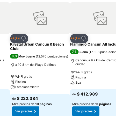
Agregar a favoritos
Agregar a favorit
Hotel
Hotel
4 Estrellas
4 Estrellas
Compartir
Compartir
Krystal Urban Cancun & Beach
Flamingo Cancun All Incl
Club
7,6
Bueno
(
17.308 puntuacio
8,3
Muy bueno
(
12.570 puntuaciones
)
 la
Cancún, a 9.2 km de: Centro
ciudad
a 10.8 km de: Playa Delfines
Wi-Fi gratis
Wi-Fi gratis
Piscina
Piscina
Spa
Estacionamiento
Ver precios
$ 412.989
de
Ver precios
$ 222.384
de
Mira precios de
10 páginas
Mira precios de
11 páginas
Ver precios
Ver precios