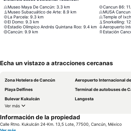
Museo Maya De Cancún
:
3.3
km
Cancun 86
:
11
Museo Subacuático de Arte
:
8.9
km
La Parcela
:
9.3
km
Temple of Ixch
El Domo
:
9.3
km
Snorkelling
:
12
Estadio Olímpico Andrés Quintana Roo
:
9.4
km
Aeropuerto In
Cancún
:
9.9
km
Estación Canc
Echa un vistazo a atracciones cercanas
Zona Hotelera de Cancún
Aeropuerto Internacional de Ca
Playa Delfines
Terminal de autobuses de Ca
Bulevar Kukulcán
Langosta
Ver más
Información de la propiedad
Calle Rtno. Kukulcán 24-Km. 13,5 Lote, 77500, Cancún, México
Ver más