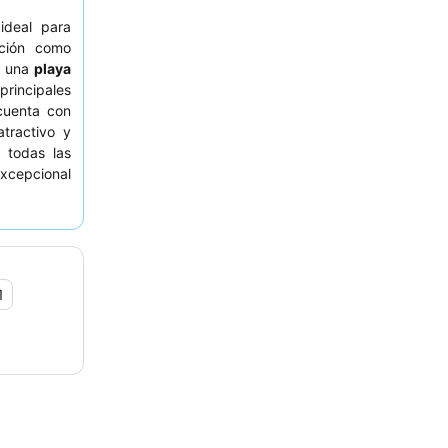
ideal para
ción como
a una
playa
incipales
 cuenta con
atractivo y
 todas las
xcepcional
variado, los
 destacado.
servar una
n paisaje
1