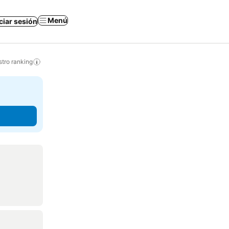
Menú
iciar sesión
tro ranking