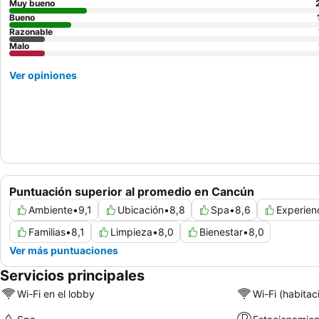
Muy bueno
Bueno
Razonable
Malo
Ver opiniones
Puntuación superior al promedio en Cancún
Ambiente
•
9,1
Ubicación
•
8,8
Spa
•
8,6
Experien
Familias
•
8,1
Limpieza
•
8,0
Bienestar
•
8,0
Ver más puntuaciones
Servicios principales
Wi-Fi en el lobby
Wi-Fi (habitac