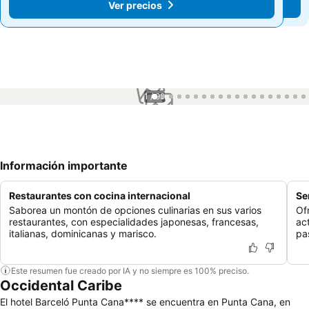
Ver precios
Ver precios
1 / 99
Información importante
Restaurantes con cocina internacional
Se
Saborea un montón de opciones culinarias en sus varios
Of
restaurantes, con especialidades japonesas, francesas,
ac
italianas, dominicanas y marisco.
pa
Este resumen fue creado por IA y no siempre es 100% preciso.
Occidental Caribe
El hotel Barceló Punta Cana**** se encuentra en Punta Cana, en