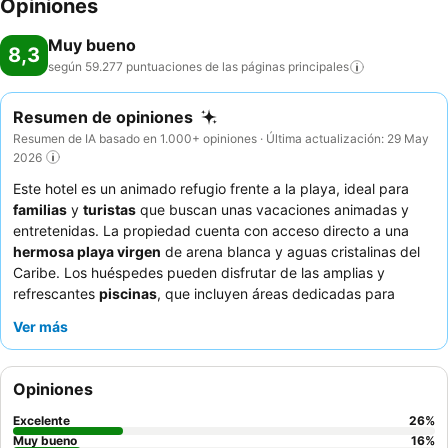
Opiniones
Muy bueno
8,3
según 59.277 puntuaciones de las páginas
principales
Resumen de opiniones
Resumen de IA basado en 1.000+ opiniones · Última actualización: 29 May
2026
Este hotel es un animado refugio frente a la playa, ideal para
familias
y
turistas
que buscan unas vacaciones animadas y
entretenidas. La propiedad cuenta con acceso directo a una
hermosa playa virgen
de arena blanca y aguas cristalinas del
Caribe. Los huéspedes pueden disfrutar de las amplias y
refrescantes
piscinas
, que incluyen áreas dedicadas para
niños, y participar en diversas actividades como la animada
Ver más
fiesta de la espuma y los atractivos espectáculos nocturnos. El
atento y amable personal, en particular el
equipo de animación
,
recibe constantemente elogios por su dedicación y su
Opiniones
capacidad para crear un ambiente acogedor, complementado
con cócteles y bebidas de buena calidad en los bares. Para una
Excelente
26
%
experiencia verdaderamente superior, considere cenar en los
Muy bueno
16
%