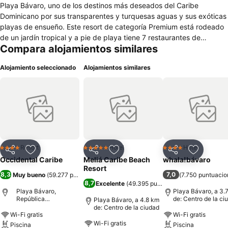
Playa Bávaro, uno de los destinos más deseados del Caribe
Dominicano por sus transparentes y turquesas aguas y sus exóticas
playas de ensueño. Este resort de categoría Premium está rodeado
de un jardín tropical y a pie de playa tiene 7 restaurantes de
Compara alojamientos similares
especialidades que puede disfrutar dentro del programa Barceló
Todo Incluido del hotel. En el Barceló Punta Cana podrá practicar
Alojamiento seleccionado
Alojamientos similares
deportes acuáticos en su maravillosa playa o relajarse en las
increíbles piscinas, mientras los más pequeños de la casa se lo
pasan en grande en el parque acuático del hotel. Es el hotel ideal
para familias, parejas y amigos gracias a sus completas
instalaciones y servicios. Descubra un lugar en el que aburrirse es
imposible y donde podrá disfrutar de la exquisitez de las aguas y la
tranquilidad del Caribe.
Resort
Hotel
Hotel
4 Estrellas
5 Estrellas
4 Estrellas
Compartir
Agregar a favoritos
Compartir
Agregar a favoritos
Compartir
Agregar 
Occidental Caribe
Meliá Caribe Beach
whala!bávaro
Resort
8,3
7,0
Muy bueno
(
59.277 puntuaciones
)
(
7.750 puntuacio
8,7
Excelente
(
49.395 puntuaciones
)
Playa Bávaro,
Playa Bávaro, a 3.
República
de: Centro de la ci
Playa Bávaro, a 4.8 km
Dominicana
de: Centro de la ciudad
Wi-Fi gratis
Wi-Fi gratis
Wi-Fi gratis
Piscina
Piscina