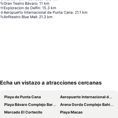
Gran Teatro Bávaro
:
11
km
Exploracion de Delfin
:
15.3
km
Aeropuerto Internacional de Punta Cana
:
21.1
km
Anfiteatro Blue Mall
:
21.3
km
Echa un vistazo a atracciones cercanas
Ampliar mapa
Playa de Punta Cana
Aeropuerto Internacional de Punta Cana
Playa Bávaro Complejo Barceló Bávaro
Arena Gorda Complejo Bahia Principe Bavaro
Mercado El Cortecito
Playa Macao