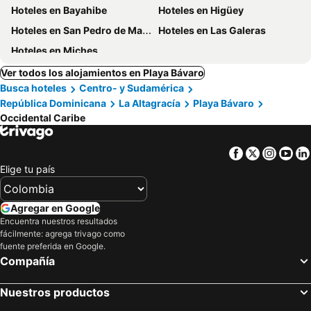
Hoteles en Bayahibe
Hoteles en Higüey
Hoteles en San Pedro de Macoris
Hoteles en Las Galeras
Hoteles en Miches
Ver todos los alojamientos en Playa Bávaro
Busca hoteles
Centro- y Sudamérica
República Dominicana
La Altagracía
Playa Bávaro
Occidental Caribe
Facebook
Twitter
Insta
Yo
Elige tu país
Agregar en Google
Encuentra nuestros resultados
fácilmente: agrega trivago como
fuente preferida en Google.
Compañía
Nuestros productos