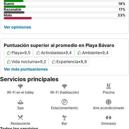
restaurantes de especialidades
Bueno
por su calidad superior y
18
%
Razonable
17
%
menús diversos.
Malo
23
%
Ver opiniones
Puntuación superior al promedio en Playa Bávaro
Playa
•
9,5
Actividades
•
9,4
Ambiente
•
9,4
Vida nocturna
•
9,2
Experiencia
•
8,6
Ver más puntuaciones
Servicios principales
Wi-Fi en el lobby
Wi-Fi (habitación)
Piscina
Spa
Estacionamiento
Aire acondicionado
Restaurante
Bar
Gimnasio
Todos los servicios