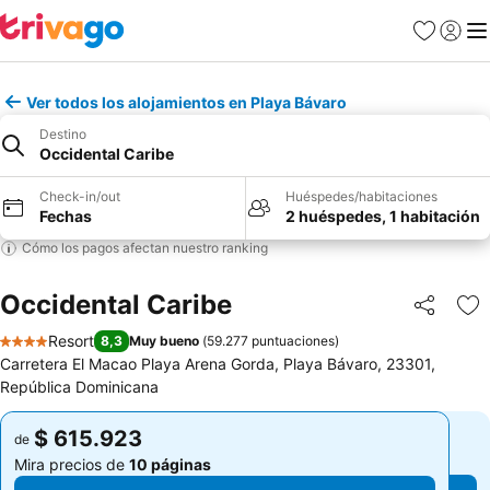
Favoritos
Iniciar 
Me
Ver todos los alojamientos en Playa Bávaro
Destino
Occidental Caribe
Check-in/out
Huéspedes/habitaciones
Fechas
2 huéspedes, 1 habitación
Cómo los pagos afectan nuestro ranking
Occidental Caribe
Compartir
Ag
Resort
8,3
Muy bueno
(
59.277 puntuaciones
)
4 Estrellas
Carretera El Macao Playa Arena Gorda, Playa Bávaro, 23301,
República Dominicana
$ 615.923
$ 615.923
de
de
Mira precios de
10 páginas
Mira precios de
10 páginas