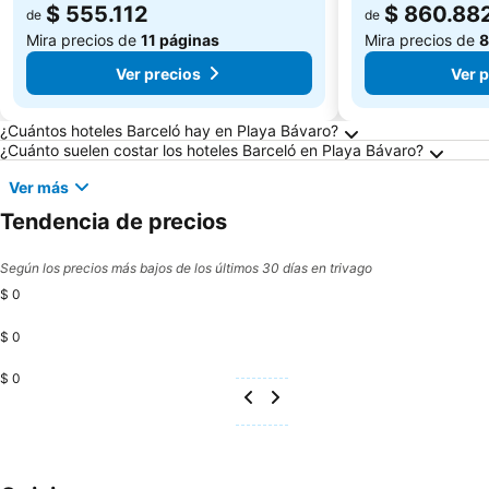
$ 555.112
$ 860.88
de
de
Mira precios de
11 páginas
Mira precios de
8
Ver precios
Ver 
Preguntas frecuentes sobre Playa Bávaro
¿Cuántos hoteles Barceló hay en Playa Bávaro?
¿Cuánto suelen costar los hoteles Barceló en Playa Bávaro?
Ver más
Tendencia de precios
Según los precios más bajos de los últimos 30 días en trivago
$ 0
$ 0
$ 0