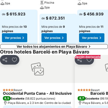
Piscina
Spa
Spa
Spa
Ver precios
Ver precios
$ 615.923
$ 456.939
de
de
Ver precios
$ 872.351
de
Mira precios de
10
Mira precios de
9
Mira precios de
11
páginas
páginas
páginas
Ver precios
Ver precios
Ver precios
Ver todos los alojamientos en Playa Bávaro
Otros hoteles Barceló en Playa Bávaro
Opción destacada
Compartir
Agregar a favoritos
Compartir
Agregar a 
Resort
Resort
4 Estrellas
5 Estrellas
Occidental Punta Cana - All Inclusive
Barceló 
8,5
8,7
Excelente
(
58.822 puntuaciones
)
Excelente
(
99.1
Playa Bávaro, a 2.3 km de: Centro de la ciudad
Playa Bávaro, a 5.