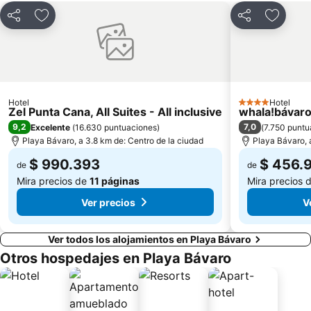
Compartir
Agregar a favoritos
Compartir
Agregar
Hotel
Hotel
4 Estrellas
Zel Punta Cana, All Suites - All inclusive
whala!bávar
9,2
7,0
Excelente
(
16.630 puntuaciones
)
(
7.750 puntu
Playa Bávaro, a 3.8 km de: Centro de la ciudad
Playa Bávaro, 
$ 990.393
$ 456.
de
de
Mira precios de
11 páginas
Mira precios 
Ver precios
V
Ver todos los alojamientos en Playa Bávaro
Otros hospedajes en Playa Bávaro