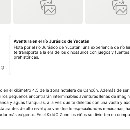
Aventura en el río Jurásico de Yucatán
Flota por el río Jurásico de Yucatán, una experiencia de río l
te transporta a la era de los dinosaurios con juegos y fuentes
prehistóricas.
 en el kilómetro 4.5 de la zona hotelera de Cancún. Además de ser e
uí los pequeños encontrarán interminables aventuras llenas de imagin
anca y aguas tranquilas, a la vez que te deleitas con una vasta y exq
estaurantes de alto nivel que van desde especialidades mexicanas, h
adar más exigente. En el KiddO Zone los niños se divierten en compa
 Yucatán Jurassic River y la sala de videojuegos The Arcade. Otro de
os más pequeños se emocionarán con actividades interactivas, siempr