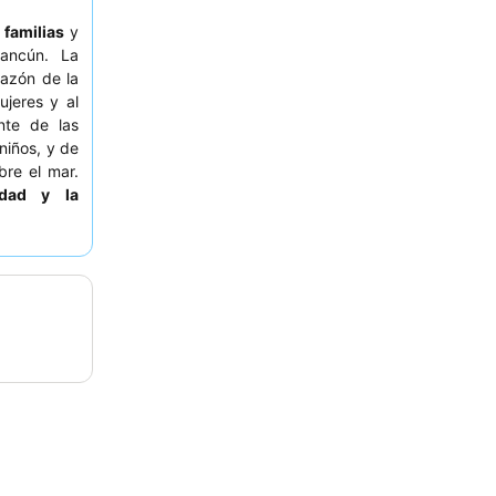
a
familias
y
ancún. La
azón de la
ujeres y al
ente de las
niños, y de
bre el mar.
idad y la
reros y los
urantes de
 Para una
itación con