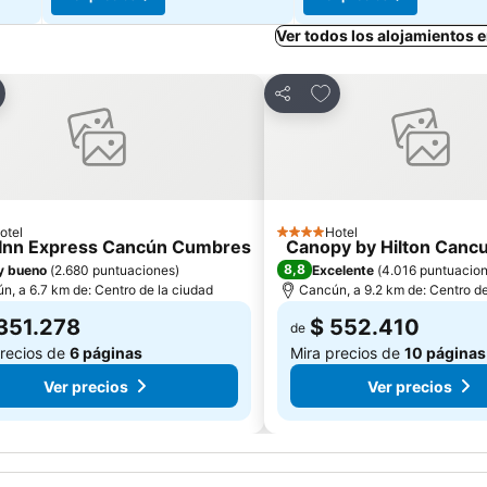
Ver todos los alojamientos
egar a favoritos
Agregar a favoritos
ir
Compartir
otel
Hotel
las
4 Estrellas
 Inn Express Cancún Cumbres
Canopy by Hilton Cancun
8,8
y bueno
(
2.680 puntuaciones
)
Excelente
(
4.016 puntuacio
n, a 6.7 km de: Centro de la ciudad
Cancún, a 9.2 km de: Centro de
351.278
$ 552.410
de
precios de
6 páginas
Mira precios de
10 páginas
Ver precios
Ver precios