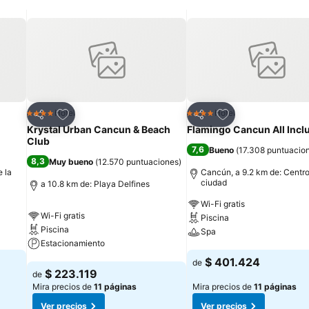
san momentos de alegría y diversión, los adultos pueden disfrutar de
adultos, en donde se viven momentos de serenidad con Jacuzzis, ca
Agregar a favoritos
Agregar a favorit
Hotel
Hotel
4 Estrellas
4 Estrellas
Compartir
Compartir
Krystal Urban Cancun & Beach
Flamingo Cancun All Incl
Club
7,6
Bueno
(
17.308 puntuacio
8,3
Muy bueno
(
12.570 puntuaciones
)
 la
Cancún, a 9.2 km de: Centro
ciudad
a 10.8 km de: Playa Delfines
Wi-Fi gratis
Wi-Fi gratis
Piscina
Piscina
Spa
Estacionamiento
Ver precios
$ 401.424
de
Ver precios
$ 223.119
de
Mira precios de
11 páginas
Mira precios de
11 páginas
Ver precios
Ver precios