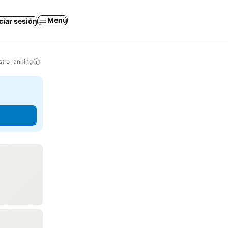
Menú
iciar sesión
tro ranking