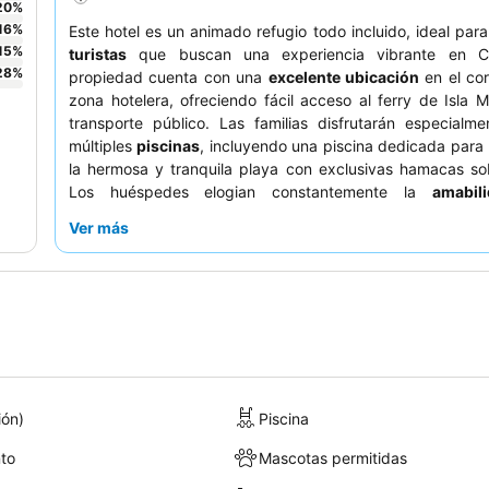
20
%
16
%
Este hotel es un animado refugio todo incluido, ideal par
15
%
turistas
que buscan una experiencia vibrante en C
28
%
propiedad cuenta con una
excelente ubicación
en el cor
zona hotelera, ofreciendo fácil acceso al ferry de Isla M
transporte público. Las familias disfrutarán especialm
múltiples
piscinas
, incluyendo una piscina dedicada para 
la hermosa y tranquila playa con exclusivas hamacas so
Los huéspedes elogian constantemente la
amabil
naturaleza servicial
del personal, especialmente los cama
Ver más
bármanes, y destacan la deliciosa oferta de los resta
especialidades como Cocoa, Los Agaves y Akeru.
experiencia más tranquila, considere solicitar una hab
vistas al jardín para minimizar el ruido.
ión)
Piscina
to
Mascotas permitidas