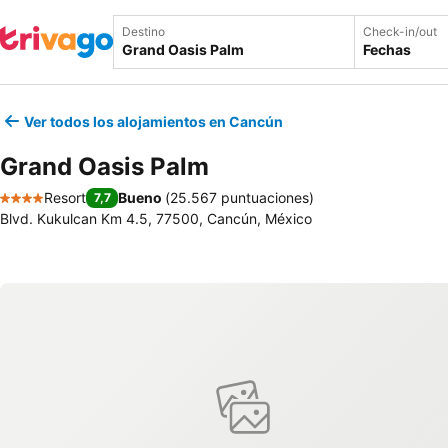
Destino
Check-in/out
Fechas
Ver todos los alojamientos en Cancún
Grand Oasis Palm
Resort
Bueno
(
25.567 puntuaciones
)
7,7
4 Estrellas
Blvd. Kukulcan Km 4.5, 77500, Cancún, México