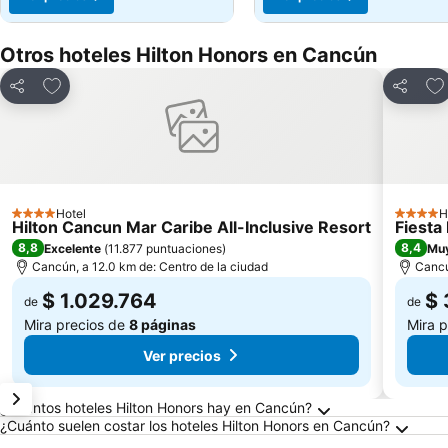
Otros hoteles Hilton Honors en Cancún
Agregar a favoritos
Agr
Compartir
Compart
Hotel
H
4 Estrellas
4 Estrel
Hilton Cancun Mar Caribe All-Inclusive Resort
Fiesta
8,8
8,4
Excelente
(
11.877 puntuaciones
)
Mu
Cancún, a 12.0 km de: Centro de la ciudad
Cancú
$ 1.029.764
$ 
de
de
Mira precios de
8 páginas
Mira 
Ver precios
Preguntas frecuentes sobre Cancún
¿Cuántos hoteles Hilton Honors hay en Cancún?
¿Cuánto suelen costar los hoteles Hilton Honors en Cancún?