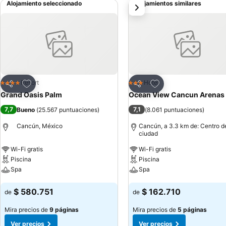
Alojamiento seleccionado
Alojamientos similares
siguiente
cuidado y supervisión de personal capacitado. Mientras los niños pa
restaurantes y bares del resort, además de áreas especiales para 
balinesas, piscinas y cabinas de masaje.
Agregar a favoritos
Agregar a favoritos
Resort
Hotel
4 Estrellas
3 Estrellas
Compartir
Compartir
Grand Oasis Palm
Ocean View Cancun Arenas
7,7
7,1
Bueno
(
25.567 puntuaciones
)
(
8.061 puntuaciones
)
Cancún, México
Cancún, a 3.3 km de: Centro de
ciudad
Wi-Fi gratis
Wi-Fi gratis
Piscina
Piscina
Spa
Spa
Ver precios
Ver precios
$ 580.751
$ 162.710
de
de
Mira precios de
9 páginas
Mira precios de
5 páginas
Ver precios
Ver precios