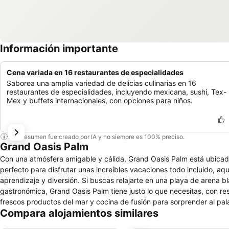
Información importante
Cena variada en 16 restaurantes de especialidades
Saborea una amplia variedad de delicias culinarias en 16
restaurantes de especialidades, incluyendo mexicana, sushi, Tex-
Mex y buffets internacionales, con opciones para niños.
Este resumen fue creado por IA y no siempre es 100% preciso.
Grand Oasis Palm
Con una atmósfera amigable y cálida, Grand Oasis Palm está ubicado
perfecto para disfrutar unas increíbles vacaciones todo incluido, aq
aprendizaje y diversión. Si buscas relajarte en una playa de arena bl
gastronómica, Grand Oasis Palm tiene justo lo que necesitas, con r
frescos productos del mar y cocina de fusión para sorprender al pal
Compara alojamientos similares
padres, con magníficas atracciones como la zona Pirata’s Bay, el río
atractivos de esta zona es el kids club Baby Blue Crab, en donde l