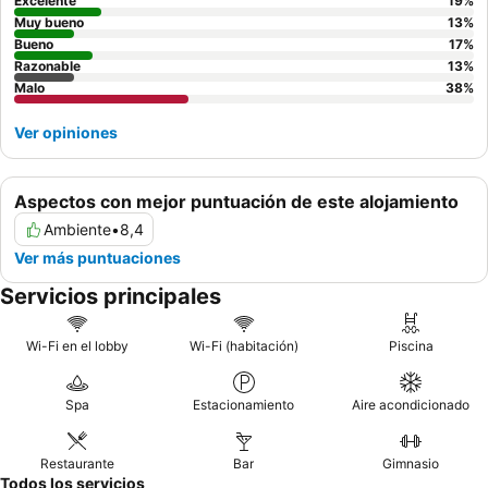
Excelente
19
%
relajante, considere una habitación con
espectaculares vistas
Muy bueno
13
%
al mar
Bueno
.
17
%
Razonable
13
%
Malo
38
%
Ver opiniones
Aspectos con mejor puntuación de este alojamiento
Ambiente
•
8,4
Ver más puntuaciones
Servicios principales
Wi-Fi en el lobby
Wi-Fi (habitación)
Piscina
Spa
Estacionamiento
Aire acondicionado
Restaurante
Bar
Gimnasio
Todos los servicios