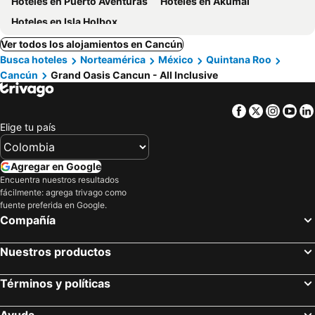
Hoteles en Puerto Aventuras
Hoteles en Akumal
Hoteles en Isla Holbox
Ver todos los alojamientos en Cancún
Busca hoteles
Norteamérica
México
Quintana Roo
Cancún
Grand Oasis Cancun - All Inclusive
Facebook
Twitter
Insta
Yo
Elige tu país
Agregar en Google
Encuentra nuestros resultados
fácilmente: agrega trivago como
fuente preferida en Google.
Compañía
Nuestros productos
Términos y políticas