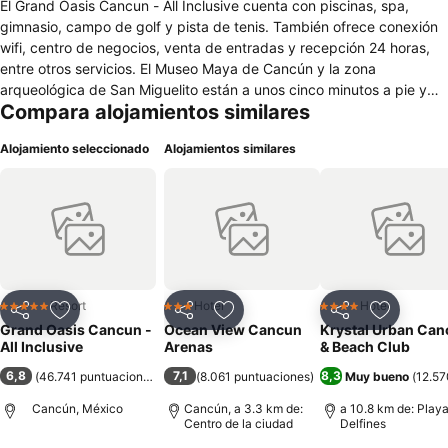
El Grand Oasis Cancun - All Inclusive cuenta con piscinas, spa,
gimnasio, campo de golf y pista de tenis. También ofrece conexión
wifi, centro de negocios, venta de entradas y recepción 24 horas,
entre otros servicios. El Museo Maya de Cancún y la zona
arqueológica de San Miguelito están a unos cinco minutos a pie y
Compara alojamientos similares
las ruinas mayas de El Rey, a cinco minutos en automóvil. La oferta
gastronómica del complejo cuenta con 16 restaurantes en los que
Alojamiento seleccionado
Alojamientos similares
se puede degustar cocina mexicana, japonesa, internacional o
disfrutar de cenas con espectáculo. Además, dispone de múltiples
bares en la piscina y en la playa. Todas sus habitaciones gozan de
vistas al jardín o al mar y están equipadas con minibar, televisor de
pantalla plana, aire acondicionado, baño privado con secador de
cabello y caja fuerte. Con una particular arquitectura en forma de
pirámide, el resort Grand Oasis Cancun - All Inclusive es un
alojamiento familiar de 5 estrellas con régimen de todo incluido en
Resort
Hotel
Hotel
5 Estrellas
3 Estrellas
4 Estrellas
Compartir
Agregar a favoritos
Compartir
Agregar a favoritos
Compartir
Agregar 
playa privada.
Grand Oasis Cancun -
Ocean View Cancun
Krystal Urban Ca
All Inclusive
Arenas
& Beach Club
6,8
7,1
8,3
(
46.741 puntuaciones
)
(
8.061 puntuaciones
)
Muy bueno
(
12.57
Cancún, México
Cancún, a 3.3 km de:
a 10.8 km de: Play
Centro de la ciudad
Delfines