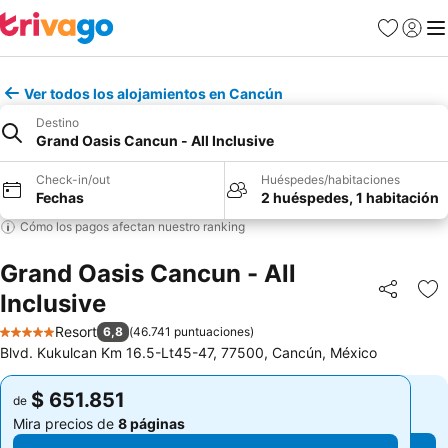
Favoritos
Iniciar 
Me
Ver todos los alojamientos en Cancún
Destino
Grand Oasis Cancun - All Inclusive
Check-in/out
Huéspedes/habitaciones
Fechas
2 huéspedes, 1 habitación
Cómo los pagos afectan nuestro ranking
Grand Oasis Cancun - All
Inclusive
Compartir
Ag
Resort
6,8
(
46.741 puntuaciones
)
5 Estrellas
Blvd. Kukulcan Km 16.5-Lt45-47, 77500, Cancún, México
$ 651.851
$ 651.851
de
de
Mira precios de
8 páginas
Mira precios de
8 páginas