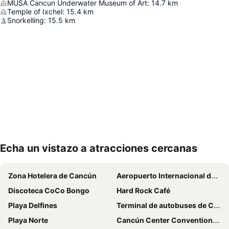
MUSA Cancun Underwater Museum of Art
:
14.7
km
Temple of Ixchel
:
15.4
km
Snorkelling
:
15.5
km
Echa un vistazo a atracciones cercanas
Ampliar mapa
Zona Hotelera de Cancún
Aeropuerto Internacional de Cancún
Discoteca CoCo Bongo
Hard Rock Café
Playa Delfines
Terminal de autobuses de Cancún
Playa Norte
Cancún Center Conventions & Exhibitions