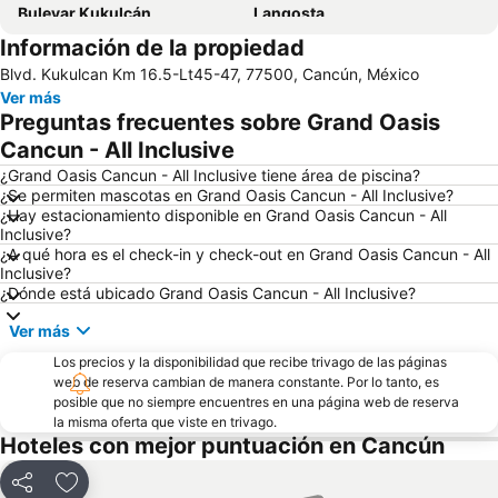
Bulevar Kukulcán
Langosta
Información de la propiedad
Planet Hollywood Cancún
Playa Caracol
Blvd. Kukulcan Km 16.5-Lt45-47, 77500, Cancún, México
Plaza Kukulcan
Centro de Isla Mujeres
Ver más
Isla Mujeres Founding Day
Centro de convenciones Cancun ICC
Preguntas frecuentes sobre Grand Oasis
Playa Paraíso
Las Perlas
Cancun - All Inclusive
Playa Linda
El Malecón
¿Grand Oasis Cancun - All Inclusive tiene área de piscina?
¿Se permiten mascotas en Grand Oasis Cancun - All Inclusive?
Cancún Travel Mart & Mexico Summit
Plaza Bonita
¿Hay estacionamiento disponible en Grand Oasis Cancun - All
Inclusive?
Playa Lancheros
Playa Paraiso Golf Club
¿A qué hora es el check-in y check-out en Grand Oasis Cancun - All
Parque Nacional Isla Contoy
Inclusive?
¿Dónde está ubicado Grand Oasis Cancun - All Inclusive?
Ver más
Los precios y la disponibilidad que recibe trivago de las páginas
web de reserva cambian de manera constante. Por lo tanto, es
posible que no siempre encuentres en una página web de reserva
la misma oferta que viste en trivago.
Hoteles con mejor puntuación en Cancún
Compartir
Agregar a favoritos