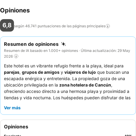
Opiniones
6,8
según 46.741 puntuaciones de las páginas
principales
Resumen de opiniones
Resumen de IA basado en 1.000+ opiniones · Última actualización: 29 May
2026
Este hotel es un vibrante refugio frente a la playa, ideal para
parejas
,
grupos de amigos
y
viajeros de lujo
que buscan una
escapada enérgica y entretenida. La propiedad goza de una
ubicación privilegiada en la
zona hotelera de Cancún
,
ofreciendo acceso directo a una hermosa playa y proximidad a
tiendas y vida nocturna. Los huéspedes pueden disfrutar de las
inmensas instalaciones, que incluyen numerosas piscinas para
Ver más
diversas preferencias, desde secciones familiares hasta solo
para adultos, y un
gimnasio bien equipado
y spa. El personal
recibe constantemente elogios por su atención, y los
Opiniones
restaurantes de especialidades
son destacados por sus
deliciosas ofertas. Para una experiencia verdaderamente