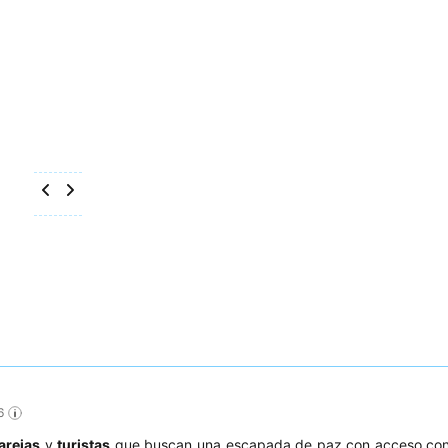
6
arejas
y
turistas
que buscan una escapada de paz con acceso con