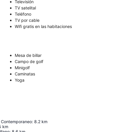
Televisión
TV satelital
Teléfono
TV por cable
Wifi gratis en las habitaciones
Mesa de billar
Campo de golf
Minigolf
Caminatas
Yoga
e Contemporaneo
:
8.2
km
5
km
llano
:
8.6
km