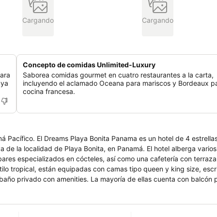
Cargando
Cargando
Concepto de comidas Unlimited-Luxury
para
Saborea comidas gourmet en cuatro restaurantes a la carta,
aya
incluyendo el aclamado Oceana para mariscos y Bordeaux pa
cocina francesa.
má Pacífico. El Dreams Playa Bonita Panama es un hotel de 4 estrell
ya de la localidad de Playa Bonita, en Panamá. El hotel alberga varios
os bares especializados en cócteles, así como una cafetería con terraza
ilo tropical, están equipadas con camas tipo queen y king size, escri
o baño privado con amenities. La mayoría de ellas cuenta con balcón 
ce a sus huéspedes piscina exterior con tumbonas, amplia zona de 
entos y también cuenta con conexión wifi gratuita y parking, así co