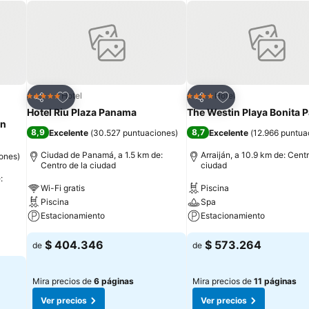
Agregar a favoritos
Agregar a favorit
Hotel
Hotel
5 Estrellas
4 Estrellas
Compartir
Compartir
Hotel Riu Plaza Panama
The Westin Playa Bonita
on
8,9
8,7
Excelente
(
30.527 puntuaciones
)
Excelente
(
12.966 puntua
Ciudad de Panamá, a 1.5 km de:
Arraiján, a 10.9 km de: Centr
iones
)
Centro de la ciudad
ciudad
:
Wi-Fi gratis
Piscina
Piscina
Spa
Estacionamiento
Estacionamiento
$ 404.346
$ 573.264
de
de
Mira precios de
6 páginas
Mira precios de
11 páginas
Ver precios
Ver precios