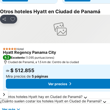
Otros hoteles Hyatt en Ciudad de Panamá
Agregar a favoritos
Compartir
Hotel
5 Estrellas
Hyatt Regency Panama City
9,2
Excelente
(
1.095 puntuaciones
)
Ciudad de Panamá, a 1.5 km de: Centro de la ciudad
$ 512.855
de
Mira precios de
5 páginas
Ver precios
Preguntas frecuentes sobre Ciudad de Pana
¿Cuántos hoteles Hyatt hay en Ciudad de Panamá?
¿Cuánto suelen costar los hoteles Hyatt en Ciudad de Panamá?
Ver más