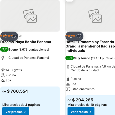
Agregar a favoritos
Agregar a favoritos
Resort
Hotel
5 Estrellas
4 Estrellas
Compartir
Compartir
Dreams Playa Bonita Panama
Hotel El Panama by Faranda
Grand, a member of Radiss
7,7
Bueno
(
8.673 puntuaciones
)
Individuals
Ciudad de Panamá, Panamá
8,1
Muy bueno
(
11.401 puntuac
Ciudad de Panamá, a 1.6 km de
Wi-Fi gratis
Centro de la ciudad
Piscina
Piscina
Spa
Spa
Estacionamiento
$ 760.554
de
$ 294.265
de
Mira precios de
3 páginas
Mira precios de
10 páginas
Ver precios
Ver precios