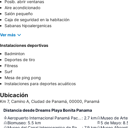
Posib. abrir ventanas
Aire acondicionado
Salón pequeño
Caja de seguridad en la habitación
Sabanas hipoalergenicas
Ver más
Instalaciones deportivas
Badminton
Deportes de tiro
Fitness
Surf
Mesa de ping pong
Instalaciones para deportes acuáticos
Ubicación
Km 7, Camino A, Ciudad de Panamá, 00000, Panamá
Distancia desde Dreams Playa Bonita Panama
Aeropuerto Internacional Panamá Pacífico
:
2.7
km
Museo de Art
Biomuseo
:
5.5
km
5 de Mayo
:
8.
Museo del Canal Interoceanico de Panama
:
7.9
km
Museo Afroanti