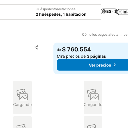
Huéspedes/habitaciones
ES · $
In
2 huéspedes, 1 habitación
Cómo los pagos afectan nues
Agregar a favoritos
$ 760.554
de
Compartir
Mira precios de
3 páginas
Ver precios
Cargando
Cargando