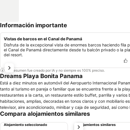
Información importante
Vistas de barcos en el Canal de Panamá
Disfruta de la excepcional vista de enormes barcos haciendo fila 
el Canal de Panamá directamente desde tu balcón privado o la pl
del resort.
Este resumen fue creado por IA y no siempre es 100% preciso.
Dreams Playa Bonita Panama
Está a diez minutos en automóvil del Aeropuerto Internacional Pana
tanto al turismo en pareja o familiar que se encuentra frente a la pla
restaurantes a la carta, un restaurante estilo buffet, parrilla y vari
habitaciones, amplias, decoradas en tonos claros y con mobiliario est
televisor, aire acondicionado, minibar y caja de seguridad, así com
Compara alojamientos similares
amueblado y con vistas al mar. El Dreams Playa Bonita Panama ofre
sauna y bañera de hidromasaje, centro de bienestar, salones para ev
Alojamiento seleccionado
Alojamientos similares
siguiente
actividades para toda la familia.