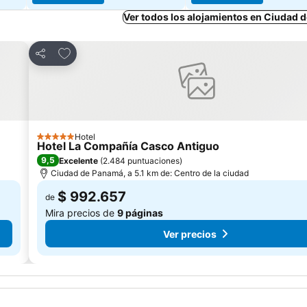
Ver todos los alojamientos en Ciudad 
Agregar a favoritos
Compartir
Hotel
5 Estrellas
Hotel La Compañía Casco Antiguo
9,5
Excelente
(
2.484 puntuaciones
)
Ciudad de Panamá, a 5.1 km de: Centro de la ciudad
$ 992.657
de
Mira precios de
9 páginas
Ver precios
má