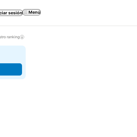
Menú
iciar sesión
tro ranking