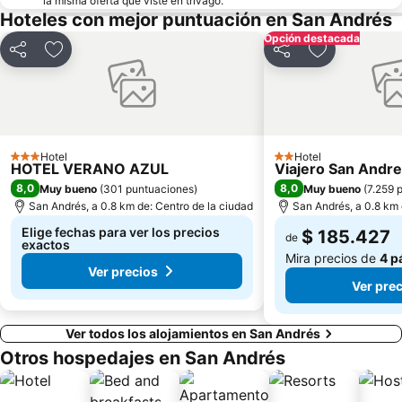
la misma oferta que viste en trivago.
Hoteles con mejor puntuación en San Andrés
Opción destacada
Compartir
Agregar a favoritos
Compartir
Agregar a fa
Hotel
Hotel
3 Estrellas
2 Estrellas
HOTEL VERANO AZUL
Viajero San Andre
8,0
8,0
Muy bueno
(
301 puntuaciones
)
Muy bueno
(
7.259 
San Andrés, a 0.8 km de: Centro de la ciudad
San Andrés, a 0.8 km 
Elige fechas para ver los precios
$ 185.427
de
exactos
Mira precios de
4 p
Ver precios
Ver pre
Ver todos los alojamientos en San Andrés
Otros hospedajes en San Andrés