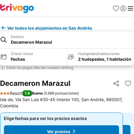
Favoritos
Iniciar 
Me
Ver todos los alojamientos en San Andrés
Destino
Decameron Marazul
Check-in/out
Huéspedes/habitaciones
Fechas
2 huéspedes, 1 habitación
Cómo los pagos afectan nuestro ranking
Decameron Marazul
Compartir
Ag
Resort
7,8
Bueno
(
5.688 puntuaciones
)
3 Estrellas
Isla de, Vía San Luis #30-45 Interior 100, San Andrés, 880007,
Colombia
Elige fechas para ver los precios exactos
Elige fechas para ver los precios exactos
Ver precios
Ver precios