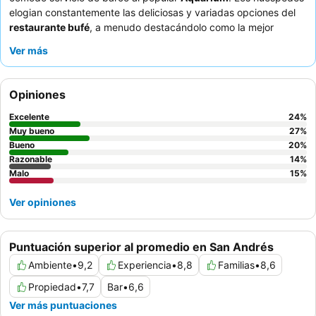
elogian constantemente las deliciosas y variadas opciones del
restaurante bufé
, a menudo destacándolo como la mejor
opción gastronómica. La excepcional amabilidad y el atento
Ver más
servicio del personal son una característica destacada que
contribuye significativamente a una estancia agradable. Para
aquellos que buscan acceso directo al océano, pueden visitar el
Opiniones
cercano
Rocky Cay
o el club de playa Decameron.
Excelente
24
%
Muy bueno
27
%
Bueno
20
%
Razonable
14
%
Malo
15
%
Ver opiniones
Puntuación superior al promedio en San Andrés
Ambiente
•
9,2
Experiencia
•
8,8
Familias
•
8,6
Propiedad
•
7,7
Bar
•
6,6
Ver más puntuaciones