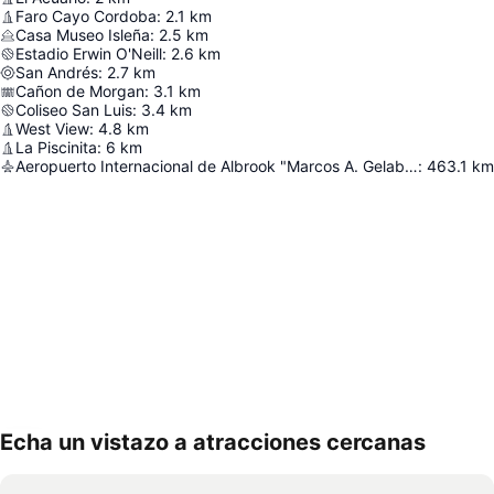
Faro Cayo Cordoba
:
2.1
km
Casa Museo Isleña
:
2.5
km
Estadio Erwin O'Neill
:
2.6
km
San Andrés
:
2.7
km
Cañon de Morgan
:
3.1
km
Coliseo San Luis
:
3.4
km
West View
:
4.8
km
La Piscinita
:
6
km
Aeropuerto Internacional de Albrook "Marcos A. Gelabert"
:
463.1
km
Echa un vistazo a atracciones cercanas
Ampliar mapa