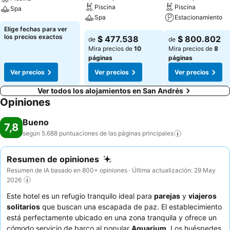
Piscina
Piscina
Spa
Spa
Estacionamiento
Elige fechas para ver
los precios exactos
$ 477.538
$ 800.802
de
de
Mira precios de
10
Mira precios de
8
páginas
páginas
Ver precios
Ver precios
Ver precios
Ver todos los alojamientos en San Andrés
Opiniones
Bueno
7,8
según 5.688 puntuaciones de las páginas
principales
Resumen de opiniones
Resumen de IA basado en 800+ opiniones · Última actualización: 29 May
2026
Este hotel es un refugio tranquilo ideal para
parejas
y
viajeros
solitarios
que buscan una escapada de paz. El establecimiento
está perfectamente ubicado en una zona tranquila y ofrece un
cómodo servicio de barco al popular
Aquarium
. Los huéspedes