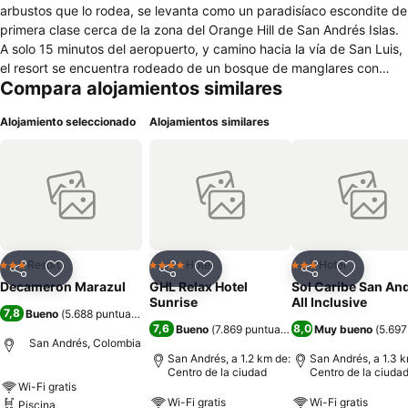
arbustos que lo rodea, se levanta como un paradisíaco escondite de
primera clase cerca de la zona del Orange Hill de San Andrés Islas.
A solo 15 minutos del aeropuerto, y camino hacia la vía de San Luis,
el resort se encuentra rodeado de un bosque de manglares con
Compara alojamientos similares
playa privada de arena blanca y un deslumbrante mar teñido de
toda la gama del color azul, que contrasta con los jardines y amplias
Alojamiento seleccionado
Alojamientos similares
zonas verdes dispuestas para los huéspedes. Desde allí, podrás
visitar los cayos más hermosos del archipiélago, como el Cayo
Acuario y Cayo Haynes, que se encuentran enfrente de su playa, y
a 5 minutos también está Rocky Cay, playa y único cayo rocoso,
donde cuenta con un exclusivo club para que sigas bronceando tus
vacaciones en diversos lugares de la isla.
Resort
Hotel
Hotel
3 Estrellas
4 Estrellas
3 Estrellas
Compartir
Agregar a favoritos
Compartir
Agregar a favoritos
Compartir
Agregar 
Decameron Marazul
GHL Relax Hotel
Sol Caribe San An
Sunrise
All Inclusive
7,8
Bueno
(
5.688 puntuaciones
)
7,6
8,0
Bueno
(
7.869 puntuaciones
)
Muy bueno
(
5.697
San Andrés, Colombia
San Andrés, a 1.2 km de:
San Andrés, a 1.3 k
Centro de la ciudad
Centro de la ciuda
Wi-Fi gratis
Wi-Fi gratis
Wi-Fi gratis
Piscina