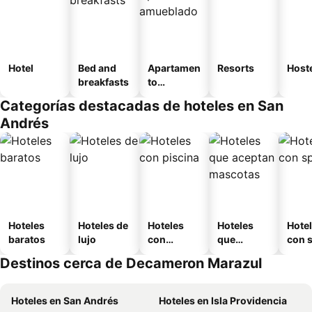
Hotel
Bed and
Apartamen
Resorts
Host
breakfasts
to
amueblad
Categorías destacadas de hoteles en San
o
Andrés
Hoteles
Hoteles de
Hoteles
Hoteles
Hote
baratos
lujo
con
que
con 
piscina
aceptan
Destinos cerca de Decameron Marazul
mascotas
Hoteles en San Andrés
Hoteles en Isla Providencia