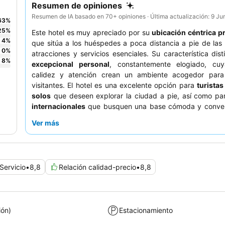
Resumen de opiniones
Resumen de IA basado en 70+ opiniones · Última actualización: 9 Ju
63
%
25
%
Este hotel es muy apreciado por su
ubicación céntrica pr
4
%
que sitúa a los huéspedes a poca distancia a pie de las 
0
%
atracciones y servicios esenciales. Su característica disti
8
%
excepcional personal
, constantemente elogiado, cu
calidez y atención crean un ambiente acogedor para
visitantes. El hotel es una excelente opción para
turistas
solos
que deseen explorar la ciudad a pie, así como p
internacionales
que busquen una base cómoda y conven
parejas
también apreciarán el alojamiento acoged
Ver más
mantenido. Los huéspedes destacan con frecuencia la
limpieza y la comodidad de las habitaciones del hotel. P
su estancia, considere preguntar por la ubicación de la ha
es sensible al ruido o prefiere la luz natural, ya q
Servicio
•
8,8
Relación calidad-precio
•
8,8
habitaciones están situadas en el sótano.
ión)
Estacionamiento