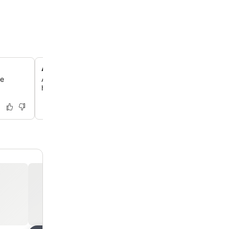
Artículos de baño culturalmente apropiados
re
Aprovecha los baños equipados con bidé, un detalle que
huéspedes musulmanes valoran mucho.