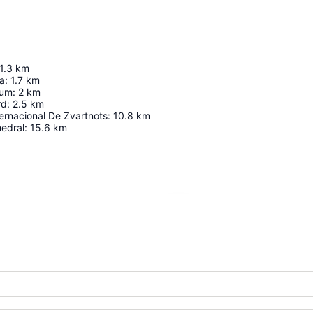
1.3
km
a
:
1.7
km
ium
:
2
km
rd
:
2.5
km
ernacional De Zvartnots
:
10.8
km
hedral
:
15.6
km
Ampliar mapa