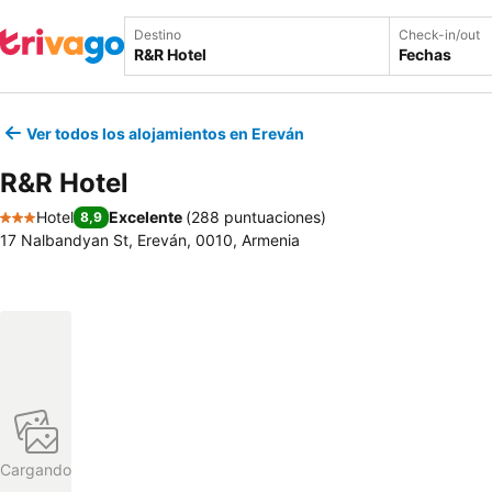
Destino
Check-in/out
Fechas
Ver todos los alojamientos en Ereván
R&R Hotel
Hotel
Excelente
(
288 puntuaciones
)
8,9
3 Estrellas
17 Nalbandyan St, Ereván, 0010, Armenia
Cargando