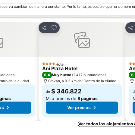
e reserva cambian de manera constante. Por lo tanto, es posible que no siempre 
itos
Agregar a favoritos
Compartir
Com
Hotel
4 Estrellas
4 E
Ani Plaza Hotel
An
8,4
8,
uaciones
)
Muy bueno
(
2.417 puntuaciones
)
entro de la ciudad
Ereván, a 0.3 km de: Centro de la ciudad
$ 346.822
de
d
ginas
Mira precios de
8 páginas
M
os
Ver precios
Ver todos los alojamientos