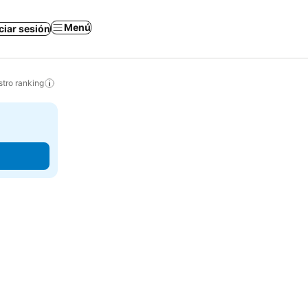
Menú
iciar sesión
tro ranking