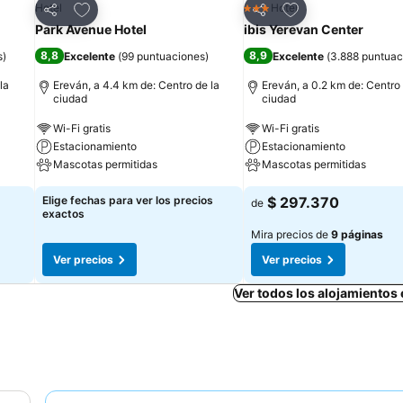
Agregar a favoritos
Agregar a favorit
Hotel
Hotel
3 Estrellas
Compartir
Compartir
Park Avenue Hotel
ibis Yerevan Center
8,8
8,9
s
)
Excelente
(
99 puntuaciones
)
Excelente
(
3.888 puntuac
la
Ereván, a 4.4 km de: Centro de la
Ereván, a 0.2 km de: Centro 
ciudad
ciudad
Wi-Fi gratis
Wi-Fi gratis
Estacionamiento
Estacionamiento
Mascotas permitidas
Mascotas permitidas
Elige fechas para ver los precios
$ 297.370
de
exactos
Mira precios de
9 páginas
Ver precios
Ver precios
Ver todos los alojamientos