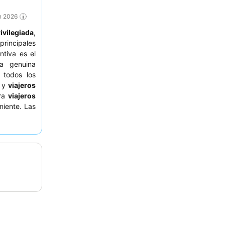
n 2026
ivilegiada
,
principales
ntiva es el
ya genuina
 todos los
y
viajeros
ara
viajeros
iente. Las
or y bien
 impecable
ara mejorar
bitación si
ue algunas