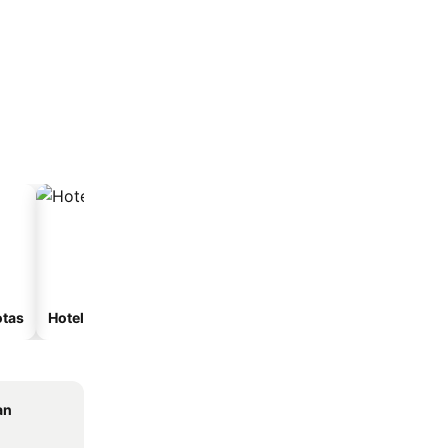
otas
Hoteles con spa
Hoteles con estacionam
an