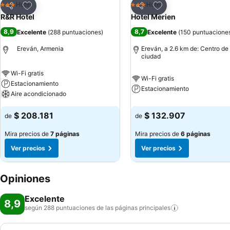
Agregar a favoritos
Agregar a favoritos
Hotel
Hotel
3 Estrellas
3 Estrellas
Compartir
Compartir
R&R Hotel
Hotel Merien
8,9
8,7
Excelente
(
288 puntuaciones
)
Excelente
(
150 puntuacione
Ereván, Armenia
Ereván, a 2.6 km de: Centro de 
ciudad
Wi-Fi gratis
Wi-Fi gratis
Estacionamiento
Estacionamiento
Aire acondicionado
$ 208.181
$ 132.907
de
de
Mira precios de
7 páginas
Mira precios de
6 páginas
Ver precios
Ver precios
Opiniones
Excelente
8,9
según 288 puntuaciones de las páginas
principales