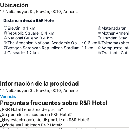
Ubicación
17 Nalbandyan St, Ereván, 0010, Armenia
Distancia desde R&R Hotel
Ereván
:
0.1
km
Matenadaran
:
Republic Square
:
0.4
km
Mother Armeni
National Gallery
:
0.4
km
Hrazdan Stad
The Armenian National Academic Opera & Ballet Theatre
:
0.6
km
Tsitsernakabe
Vazgen Sargsyan Republican Stadium
:
1.1
km
Aeropuerto Int
Cascade
:
1.2
km
Zvartnots Cat
Información de la propiedad
17 Nalbandyan St, Ereván, 0010, Armenia
Ver más
Preguntas frecuentes sobre R&R Hotel
¿R&R Hotel tiene área de piscina?
¿Se permiten mascotas en R&R Hotel?
¿Hay estacionamiento disponible en R&R Hotel?
¿Dónde está ubicado R&R Hotel?