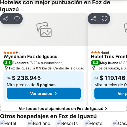
Hoteles con mejor puntuación en Foz de
Iguazú
Compartir
Agregar a favoritos
Compartir
Agregar a 
Hotel
Hotel
4 Estrellas
3 Estrellas
Wyndham Foz do Iguacu
Hotel Três Fron
8,8
8,2
Excelente
(
8.234 puntuaciones
)
Muy bueno
(
3.8
Foz de Iguazú, a 0.9 km de: Centro de la ciudad
Foz de Iguazú, a 0
$ 236.945
$ 119.146
de
de
Mira precios de
8 páginas
Mira precios de
9
Ver precios
Ver 
Ver todos los alojamientos en Foz de Iguazú
Otros hospedajes en Foz de Iguazú