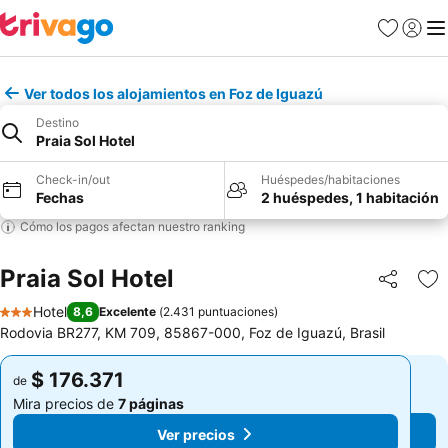
Favoritos
Iniciar 
Me
Ver todos los alojamientos en Foz de Iguazú
Destino
Praia Sol Hotel
Check-in/out
Huéspedes/habitaciones
Fechas
2 huéspedes, 1 habitación
Cómo los pagos afectan nuestro ranking
Praia Sol Hotel
Compartir
Ag
Hotel
8,6
Excelente
(
2.431 puntuaciones
)
3 Estrellas
Rodovia BR277, KM 709, 85867-000, Foz de Iguazú, Brasil
$ 176.371
$ 176.371
de
de
Mira precios de
7 páginas
Mira precios de
7 páginas
Ver precios
Ver precios