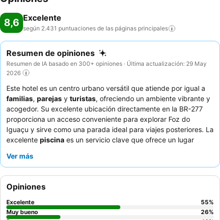
Excelente
8,6
según 2.431 puntuaciones de las páginas
principales
Resumen de opiniones
Resumen de IA basado en 300+ opiniones · Última actualización: 29 May
2026
Este hotel es un centro urbano versátil que atiende por igual a
familias
,
parejas
y
turistas
, ofreciendo un ambiente vibrante y
acogedor. Su excelente ubicación directamente en la BR-277
proporciona un acceso conveniente para explorar Foz do
Iguaçu y sirve como una parada ideal para viajes posteriores. La
excelente
piscina
es un servicio clave que ofrece un lugar
perfecto para la relajación y la recreación de todos los
Ver más
huéspedes. Los huéspedes elogian constantemente al
personal
atento y servicial
y el delicioso y espectacular
desayuno bufé
con una amplia variedad de opciones. Para una estancia más
Opiniones
tranquila, considere solicitar una habitación que no dé a la
carretera para minimizar el posible ruido de la misma.
Excelente
55
%
Muy bueno
26
%