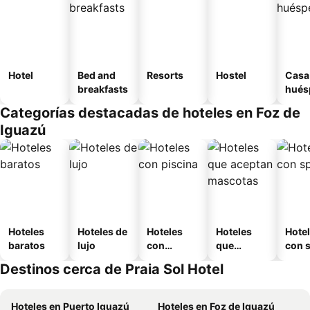
Hotel
Bed and
Resorts
Hostel
Casa
breakfasts
hués
Categorías destacadas de hoteles en Foz de
Iguazú
Hoteles
Hoteles de
Hoteles
Hoteles
Hote
baratos
lujo
con
que
con 
piscina
aceptan
Destinos cerca de Praia Sol Hotel
mascotas
Hoteles en Puerto Iguazú
Hoteles en Foz de Iguazú