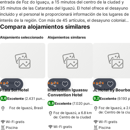
entrada de Foz do Iguaçu, a 15 minutos del centro de la ciudad y
35 minutos de las Cataratas del Iguazú. El hotel ofrece el desayuno
incluido y el personal le proporcionará información de los lugares de
interés de la región. Con más de 45 artículos, el desayuno colonial
Compara alojamientos similares
sirve diversos panes y pasteles, además de fruta, bollería y bebidas
frías y calientes.El el restaurante y parrilla trae platos de la cocina y
Alojamiento seleccionado
Alojamientos similares
los huéspedes también pueden pedir el servicio de habitaciones o
disfrutar de la barra nacional e internacional. El hotel tiene una
piscina para adultos y niños con solarium. Hay salas de reuniones,
centro de negocios y aparcamiento gratuito, así como servicios
como lavandería, planchado y de transferencia con cargo extra.
Todas las habitaciones del hotel cuentan con aire acondicionado, TV
de pantalla plana, minibar y conexión Wi-Fi gratuita. Tiene secador
de pelo y artículos de aseo en los baños privados.
Hotel
Hotel
Hotel
3 Estrellas
4 Estrellas
4 Estrellas
Compartir
Agregar a favoritos
Compartir
Agregar a favoritos
Compartir
Agregar 
Praia Sol Hotel
Interludium Iguassu
JL Hotel by Bourb
Convention Hotel
8,6
9,2
Excelente
(
2.431 puntuaciones
)
Excelente
(
9.193 
8,8
Excelente
(
7.020 puntuaciones
)
Foz de Iguazú, Brasil
Foz de Iguazú, a 2
de: Centro de la ci
Foz de Iguazú, a 6.8 km
de: Centro de la ciudad
Wi-Fi gratis
Wi-Fi gratis
Wi-Fi gratis
Piscina
Piscina