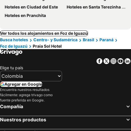
Hoteles en Ciudad del Este
Hoteles en Santa Terezinha de Itaipu
Hoteles en Pranchita
Ver todos los alojamientos en Foz de Iguazú
Busca hoteles
Centro- y Sudamérica
Brasil
Paraná
Foz de Iguazú
Praia Sol Hotel
Facebook
Twitter
Insta
Yo
Elige tu país
Agregar en Google
Encuentra nuestros resultados
fácilmente: agrega trivago como
fuente preferida en Google.
Compañía
Nuestros productos