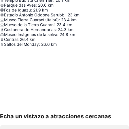
Templo Budista Chen Tien
:
20.1
km
Parque das Aves
:
20.6
km
Foz de Iguazú
:
21.9
km
Estadio Antonio Oddone Sarubbi
:
23
km
Museo Tierra Guaraní (Itaipú)
:
23.4
km
Mueso de la Tierra Guaraní
:
23.4
km
Costanera de Hernandarias
:
24.3
km
Museo Imágenes de la selva
:
24.8
km
Central
:
26.4
km
Saltos del Monday
:
26.6
km
Echa un vistazo a atracciones cercanas
Ampliar mapa