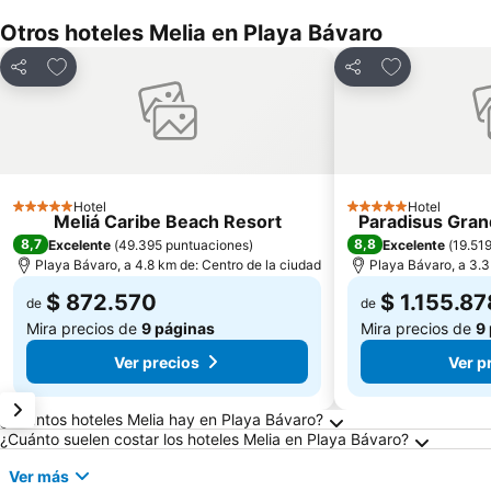
Otros hoteles Melia en Playa Bávaro
Agregar a favoritos
Agregar a fav
Compartir
Compartir
Hotel
Hotel
5 Estrellas
5 Estrellas
Meliá Caribe Beach Resort
Paradisus Grand
8,7
8,8
Excelente
(
49.395 puntuaciones
)
Excelente
(
19.51
Playa Bávaro, a 4.8 km de: Centro de la ciudad
Playa Bávaro, a 3.3
$ 872.570
$ 1.155.87
de
de
Mira precios de
9 páginas
Mira precios de
9
Ver precios
Ver p
Preguntas frecuentes sobre Playa Bávaro
¿Cuántos hoteles Melia hay en Playa Bávaro?
¿Cuánto suelen costar los hoteles Melia en Playa Bávaro?
Ver más