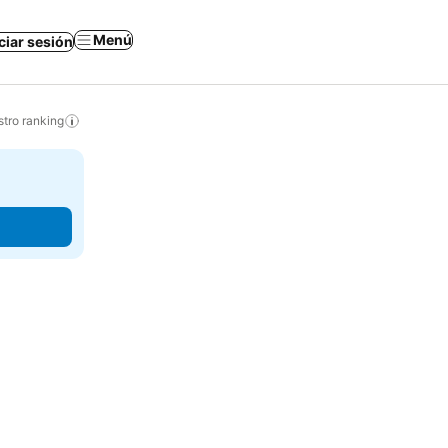
Menú
iciar sesión
tro ranking