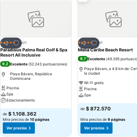
Agregar a favoritos
Agregar a favoritos
Resort
Hotel
5 Estrellas
5 Estrellas
Compartir
Compartir
Paradisus Palma Real Golf & Spa
Meliá Caribe Beach Resort
Resort All Inclusive
8,7
Excelente
(
49.395 puntuaci
9,2
Excelente
(
52.243 puntuaciones
)
Playa Bávaro, a 4.8 km de: Cen
la ciudad
Playa Bávaro, República
Dominicana
Wi-Fi gratis
Piscina
Piscina
Spa
Spa
Estacionamiento
Ver precios
$ 872.570
de
Ver precios
$ 1.108.362
de
Mira precios de
10 páginas
Mira precios de
9 páginas
Ver precios
Ver precios