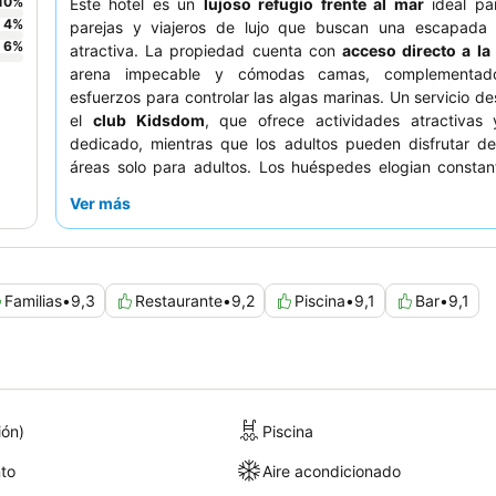
10
%
Este hotel es un
lujoso refugio frente al mar
ideal par
4
%
parejas y viajeros de lujo que buscan una escapada 
6
%
atractiva. La propiedad cuenta con
acceso directo a la
arena impecable y cómodas camas, complementad
esfuerzos para controlar las algas marinas. Un servicio d
el
club Kidsdom
, que ofrece actividades atractivas 
dedicado, mientras que los adultos pueden disfrutar de
áreas solo para adultos. Los huéspedes elogian constan
servicio atento y amable, destacando la exquisita cocina
Ver más
del restaurante Flora y las deliciosas ofertas de la churra
restaurante mexicano Blue Agave. Para una experiencia
considere una suite junior con
acceso directo a la piscin
configuración atractiva y un amplio espacio.
Familias
•
9,3
Restaurante
•
9,2
Piscina
•
9,1
Bar
•
9,1
ión)
Piscina
to
Aire acondicionado