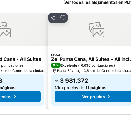
Ver todos los alojamientos en Pl
oritos
Agregar a favoritos
Compartir
Hotel
 Cana - All Suites
Zel Punta Cana, All Suites - All incl
9,2
9 puntuaciones
)
Excelente
(
16.630 puntuaciones
)
 km de: Centro de la ciudad
Playa Bávaro, a 3.8 km de: Centro de la ciud
8
$ 981.372
de
 páginas
Mira precios de
11 páginas
recios
Ver precios