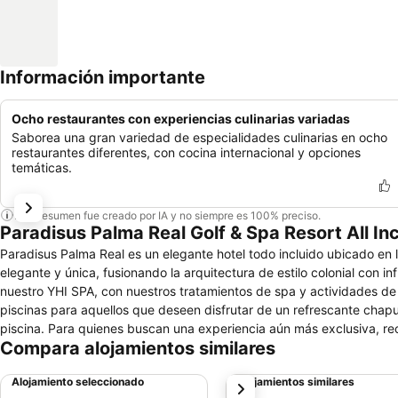
Información importante
Ocho restaurantes con experiencias culinarias variadas
Saborea una gran variedad de especialidades culinarias en ocho
restaurantes diferentes, con cocina internacional y opciones
temáticas.
Este resumen fue creado por IA y no siempre es 100% preciso.
Paradisus Palma Real Golf & Spa Resort All In
Paradisus Palma Real es un elegante hotel todo incluido ubicado en
elegante y única, fusionando la arquitectura de estilo colonial con influencias hispánicas. Los huéspedes pueden dis
nuestro YHI SPA, con nuestros tratamientos de spa y actividades de
piscinas para aquellos que deseen disfrutar de un refrescante cha
piscina. Para quienes buscan una experiencia aún más exclusiva, recomendamos considerar nuestras habitaciones The Reserve y Nikté. Estas
Compara alojamientos similares
habitaciones ofrecen beneficios exclusivos y servicios diseñados para mimar a nuestros hués
Reserve y Nikté, pueden disfrutar de nuestro Destination Inclusive 
Alojamiento seleccionado
Alojamientos similares
siguiente
emocionante paseo en catamarán.