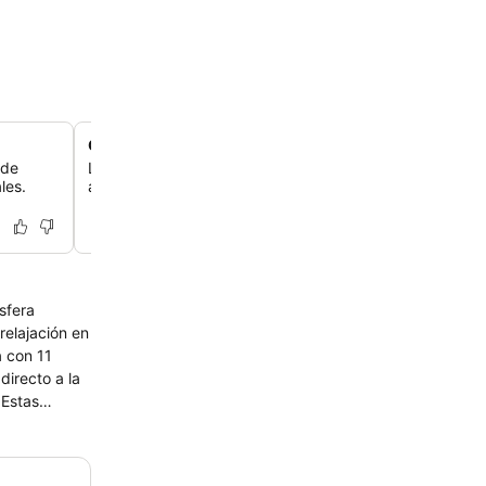
Club infantil Kidsdom muy divertido
 de
Las familias pueden disfrutar del club Kidsdom, con pr
les.
actividades para niños bien pensados y supervisados.
sfera
a con 11
irecto a la
gen y un