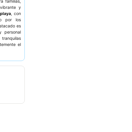
a familias,
vibrante y
 playa
, con
o por los
estacado es
y personal
 tranquilas
temente el
 dominicana
squería y el
 mejorada,
a
para una