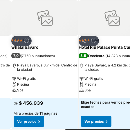
Agregar a favoritos
Agregar a favorit
Hotel
Hotel
4 Estrellas
4 Estrellas
Compartir
Compartir
whala!bávaro
Hotel Riu Palace Punta Ca
7,0
8,5
ones
)
(
7.750 puntuaciones
)
Excelente
(
14.823 puntua
tro de
Playa Bávaro, a 3.7 km de: Centro de
Playa Bávaro, a 4.2 km de: 
la ciudad
la ciudad
Wi-Fi gratis
Wi-Fi gratis
Piscina
Piscina
Spa
Spa
Ver precios
Ver precios
$ 456.939
Elige fechas para ver los pre
de
exactos
Mira precios de
11 páginas
Ver precios
Ver precios