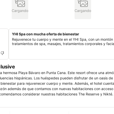
Cargando
Cargando
YHI Spa con mucha oferta de bienestar
Rejuvenece tu cuerpo y mente en el YHI Spa, con un montón
tratamientos de spa, masajes, tratamientos corporales y facia
clusive
 la hermosa Playa Bávaro en Punta Cana. Este resort ofrece una atmó
frutar de un oasis de relajación en
 bienestar para rejuvenecer cuerpo y mente. Además, el hotel cuent
puzón además de que contamos con nuevas habitaciones con acceso d
pedes. Nuestros huéspedes hospedados en The
Experience que incluye una exclusiva clase de yoga en una playa vir