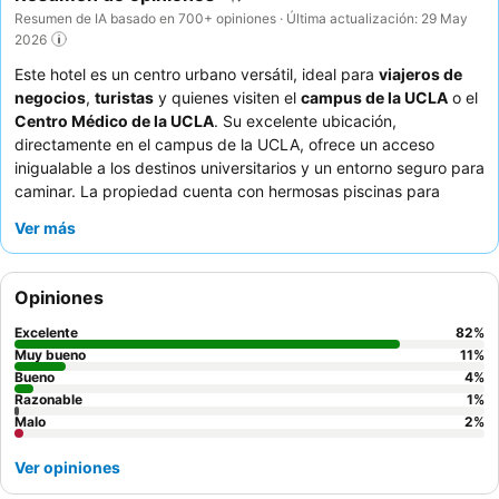
Resumen de IA basado en 700+ opiniones · Última actualización: 29 May
2026
Este hotel es un centro urbano versátil, ideal para
viajeros de
negocios
,
turistas
y quienes visiten el
campus de la UCLA
o el
Centro Médico de la UCLA
. Su excelente ubicación,
directamente en el campus de la UCLA, ofrece un acceso
inigualable a los destinos universitarios y un entorno seguro para
caminar. La propiedad cuenta con hermosas piscinas para
relajarse y hacer ejercicio, ideales para los huéspedes que
Ver más
buscan un descanso refrescante. Los huéspedes elogian
constantemente al personal, que es amable y profesional, y el
restaurante Plateia
ofrece una experiencia gastronómica
Opiniones
diversa y deliciosa de inspiración mediterránea. Para una
estancia más tranquila, los huéspedes recomiendan solicitar una
Excelente
82
%
habitación con vistas al jardín.
Muy bueno
11
%
Bueno
4
%
Razonable
1
%
Malo
2
%
Ver opiniones