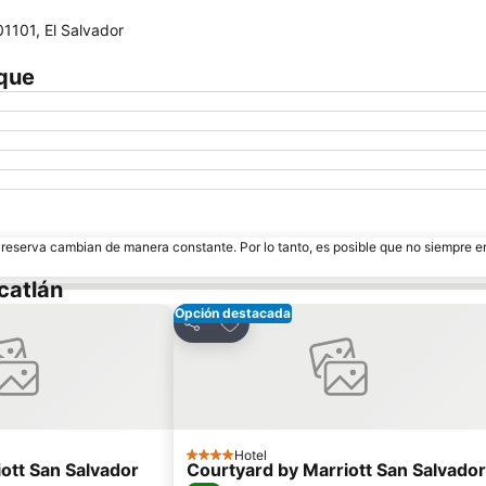
01101, El Salvador
ique
e reserva cambian de manera constante. Por lo tanto, es posible que no siempre 
catlán
Opción destacada
oritos
Agregar a favoritos
Compartir
Hotel
4 Estrellas
iott San Salvador
Courtyard by Marriott San Salvador