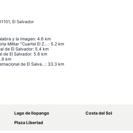
01101, El Salvador
alabra y la Imagen
:
4.6
km
Museo de Historia Militar "Cuartel El Zapote"
:
5.2
km
al de El Salvador
:
5.4
km
l de El Salvador
:
5.6
km
.9
km
Aeropuerto Internacional de El Salvador
:
33.3
km
Ampliar mapa
Lago de Ilopango
Costa del Sol
Plaza Libertad