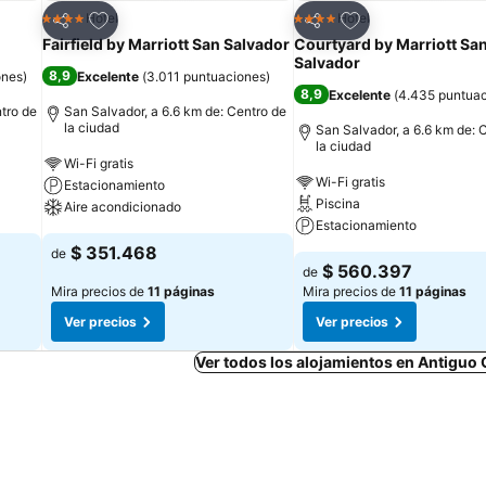
Agregar a favoritos
Agregar a favorit
Hotel
Hotel
4 Estrellas
4 Estrellas
Compartir
Compartir
Fairfield by Marriott San Salvador
Courtyard by Marriott Sa
Salvador
8,9
ones
)
Excelente
(
3.011 puntuaciones
)
8,9
Excelente
(
4.435 puntua
tro de
San Salvador, a 6.6 km de: Centro de
la ciudad
San Salvador, a 6.6 km de: 
la ciudad
Wi-Fi gratis
Wi-Fi gratis
Estacionamiento
Piscina
Aire acondicionado
Estacionamiento
$ 351.468
de
$ 560.397
de
Mira precios de
11 páginas
Mira precios de
11 páginas
Ver precios
Ver precios
Ver todos los alojamientos en Antiguo