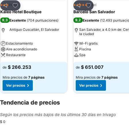
Agregar a favoritos
Agregar a favoritos
Hotel
Hotel
3 Estrellas
5 Estrellas
Compartir
Compartir
Kaleo Hotel Boutique
Barceló San Salvador
9,3
9,2
Excelente
(
704 puntuaciones
)
Excelente
(
12.493 puntuaci
Antiguo Cuscatlán, El Salvador
San Salvador, a 4.0 km de: Cen
la ciudad
Estacionamiento
Wi-Fi gratis
Aire acondicionado
Piscina
Restaurante
Spa
$ 266.253
$ 651.007
de
de
Mira precios de
7 páginas
Mira precios de
7 páginas
Ver precios
Ver precios
Tendencia de precios
Según los precios más bajos de los últimos 30 días en trivago
$ 0