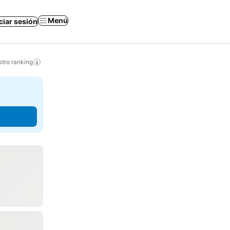
Menú
iciar sesión
tro ranking