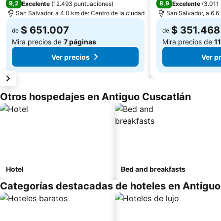
9,2
8,9
Excelente
(
12.493 puntuaciones
)
Excelente
(
3.011
San Salvador, a 4.0 km de: Centro de la ciudad
San Salvador, a 6.6
$ 651.007
$ 351.468
de
de
Mira precios de
7 páginas
Mira precios de
1
Ver precios
Ver p
Otros hospedajes en Antiguo Cuscatlán
Hotel
Bed and breakfasts
Categorías destacadas de hoteles en Antiguo