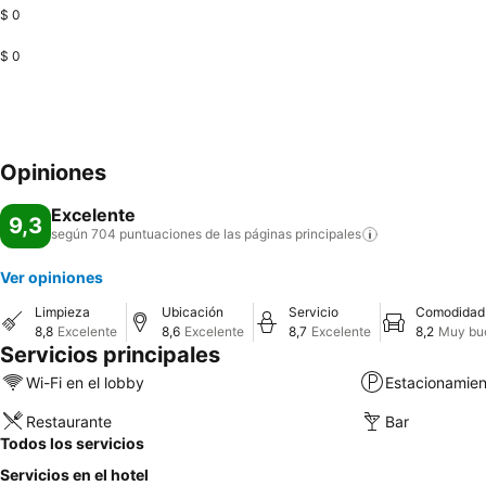
$ 0
$ 0
Opiniones
Excelente
9,3
según 704 puntuaciones de las páginas
principales
Ver opiniones
Limpieza
Ubicación
Servicio
Comodidad
8,8
Excelente
8,6
Excelente
8,7
Excelente
8,2
Muy bu
Servicios principales
Wi-Fi en el lobby
Estacionamien
Restaurante
Bar
Todos los servicios
Servicios en el hotel