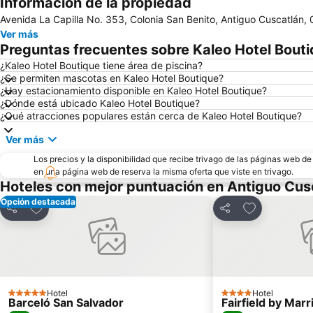
Información de la propiedad
Avenida La Capilla No. 353, Colonia San Benito, Antiguo Cuscatlán, 
Ver más
Preguntas frecuentes sobre Kaleo Hotel Bout
¿Kaleo Hotel Boutique tiene área de piscina?
¿Se permiten mascotas en Kaleo Hotel Boutique?
¿Hay estacionamiento disponible en Kaleo Hotel Boutique?
¿Dónde está ubicado Kaleo Hotel Boutique?
¿Qué atracciones populares están cerca de Kaleo Hotel Boutique?
Ver más
Los precios y la disponibilidad que recibe trivago de las páginas web d
en una página web de reserva la misma oferta que viste en trivago.
Hoteles con mejor puntuación en Antiguo Cus
Opción destacada
Agregar a favoritos
Agregar a fav
Compartir
Compartir
Hotel
Hotel
5 Estrellas
4 Estrellas
Barceló San Salvador
Fairfield by Marr