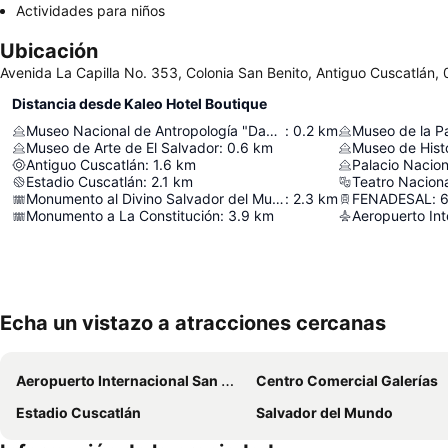
Actividades para niños
Ubicación
Avenida La Capilla No. 353, Colonia San Benito, Antiguo Cuscatlán, 
Distancia desde Kaleo Hotel Boutique
Museo Nacional de Antropología "David J. Guzmán"
:
0.2
km
Museo de la P
Museo de Arte de El Salvador
:
0.6
km
Antiguo Cuscatlán
:
1.6
km
Palacio Nacion
Estadio Cuscatlán
:
2.1
km
Teatro Naciona
Monumento al Divino Salvador del Mundo
:
2.3
km
FENADESAL
:
6
Monumento a La Constitución
:
3.9
km
Echa un vistazo a atracciones cercanas
Aeropuerto Internacional San Óscar Arnulfo Romero y Galdámez
Centro Comercial Galerías
Estadio Cuscatlán
Salvador del Mundo