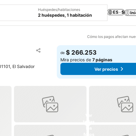
Huéspedes/habitaciones
ES · $
In
2 huéspedes, 1 habitación
Cómo los pagos afectan nues
Agregar a favoritos
$ 266.253
de
Compartir
Mira precios de
7 páginas
01101, El Salvador
Ver precios