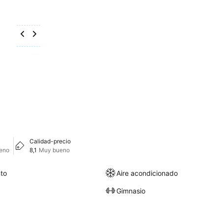
Calidad-precio
eno
8,1
Muy bueno
to
Aire acondicionado
Gimnasio