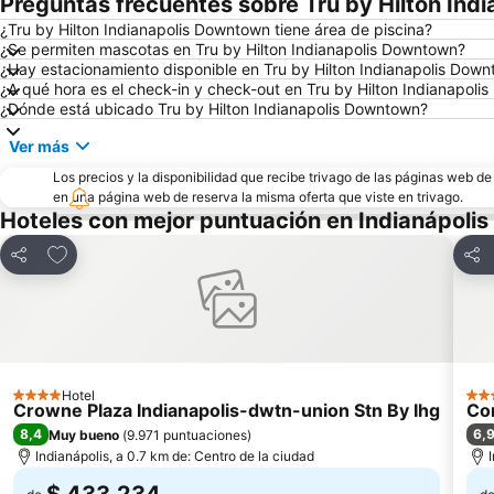
Preguntas frecuentes sobre Tru by Hilton In
¿Tru by Hilton Indianapolis Downtown tiene área de piscina?
¿Se permiten mascotas en Tru by Hilton Indianapolis Downtown?
¿Hay estacionamiento disponible en Tru by Hilton Indianapolis Dow
¿A qué hora es el check-in y check-out en Tru by Hilton Indianapol
¿Dónde está ubicado Tru by Hilton Indianapolis Downtown?
Ver más
Los precios y la disponibilidad que recibe trivago de las páginas web d
en una página web de reserva la misma oferta que viste en trivago.
Hoteles con mejor puntuación en Indianápolis
Agregar a favoritos
Compartir
Com
Hotel
4 Estrellas
3 Es
Crowne Plaza Indianapolis-dwtn-union Stn By Ihg
Com
8,4
6,
Muy bueno
(
9.971 puntuaciones
)
Indianápolis, a 0.7 km de: Centro de la ciudad