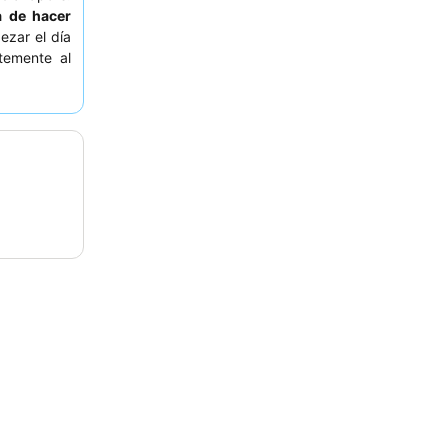
 de hacer
ezar el día
temente al
contribuye
 Para una
 preferir