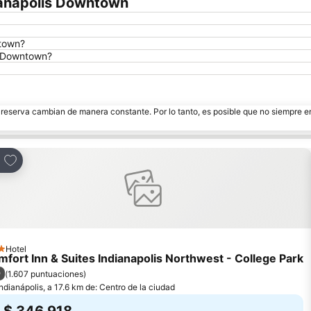
dianapolis Downtown
ntown?
is Downtown?
e reserva cambian de manera constante. Por lo tanto, es posible que no siempre 
Agregar a favoritos
partir
Hotel
trellas
fort Inn & Suites Indianapolis Northwest - College Park
9
(
1.607 puntuaciones
)
Indianápolis, a 17.6 km de: Centro de la ciudad