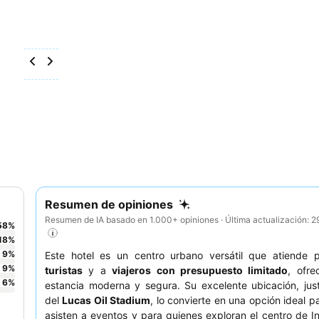
Resumen de opiniones
Resumen de IA basado en 1.000+ opiniones · Última actualización: 
58
%
18
%
9
%
Este hotel es un centro urbano versátil que atiende p
9
%
turistas
y a
viajeros con presupuesto limitado
, ofre
6
%
estancia moderna y segura. Su excelente ubicación, jus
del
Lucas Oil Stadium
, lo convierte en una opción ideal p
asisten a eventos y para quienes exploran el centro de In