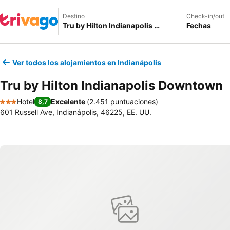
Destino
Check-in/out
Fechas
Ver todos los alojamientos en Indianápolis
Tru by Hilton Indianapolis Downtown
Hotel
Excelente
(
2.451 puntuaciones
)
8,7
3 Estrellas
601 Russell Ave, Indianápolis, 46225, EE. UU.