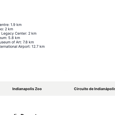
entre
:
1.9
km
oo
:
2
km
 Legacy Center
:
2
km
seum
:
5.8
km
useum of Art
:
7.8
km
ternational Airport
:
12.7
km
Ampliar mapa
Indianapolis Zoo
Circuito de Indianápoli