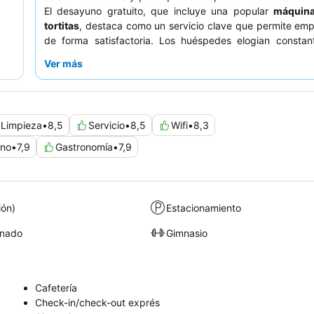
El desayuno gratuito, que incluye una popular
máquina
tortitas
, destaca como un servicio clave que permite emp
de forma satisfactoria. Los huéspedes elogian constan
personal, excepcionalmente amable y servicial
, que 
Ver más
significativamente a crear un ambiente acogedor.
experiencia más tranquila, los huéspedes pueden
habitaciones que no den al estadio durante los eventos.
Limpieza
•
8,5
Servicio
•
8,5
Wifi
•
8,3
no
•
7,9
Gastronomía
•
7,9
ión)
Estacionamiento
onado
Gimnasio
Cafetería
Check-in/check-out exprés