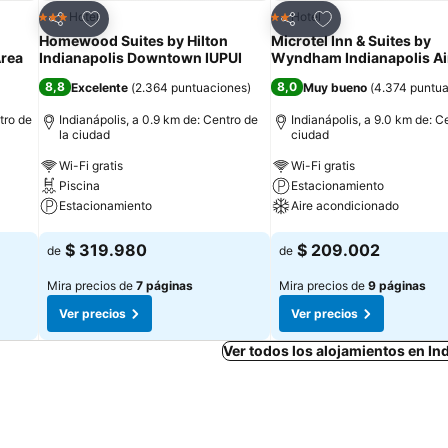
Agregar a favoritos
Agregar a favorit
Hotel
Hotel
3 Estrellas
2 Estrellas
Compartir
Compartir
Homewood Suites by Hilton
Microtel Inn & Suites by
Area
Indianapolis Downtown IUPUI
Wyndham Indianapolis Ai
8,8
8,0
Excelente
(
2.364 puntuaciones
)
Muy bueno
(
4.374 puntu
tro de
Indianápolis, a 0.9 km de: Centro de
Indianápolis, a 9.0 km de: C
la ciudad
ciudad
Wi-Fi gratis
Wi-Fi gratis
Piscina
Estacionamiento
Estacionamiento
Aire acondicionado
Ver precios
Ver precios
$ 319.980
$ 209.002
de
de
Mira precios de
7 páginas
Mira precios de
9 páginas
Ver precios
Ver precios
Ver todos los alojamientos en In