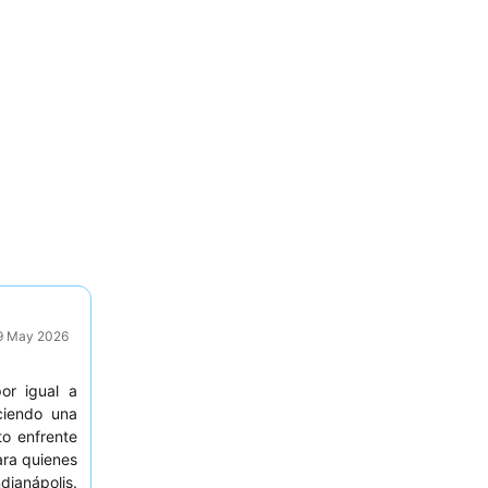
29 May 2026
or igual a
ciendo una
to enfrente
ara quienes
dianápolis.