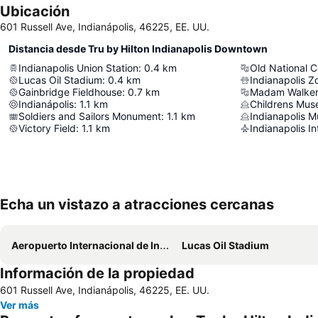
Ubicación
601 Russell Ave, Indianápolis, 46225, EE. UU.
Distancia desde Tru by Hilton Indianapolis Downtown
Indianapolis Union Station
:
0.4
km
Old National C
Lucas Oil Stadium
:
0.4
km
Indianapolis Z
Gainbridge Fieldhouse
:
0.7
km
Madam Walker
Indianápolis
:
1.1
km
Childrens Mu
Soldiers and Sailors Monument
:
1.1
km
Indianapolis M
Victory Field
:
1.1
km
Indianapolis In
Echa un vistazo a atracciones cercanas
Aeropuerto Internacional de Indianapolis
Lucas Oil Stadium
Información de la propiedad
601 Russell Ave, Indianápolis, 46225, EE. UU.
Ver más