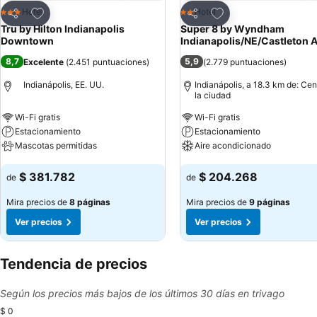
Agregar a favoritos
Agregar a favoritos
Hotel
Hotel
3 Estrellas
2 Estrellas
Compartir
Compartir
Tru by Hilton Indianapolis
Super 8 by Wyndham
Downtown
Indianapolis/NE/Castleton 
8,7
5,9
Excelente
(
2.451 puntuaciones
)
(
2.779 puntuaciones
)
Indianápolis, EE. UU.
Indianápolis, a 18.3 km de: Cen
la ciudad
Wi-Fi gratis
Wi-Fi gratis
Estacionamiento
Estacionamiento
Mascotas permitidas
Aire acondicionado
Ver precios
Ver precios
$ 381.782
$ 204.268
de
de
Mira precios de
8 páginas
Mira precios de
9 páginas
Ver precios
Ver precios
Tendencia de precios
Según los precios más bajos de los últimos 30 días en trivago
$ 0