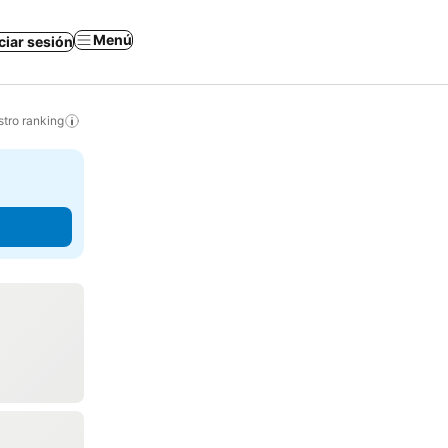
Menú
iciar sesión
tro ranking