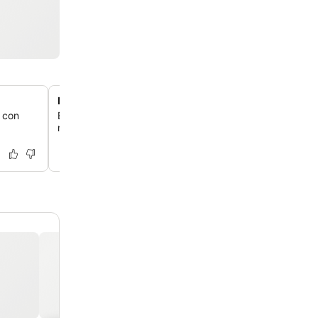
Máquina automática de tortitas
, con
Empieza el día con un desayuno divertido y fresco, grac
máquina única que prepara tortitas calientes al moment