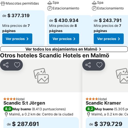
Spa
Spa
Mascotas permitidas
Estacionamiento
Estacionamiento
$ 377.319
de
$ 430.934
$ 243.791
de
de
Mira precios de
7
Mira precios de
8
Mira precios de
7
páginas
páginas
páginas
Ver precios
Ver precios
Ver precios
Ver todos los alojamientos en Malmö
Otros hoteles Scandic Hotels en Malmö
Compartir
Agregar a favoritos
Compartir
Agregar a fav
Hotel
Hotel
4 Estrellas
4 Estrellas
Scandic S:t Jörgen
Scandic Kramer
8,0
8,2
Muy bueno
(
8.413 puntuaciones
)
Muy bueno
(
5.305 p
Malmö, a 0.2 km de: Centro de la ciudad
Malmö, a 0.2 km de: Ce
$ 287.691
$ 379.729
de
de