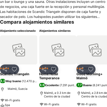
un bar o lounge y una sauna. Otras instalaciones incluyen un centro
de negocios, una caja fuerte en la recepción y personal multilingüe.
Las habitaciones de Scandic Triangeln disponen de caja fuerte y
secador de pelo. Los huéspedes pueden utilizar los siguientes
Compara alojamientos similares
servicios disponibles en las habitaciones: frigorífico/congelador
grande y minibar. Los servicios de ocio y esparcimiento en este
Alojamiento seleccionado
Alojamientos similares
hotel incluyen sauna y gimnasio.
Hotel
Hotel
Hotel
4 Estrellas
4 Estrellas
3 Estrellas
Compartir
Agregar a favoritos
Compartir
Agregar a favoritos
Compartir
Agregar 
Scandic Triangeln
Home Hotel
Good Morning+
Temperance
Malmö
8,3
Muy bueno
(
12.470 puntuaciones
)
8,6
7,7
Excelente
(
7.291 puntuaciones
Bueno
)
(
8.241 pun
Malmö, Suecia
Malmö, a 0.3 km de:
Malmö, a 2.8 km de
Centro de la ciudad
Centro de la ciuda
Wi-Fi gratis
Wi-Fi gratis
Wi-Fi gratis
Spa