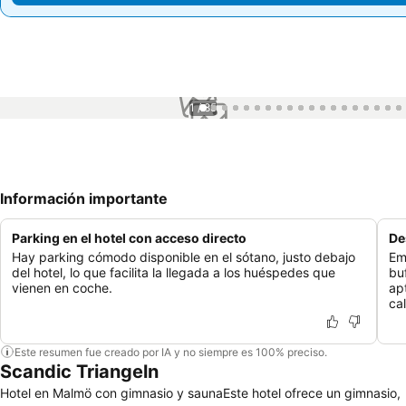
1 / 85
Información importante
Parking en el hotel con acceso directo
De
Hay parking cómodo disponible en el sótano, justo debajo
Em
del hotel, lo que facilita la llegada a los huéspedes que
bu
vienen en coche.
ap
ca
Este resumen fue creado por IA y no siempre es 100% preciso.
Scandic Triangeln
Hotel en Malmö con gimnasio y saunaEste hotel ofrece un gimnasio,