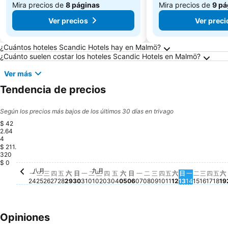
Mira precios de
8 páginas
Mira precios de
9 pá
Ver precios
Ver preci
Preguntas frecuentes sobre Malmö
¿Cuántos hoteles Scandic Hotels hay en Malmö?
¿Cuánto suelen costar los hoteles Scandic Hotels en Malmö?
Ver más
Tendencia de precios
Según los precios más bajos de los últimos 30 días en trivago
$ 42
2.64
4
$ 211.
320
$ 0
八月
九月
星期一, 八月 24
No hay ningún precio disponible para esta fecha
星期二, 八月 25
No hay ningún precio disponible para esta fecha
星期三, 八月 26
No hay ningún precio disponible para esta fec
星期四, 八月 27
No hay ningún precio disponible para esta f
星期五, 八月 28
No hay ningún precio disponible para esta 
星期六, 八月 29
No hay ningún precio disponible para est
星期日, 八月 30
No hay ningún precio disponible para e
星期一, 八月 31
No hay ningún precio disponible para
星期二, 九月 01
No hay ningún precio disponible pa
星期三, 九月 02
No hay ningún precio disponible 
星期四, 九月 03
No hay ningún precio disponibl
星期五, 九月 04
No hay ningún precio disponi
星期六, 九月 05
No hay ningún precio dispo
星期日, 九月 06
No hay ningún precio dis
星期一, 九月 07
No hay ningún precio d
星期二, 九月 08
No hay ningún precio
星期三, 九月 09
No hay ningún prec
星期四, 九月 10
No hay ningún pr
星期五, 九月 11
No hay ningún p
星期六, 九月 1
No hay ningún
星期日, 九月 
No hay ning
星期一, 九
No hay ni
星期二, 
No hay n
星期三,
No hay
星期四
No h
星期
No 
N
一
二
三
四
五
六
日
一
二
三
四
五
六
日
一
二
三
四
五
六
日
一
二
三
四
五
六
24
25
26
27
28
29
30
31
01
02
03
04
05
06
07
08
09
10
11
12
13
14
15
16
17
18
19
Opiniones