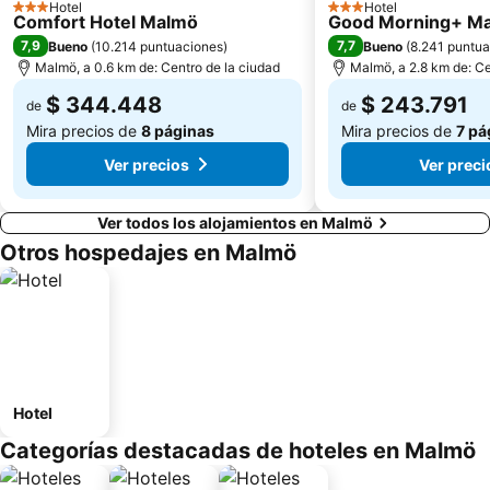
Hotel
Hotel
3 Estrellas
3 Estrellas
Comfort Hotel Malmö
Good Morning+ M
7,9
7,7
Bueno
(
10.214 puntuaciones
)
Bueno
(
8.241 puntu
Malmö, a 0.6 km de: Centro de la ciudad
Malmö, a 2.8 km de: Ce
$ 344.448
$ 243.791
de
de
Mira precios de
8 páginas
Mira precios de
7 pá
Ver precios
Ver preci
Ver todos los alojamientos en Malmö
Otros hospedajes en Malmö
Hotel
Categorías destacadas de hoteles en Malmö