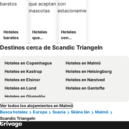
Hoteles
Hoteles
Hoteles
baratos
que
con
aceptan
estaciona
Destinos cerca de Scandic Triangeln
mascotas
miento
Hoteles en Copenhague
Hoteles en Malmö
Hoteles en Kastrup
Hoteles en Helsingborg
Hoteles en Elsinor
Hoteles en Næstved
Hoteles en Lund
Hoteles en Gentofte
Hoteles en Glumslöv
Ver todos los alojamientos en Malmö
Busca hoteles
Europa
Suecia
Skåne län
Malmö
Scandic Triangeln