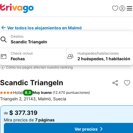
Favoritos
Iniciar 
Me
Ver todos los alojamientos en Malmö
Destino
Scandic Triangeln
Check-in/out
Huéspedes/habitaciones
Fechas
2 huéspedes, 1 habitación
Cómo los pagos afectan nuestro ranking
Scandic Triangeln
Compartir
Ag
Hotel
8,3
Muy bueno
(
12.470 puntuaciones
)
4 Estrellas
Triangeln 2, 21143, Malmö, Suecia
$ 377.319
$ 377.319
de
de
Mira precios de
7 páginas
Mira precios de
7 páginas
Ver precios
Ver precios