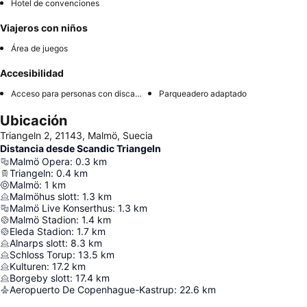
Hotel de convenciones
Viajeros con niños
Área de juegos
Accesibilidad
Acceso para personas con discapacidad
Parqueadero adaptado
Ubicación
Triangeln 2, 21143, Malmö, Suecia
Distancia desde Scandic Triangeln
Malmö Opera
:
0.3
km
Triangeln
:
0.4
km
Malmö
:
1
km
Malmöhus slott
:
1.3
km
Malmö Live Konserthus
:
1.3
km
Malmö Stadion
:
1.4
km
Eleda Stadion
:
1.7
km
Alnarps slott
:
8.3
km
Schloss Torup
:
13.5
km
Kulturen
:
17.2
km
Borgeby slott
:
17.4
km
Aeropuerto De Copenhague-Kastrup
:
22.6
km