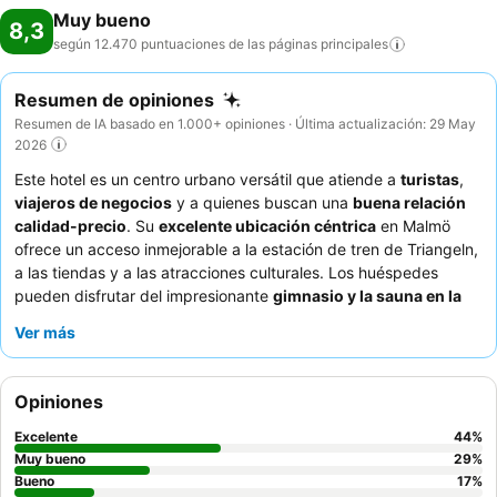
Muy bueno
8,3
según 12.470 puntuaciones de las páginas
principales
Resumen de opiniones
Resumen de IA basado en 1.000+ opiniones · Última actualización: 29 May
2026
Este hotel es un centro urbano versátil que atiende a
turistas
,
viajeros de negocios
y a quienes buscan una
buena relación
calidad-precio
. Su
excelente ubicación céntrica
en Malmö
ofrece un acceso inmejorable a la estación de tren de Triangeln,
a las tiendas y a las atracciones culturales. Los huéspedes
pueden disfrutar del impresionante
gimnasio y la sauna en la
planta 20
con vistas espectaculares a la ciudad. El
personal y
Ver más
el servicio
reciben constantemente grandes elogios por su trato
amable y servicial, que complementa el
increíble y excepcional
desayuno bufé
que satisface diversas necesidades dietéticas.
Opiniones
Para una experiencia realmente memorable, considere solicitar
una habitación en un
piso superior para disfrutar de vistas
Excelente
44
%
panorámicas de la ciudad
.
Muy bueno
29
%
Bueno
17
%