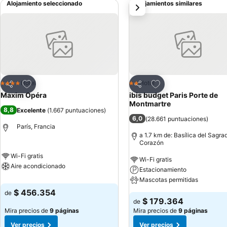
Alojamiento seleccionado
Alojamientos similares
siguiente
Agregar a favoritos
Agregar a favoritos
Hotel
Hotel
4 Estrellas
2 Estrellas
Compartir
Compartir
Maxim Opéra
ibis budget Paris Porte de
Montmartre
8,8
Excelente
(
1.667 puntuaciones
)
6,0
(
28.661 puntuaciones
)
París, Francia
a 1.7 km de: Basílica del Sagra
Corazón
Wi-Fi gratis
Wi-Fi gratis
Aire acondicionado
Estacionamiento
Mascotas permitidas
$ 456.354
de
$ 179.364
de
Mira precios de
9 páginas
Mira precios de
9 páginas
Ver precios
Ver precios