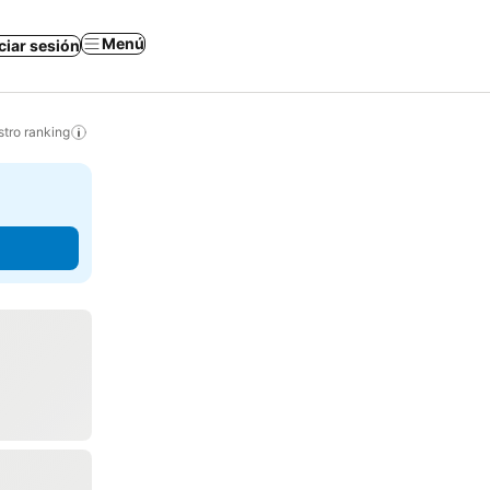
Menú
iciar sesión
tro ranking