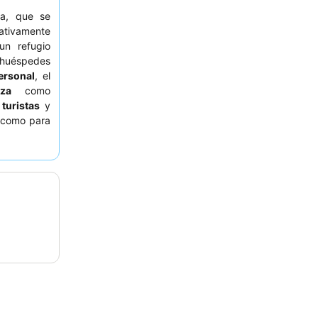
ra, que se
lativamente
un refugio
 huéspedes
ersonal
, el
za
como
a
turistas
y
í como para
ase cómoda
acen que la
e solicitar
bles vistas
ciones son
omún de los