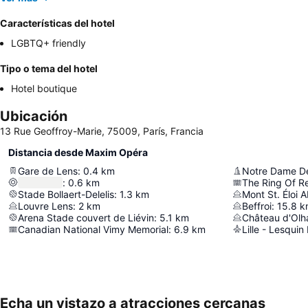
Características del hotel
LGBTQ+ friendly
Tipo o tema del hotel
Hotel boutique
Ubicación
13 Rue Geoffroy-Marie, 75009, París, Francia
Distancia desde Maxim Opéra
Gare de Lens
:
0.4
km
:
0.6
km
Stade Bollaert-Delelis
:
1.3
km
Mont St. Éloi 
Louvre Lens
:
2
km
Beffroi
:
15.8
k
Arena Stade couvert de Liévin
:
5.1
km
Château d'Olh
Canadian National Vimy Memorial
:
6.9
km
Lille - Lesquin
Echa un vistazo a atracciones cercanas