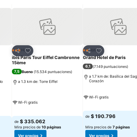
Agregar a favoritos
Agregar a favorit
Hotel
Hotel
3 Estrellas
2 Estrellas
Compartir
Compartir
ibis Paris Tour Eiffel Cambronne
Grand Hotel de Paris
15ème
6,1
(
7.149 puntuaciones
)
7,5
Bueno
(
15.534 puntuaciones
)
a 1.7 km de: Basílica del Sa
Corazón
do
a 1.3 km de: Torre Eiffel
Wi-Fi gratis
Wi-Fi gratis
$ 190.796
de
$ 335.062
de
Mira precios de
10 páginas
Mira precios de
7 páginas
Ver precios
Ver precios