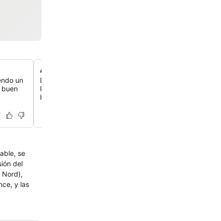
Artículos de aseo L'Occitane en Provence
iendo un
Disfruta de los artículos de aseo de alta calidad de L'Oc
n buen
Provence, que aportan un toque de lujo y placer sensori
baño.
able, se
sión del
e Nord),
ce, y las