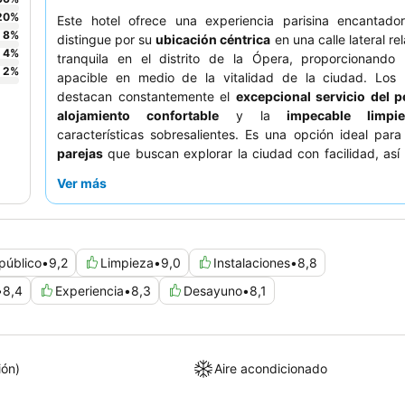
20
%
Este hotel ofrece una experiencia parisina encantado
8
%
distingue por su
ubicación céntrica
en una calle lateral re
4
%
tranquila en el distrito de la Ópera, proporcionando 
2
%
apacible en medio de la vitalidad de la ciudad. Los
destacan constantemente el
excepcional servicio del p
alojamiento confortable
y la
impecable limpie
características sobresalientes. Es una opción ideal par
parejas
que buscan explorar la ciudad con facilidad, as
viajeros de negocios
y
viajeros solos
que buscan una b
Ver más
y conveniente. El encanto y el ambiente atento del hotel h
estancia sea memorable. Para mejorar su visita, consider
una habitación en un piso superior para disfrutar de posi
panorámicas y tenga en cuenta que, si bien las habita
público
•
9,2
Limpieza
•
9,0
Instalaciones
•
8,8
acogedoras, suelen ser compactas, una característica c
hoteles parisinos.
•
8,4
Experiencia
•
8,3
Desayuno
•
8,1
ión)
Aire acondicionado