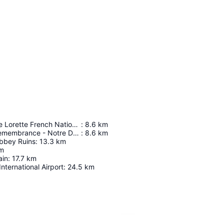
Notre Dame De Lorette French National War Cemetery
:
8.6
km
The Ring Of Remembrance - Notre Dame De Lorette International Memorial
:
8.6
km
Abbey Ruins
:
13.3
km
m
ain
:
17.7
km
 International Airport
:
24.5
km