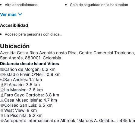
Aire acondicionado
Caja de seguridad en la habitación
Ver más
Accesibilidad
Acceso para personas con discapacidad
Ubicación
Avenida Costa Rica Avenida costa Rica, Centro Comercial Tropicana,
San Andrés, 880001, Colombia
Distancia desde Island Vibes
Cañon de Morgan
:
0.2
km
Estadio Erwin O'Neill
:
0.9
km
San Andrés
:
1.2
km
El Acuario
:
3.5
km
La Mansion
:
3.6
km
Faro Cayo Cordoba
:
3.8
km
Casa Museo Isleña
:
4.7
km
Coliseo San Luis
:
6.5
km
West View
:
8
km
La Piscinita
:
9.2
km
Aeropuerto Internacional de Albrook "Marcos A. Gelabert"
:
465
km