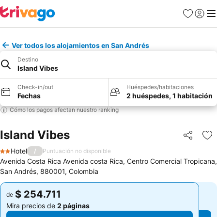
Favoritos
Iniciar 
Me
Ver todos los alojamientos en San Andrés
Destino
Island Vibes
Check-in/out
Huéspedes/habitaciones
Fechas
2 huéspedes, 1 habitación
Cómo los pagos afectan nuestro ranking
Island Vibes
Compartir
Ag
Hotel
/
Puntuación no disponible
2 Estrellas
Avenida Costa Rica Avenida costa Rica, Centro Comercial Tropicana,
San Andrés, 880001, Colombia
$ 254.711
$ 254.711
de
de
Mira precios de
2 páginas
Mira precios de
2 páginas