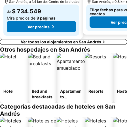
San Andrés, a 1.4 km de: Centro de la ciudad
San Andrés, a 0.8 km 
Elige fechas para v
$ 734.549
de
exactos
Mira precios de
9 páginas
Ver prec
Ver precios
Ver todos los alojamientos en San Andrés
Otros hospedajes en San Andrés
Hotel
Bed and
Apartamen
Resorts
Host
breakfasts
to
amueblad
Categorías destacadas de hoteles en San
o
Andrés