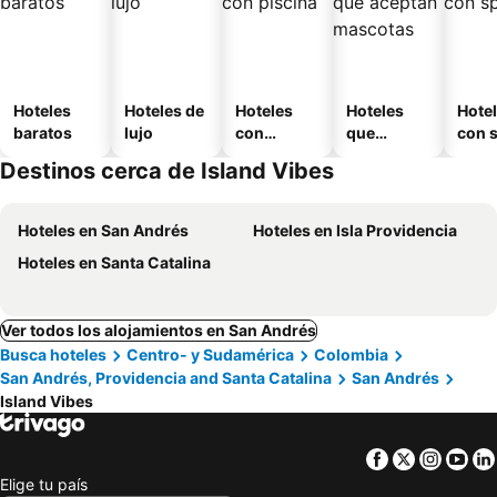
Hoteles
Hoteles de
Hoteles
Hoteles
Hote
baratos
lujo
con
que
con 
piscina
aceptan
Destinos cerca de Island Vibes
mascotas
Hoteles en San Andrés
Hoteles en Isla Providencia
Hoteles en Santa Catalina
Ver todos los alojamientos en San Andrés
Busca hoteles
Centro- y Sudamérica
Colombia
San Andrés, Providencia and Santa Catalina
San Andrés
Island Vibes
Facebook
Twitter
Insta
Yo
Elige tu país