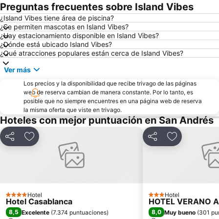
Preguntas frecuentes sobre Island Vibes
¿Island Vibes tiene área de piscina?
¿Se permiten mascotas en Island Vibes?
¿Hay estacionamiento disponible en Island Vibes?
¿Dónde está ubicado Island Vibes?
¿Qué atracciones populares están cerca de Island Vibes?
Ver más
Los precios y la disponibilidad que recibe trivago de las páginas
web de reserva cambian de manera constante. Por lo tanto, es
posible que no siempre encuentres en una página web de reserva
la misma oferta que viste en trivago.
Hoteles con mejor puntuación en San Andrés
Compartir
Agregar a favoritos
Compartir
Agregar a fa
Hotel
Hotel
4 Estrellas
3 Estrellas
Hotel Casablanca
HOTEL VERANO 
8,5
8,0
Excelente
(
7.374 puntuaciones
)
Muy bueno
(
301 pu