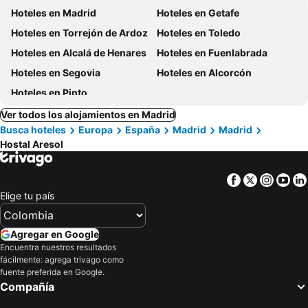
Hoteles en Madrid
Hoteles en Getafe
Hoteles en Torrejón de Ardoz
Hoteles en Toledo
Hoteles en Alcalá de Henares
Hoteles en Fuenlabrada
Hoteles en Segovia
Hoteles en Alcorcón
Hoteles en Pinto
Ver todos los alojamientos en Madrid
Busca hoteles
Europa
España
Madrid
Madrid
Hostal Aresol
Facebook
Twitter
Insta
Yo
Elige tu país
Agregar en Google
Encuentra nuestros resultados
fácilmente: agrega trivago como
fuente preferida en Google.
Compañía