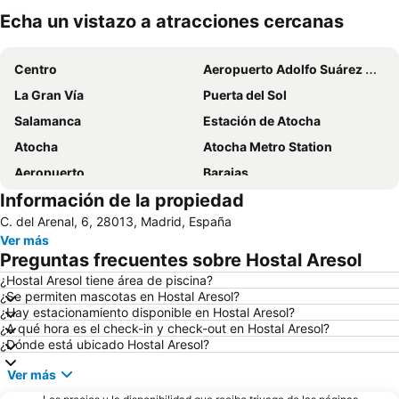
Echa un vistazo a atracciones cercanas
Ampliar mapa
Centro
Aeropuerto Adolfo Suárez Madrid–Barajas
La Gran Vía
Puerta del Sol
Salamanca
Estación de Atocha
Atocha
Atocha Metro Station
Aeropuerto
Barajas
Información de la propiedad
Chamartín
Chamberí
C. del Arenal, 6, 28013, Madrid, España
Estadio Santiago Bernabéu
Parque de El Retiro
Ver más
Estación de Chamartín
San Andrés
Preguntas frecuentes sobre Hostal Aresol
Plaza de España
Aeropuerto T4 Metro Station
¿Hostal Aresol tiene área de piscina?
¿Se permiten mascotas en Hostal Aresol?
Calle Serrano
IFEMA
¿Hay estacionamiento disponible en Hostal Aresol?
Plaza Mayor
Museo Nacional del Prado
¿A qué hora es el check-in y check-out en Hostal Aresol?
¿Dónde está ubicado Hostal Aresol?
De Chueca
Sol
Ver más
Malasaña
Paseo de la Castellana