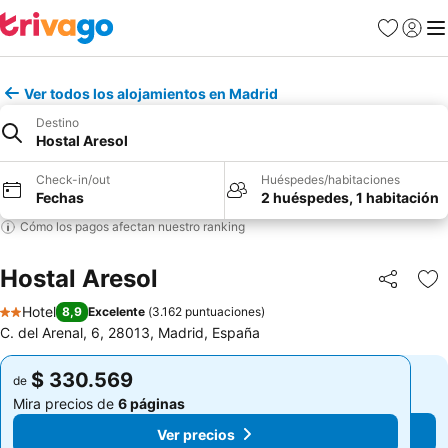
Favoritos
Iniciar 
Me
Ver todos los alojamientos en Madrid
Destino
Hostal Aresol
Check-in/out
Huéspedes/habitaciones
Fechas
2 huéspedes, 1 habitación
Cómo los pagos afectan nuestro ranking
Hostal Aresol
Compartir
Ag
Hotel
8,9
Excelente
(
3.162 puntuaciones
)
2 Estrellas
C. del Arenal, 6, 28013, Madrid, España
$ 330.569
$ 330.569
de
de
Mira precios de
6 páginas
Mira precios de
6 páginas
Ver precios
Ver precios