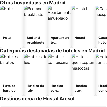
Otros hospedajes en Madrid
Hotel
Bed and
Apartamen
Hostel
Casa
breakfasts
to
hués
amueblad
Categorías destacadas de hoteles en Madrid
o
Hoteles
Hoteles de
Hoteles
Hoteles
Hote
baratos
lujo
con
que
con 
piscina
aceptan
Destinos cerca de Hostal Aresol
mascotas