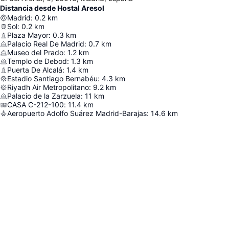
Distancia desde Hostal Aresol
Madrid
:
0.2
km
Sol
:
0.2
km
Plaza Mayor
:
0.3
km
Palacio Real De Madrid
:
0.7
km
Museo del Prado
:
1.2
km
Templo de Debod
:
1.3
km
Puerta De Alcalá
:
1.4
km
Estadio Santiago Bernabéu
:
4.3
km
Riyadh Air Metropolitano
:
9.2
km
Palacio de la Zarzuela
:
11
km
CASA C-212-100
:
11.4
km
Aeropuerto Adolfo Suárez Madrid-Barajas
:
14.6
km