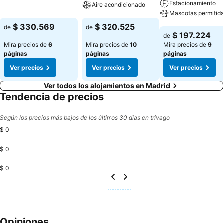
Estacionamiento
Aire acondicionado
Ver precios
Mascotas permitid
Ver precios
$ 330.569
$ 320.525
de
de
Ver precios
$ 197.224
de
Mira precios de
6
Mira precios de
10
Mira precios de
9
páginas
páginas
páginas
Ver precios
Ver precios
Ver precios
Ver todos los alojamientos en Madrid
Tendencia de precios
Según los precios más bajos de los últimos 30 días en trivago
$ 0
$ 0
$ 0
Opiniones