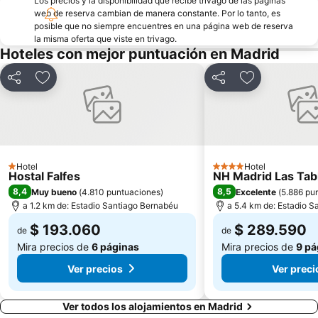
Los precios y la disponibilidad que recibe trivago de las páginas
Lista
Aeropuerto T1 T2 T3 Metro Station
web de reserva cambian de manera constante. Por lo tanto, es
Plaza de Cibeles
Retiro
posible que no siempre encuentres en una página web de reserva
la misma oferta que viste en trivago.
Tetuán
La Latina
Hoteles con mejor puntuación en Madrid
Lavapiés
Puerta de Alcalá
Compartir
Agregar a favoritos
Compartir
Agregar a fav
Acacias
Goya
Arturo Soria Metro Station
Moncloa-Aravaca
Estación Sur
Serrano
Castellana
Plaza de Toros las Ventas
Hotel
Hotel
Centro
Puente de Vallecas
1 Estrellas
4 Estrellas
Hostal Falfes
NH Madrid Las Tab
Palacio Real
Casco Histórico de Vallecas
8,4
8,5
Muy bueno
(
4.810 puntuaciones
)
Excelente
(
5.886 pu
a 1.2 km de: Estadio Santiago Bernabéu
a 5.4 km de: Estadio 
Estación de Príncipe Pío
Puerta de Toledo
$ 193.060
$ 289.590
Calle Alcalá
de
Centro Comercial Príncipe Pío
de
Mira precios de
6 páginas
Mira precios de
9 pá
Ver precios
Ver preci
Ver todos los alojamientos en Madrid