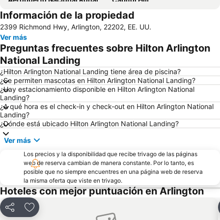
Información de la propiedad
Dupont Circle
Capitolio
2399 Richmond Hwy, Arlington, 22202, EE. UU.
Universidad de Georgetown
FedEx field
Ver más
Washington Monument
White House Easter Egg Roll
Preguntas frecuentes sobre Hilton Arlington
Ruta de las Embajadas
Arlington Memorial Bridge
National Landing
George Washington's Mount Vernon Estate and Gardens
Lincoln Memorial
¿Hilton Arlington National Landing tiene área de piscina?
¿Se permiten mascotas en Hilton Arlington National Landing?
United States Holocaust Memorial Museum
El Carillón de los Paises Bajos
¿Hay estacionamiento disponible en Hilton Arlington National
Landing?
Museo Nacional del Aire y del Espacio Smithsonian
Los Archivos Nacionales en Washington DC
¿A qué hora es el check-in y check-out en Hilton Arlington National
Jardín Botánico de los Estados Unidos
Washington DC Hop-On-Hop-Off Open-Top Double-Decker Bus Tour
Landing?
¿Dónde está ubicado Hilton Arlington National Landing?
Distrito Histórico de Lafayette Square
NANOTECH
Ver más
Pentagon Memorial
Los precios y la disponibilidad que recibe trivago de las páginas
web de reserva cambian de manera constante. Por lo tanto, es
posible que no siempre encuentres en una página web de reserva
la misma oferta que viste en trivago.
Hoteles con mejor puntuación en Arlington
Compartir
Agregar a favoritos