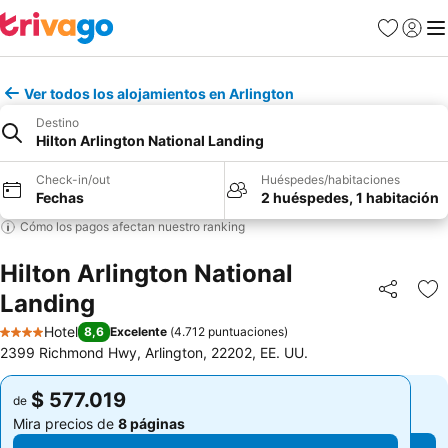
Favoritos
Iniciar 
Me
Ver todos los alojamientos en Arlington
Destino
Hilton Arlington National Landing
Check-in/out
Huéspedes/habitaciones
Fechas
2 huéspedes, 1 habitación
Cómo los pagos afectan nuestro ranking
Hilton Arlington National
Landing
Compartir
Ag
Hotel
8,6
Excelente
(
4.712 puntuaciones
)
4 Estrellas
2399 Richmond Hwy, Arlington, 22202, EE. UU.
$ 577.019
$ 577.019
de
de
Mira precios de
8 páginas
Mira precios de
8 páginas