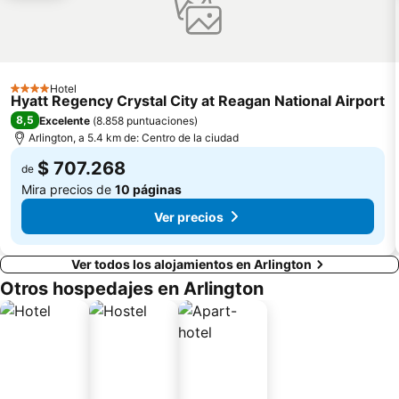
Hotel
4 Estrellas
Hyatt Regency Crystal City at Reagan National Airport
8,5
Excelente
(
8.858 puntuaciones
)
Arlington, a 5.4 km de: Centro de la ciudad
$ 707.268
de
Mira precios de
10 páginas
Ver precios
Ver todos los alojamientos en Arlington
Otros hospedajes en Arlington