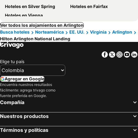
Hoteles en Silver Spring
Hoteles en Fairfax
Hoteles en Vienna
Ver todos los alojamientos en Arlington
Busca hoteles
Norteamérica
EE. UU.
Virginia
Arlington
Hilton Arlington National Landing
Facebook
Twitter
Insta
Yo
Elige tu país
Agregar en Google
Encuentra nuestros resultados
fácilmente: agrega trivago como
fuente preferida en Google.
Compañía
Nuestros productos
Términos y políticas