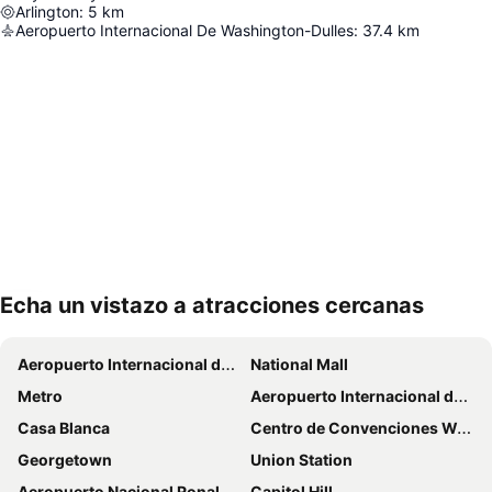
Arlington
:
5
km
Aeropuerto Internacional De Washington-Dulles
:
37.4
km
Echa un vistazo a atracciones cercanas
Ampliar mapa
Aeropuerto Internacional de Washington-Dulles
National Mall
Metro
Aeropuerto Internacional de Baltimore-Washington
Casa Blanca
Centro de Convenciones Walter E Washington
Georgetown
Union Station
Aeropuerto Nacional Ronald Reagan de Washington
Capitol Hill