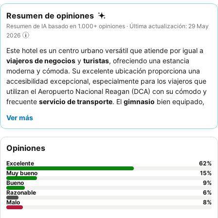
Resumen de opiniones
Resumen de IA basado en 1.000+ opiniones · Última actualización: 29 May
2026
Este hotel es un centro urbano versátil que atiende por igual a
viajeros de negocios
y
turistas
, ofreciendo una estancia
moderna y cómoda. Su excelente ubicación proporciona una
accesibilidad excepcional, especialmente para los viajeros que
utilizan el Aeropuerto Nacional Reagan (DCA) con su cómodo y
frecuente
servicio de transporte
. El
gimnasio
bien equipado,
que cuenta con bicicletas Peloton, satisface las necesidades de
Ver más
bienestar de los huéspedes. Los huéspedes elogian
constantemente al
equipo de recepción
por su eficiencia y las
deliciosas opciones del restaurante, incluido el
desayuno bufé
Opiniones
de alta calificación y el Old Fashioned ahumado de autor en el
bar. Para una estancia más tranquila, considere solicitar una
Excelente
62
%
habitación lejos de los ascensores.
Muy bueno
15
%
Bueno
9
%
Razonable
6
%
Malo
8
%