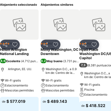
Alojamiento seleccionado
Alojamientos similares
Hotel
Hotel
Hotel
4 Estrellas
3 Estrellas
3 Estrellas
Compartir
Agregar a favoritos
Compartir
Agregar a favoritos
Compartir
Agregar 
Hilton Arlington
Moxy Washington, DC
Hyatt Place
National Landing
Downtown
Washington DC/U
Capitol
8,6
8,2
Excelente
(
4.712 puntuaciones
Muy bueno
)
(
3.731 puntuaciones
)
7,3
(
8.381 puntuacio
Arlington, EE. UU.
Washington D.C., a 0.9
km de: Centro de la
Washington D.C., a 
ciudad
km de: Centro de la
Wi-Fi gratis
Wi-Fi gratis
ciudad
Wi-Fi gratis
Estacionamiento
Estacionamiento
Piscina
Mascotas permitidas
Mascotas permitidas
Estacionamiento
Ver precios
Ver precios
$ 577.019
$ 489.143
de
de
Ver precios
$ 418.522
de