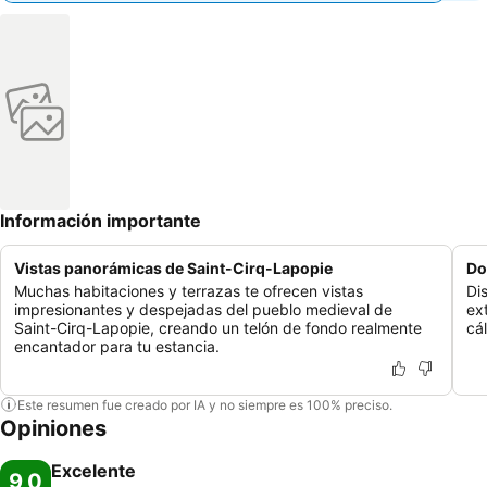
Información importante
Vistas panorámicas de Saint-Cirq-Lapopie
Do
Muchas habitaciones y terrazas te ofrecen vistas
Di
impresionantes y despejadas del pueblo medieval de
ex
Saint-Cirq-Lapopie, creando un telón de fondo realmente
cá
encantador para tu estancia.
Este resumen fue creado por IA y no siempre es 100% preciso.
Opiniones
Excelente
9,0