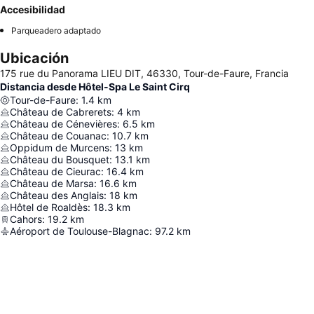
Accesibilidad
Parqueadero adaptado
Ubicación
175 rue du Panorama LIEU DIT, 46330, Tour-de-Faure, Francia
Distancia desde Hôtel-Spa Le Saint Cirq
Tour-de-Faure
:
1.4
km
Château de Cabrerets
:
4
km
Château de Cénevières
:
6.5
km
Château de Couanac
:
10.7
km
Oppidum de Murcens
:
13
km
Château du Bousquet
:
13.1
km
Château de Cieurac
:
16.4
km
Château de Marsa
:
16.6
km
Château des Anglais
:
18
km
Hôtel de Roaldès
:
18.3
km
Cahors
:
19.2
km
Aéroport de Toulouse-Blagnac
:
97.2
km