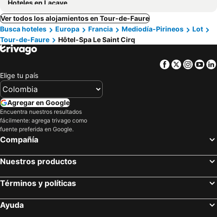
Hoteles en Lacave
Ver todos los alojamientos en Tour-de-Faure
Busca hoteles
Europa
Francia
Mediodía-Pirineos
Lot
Tour-de-Faure
Hôtel-Spa Le Saint Cirq
Facebook
Twitter
Insta
Yo
Elige tu país
Agregar en Google
Encuentra nuestros resultados
fácilmente: agrega trivago como
fuente preferida en Google.
Compañía
Nuestros productos
Términos y políticas
Ayuda