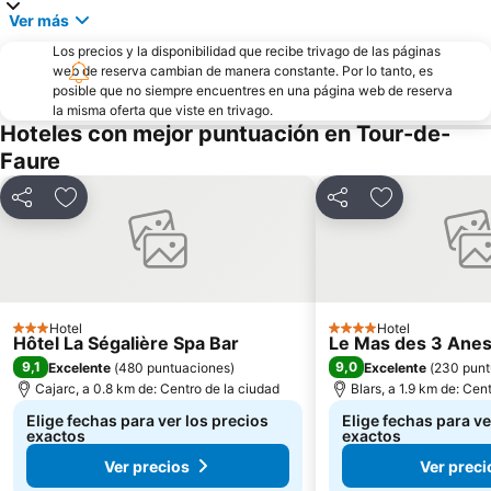
Ver más
Los precios y la disponibilidad que recibe trivago de las páginas
web de reserva cambian de manera constante. Por lo tanto, es
posible que no siempre encuentres en una página web de reserva
la misma oferta que viste en trivago.
Hoteles con mejor puntuación en Tour-de-
Faure
Compartir
Agregar a favoritos
Compartir
Agregar a fav
Hotel
Hotel
3 Estrellas
4 Estrellas
Hôtel La Ségalière Spa Bar
Le Mas des 3 Ane
9,1
9,0
Excelente
(
480 puntuaciones
)
Excelente
(
230 punt
Cajarc, a 0.8 km de: Centro de la ciudad
Blars, a 1.9 km de: Cen
Elige fechas para ver los precios
Elige fechas para ve
exactos
exactos
Ver precios
Ver preci