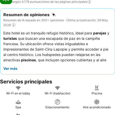
según 4.178 puntuaciones de las páginas
principales
Resumen de opiniones
Resumen de IA basado en 300+ opiniones · Última actualización: 29 May
2026
Este hotel es un tranquilo refugio histórico, ideal para
parejas
y
turistas
que buscan una escapada de paz en la campiña
francesa. Su ubicación ofrece vistas inigualables e
impresionantes de Saint-Cirq-Lapopie y permite acceder a pie
al centro histórico. Los huéspedes pueden relajarse en las
atractivas
piscinas
, que incluyen opciones cubiertas y al aire
libre con vistas panorámicas. El personal, amable y servicial,
Ver más
recibe elogios constantemente, y el
desayuno bufé
se destaca
por sus deliciosas, completas y locales opciones. Para una
Servicios principales
experiencia verdaderamente serena, considere una habitación
con vistas al pintoresco paisaje.
Wi-Fi en el lobby
Wi-Fi (habitación)
Piscina
Spa
Estacionamiento
Aire acondicionado