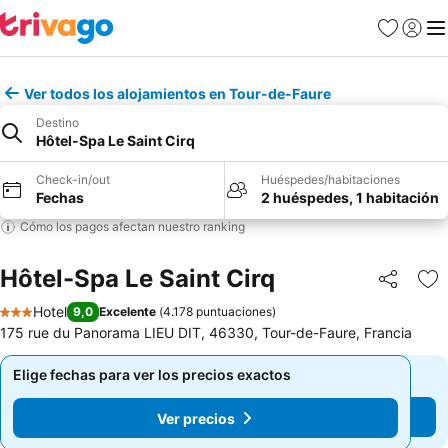
Favoritos
Iniciar 
Me
Ver todos los alojamientos en Tour-de-Faure
Destino
Hôtel-Spa Le Saint Cirq
Check-in/out
Huéspedes/habitaciones
Fechas
2 huéspedes, 1 habitación
Cómo los pagos afectan nuestro ranking
Hôtel-Spa Le Saint Cirq
Compartir
Ag
Hotel
9,0
Excelente
(
4.178 puntuaciones
)
3 Estrellas
175 rue du Panorama LIEU DIT, 46330, Tour-de-Faure, Francia
Elige fechas para ver los precios exactos
Elige fechas para ver los precios exactos
Ver precios
Ver precios