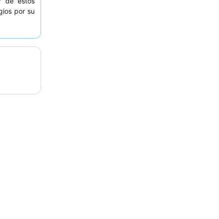
r de estos
ios por su
creando un
 hotel es
o limitado
ar práctico
rnas. Para
a los oídos
naderías y
 opciones