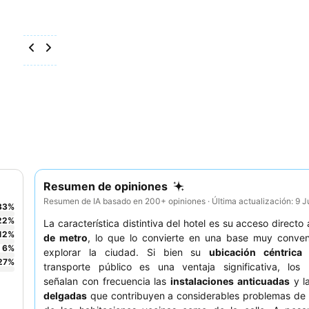
Resumen de opiniones
Resumen de IA basado en 200+ opiniones · Última actualización: 9 
33
%
22
%
La característica distintiva del hotel es su acceso directo 
12
%
de metro
, lo que lo convierte en una base muy conven
6
%
explorar la ciudad. Si bien su
ubicación céntrica
c
27
%
transporte público es una ventaja significativa, los
señalan con frecuencia las
instalaciones anticuadas
y l
delgadas
que contribuyen a considerables problemas de 