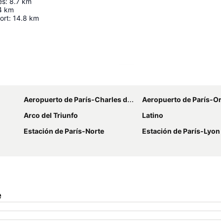
es
:
8.7
km
4
km
ort
:
14.8
km
Ampliar mapa
Aeropuerto de París-Charles de Gaulle
Aeropuerto de París-Or
Arco del Triunfo
Latino
Estación de París-Norte
Estación de París-Lyon
e