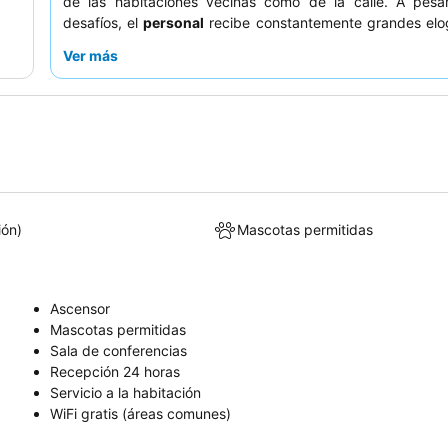
de las habitaciones vecinas como de la calle. A pesa
desafíos, el
personal
recibe constantemente grandes elog
excepcional amabilidad y disposición para ayudar, 
Ver más
ambiente acogedor que muchos aprecian. Este
particularmente adecuado para
viajeros con presupuest
y
turistas
que priorizan el fácil acceso al metro y un lug
para alojarse por encima de las comodidades mode
mejorar su experiencia, es aconsejable llevar tapones par
si es sensible al ruido, y explorar las numerosas pa
restaurantes locales cercanos para disfrutar de
gastronómicas más satisfactorias.
ión)
Mascotas permitidas
Ascensor
Mascotas permitidas
Sala de conferencias
Recepción 24 horas
Servicio a la habitación
WiFi gratis (áreas comunes)