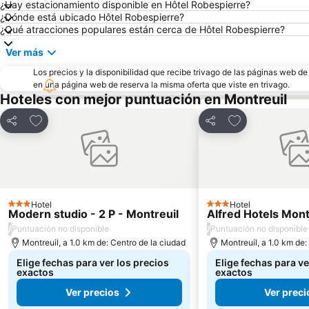
¿Hay estacionamiento disponible en Hôtel Robespierre?
¿Dónde está ubicado Hôtel Robespierre?
¿Qué atracciones populares están cerca de Hôtel Robespierre?
Ver más
Los precios y la disponibilidad que recibe trivago de las páginas web d
en una página web de reserva la misma oferta que viste en trivago.
Hoteles con mejor puntuación en Montreuil
Agregar a favoritos
Agregar a favor
Compartir
Compartir
Hotel
Hotel
3 Estrellas
3 Estrellas
Modern studio - 2 P - Montreuil
Alfred Hotels Mont
/
/
Puntuación no disponible
Puntuación no disponible
Montreuil, a 1.0 km de: Centro de la ciudad
Montreuil, a 1.0 km de:
Elige fechas para ver los precios
Elige fechas para ve
exactos
exactos
Ver precios
Ver preci