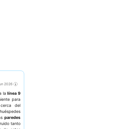
Jun 2026
a la
línea 9
iente para
erca del
 huéspedes
as
paredes
ruido tanto