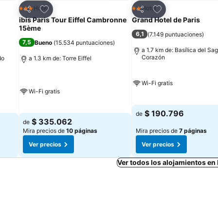
Agregar a favoritos
Agregar a favorit
Hotel
Hotel
3 Estrellas
2 Estrellas
Compartir
Compartir
ibis Paris Tour Eiffel Cambronne
Grand Hotel de Paris
15ème
6,1
(
7.149 puntuaciones
)
7,5
Bueno
(
15.534 puntuaciones
)
a 1.7 km de: Basílica del Sa
Corazón
do
a 1.3 km de: Torre Eiffel
Wi-Fi gratis
Wi-Fi gratis
$ 190.796
de
$ 335.062
de
Mira precios de
10 páginas
Mira precios de
7 páginas
Ver precios
Ver precios
Ver todos los alojamientos en