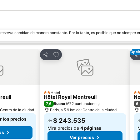
e reserva cambian de manera constante. Por lo tanto, es posible que no siempre 
Opci
itos
Agregar a favoritos
Compartir
Com
Hotel
2 Estrellas
4 E
reuil
Hôtel Royal Montreuil
No
7,6
6,
Bueno
(
672 puntuaciones
)
 Centro de la ciudad
París, a 5.9 km de: Centro de la ciudad
r los precios
$ 243.535
de
d
Mira precios de
4 páginas
M
os
Ver precios