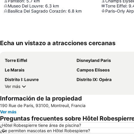
Panteón
:
5.7
km
Champs Élysé
Museo Del Louvre
:
6.3
km
Torre Eiffel
:
9.
Basílica Del Sagrado Corazón
:
6.8
km
Paris–Orly Airp
Echa un vistazo a atracciones cercanas
Torre Eiffel
Disneyland Paris
Le Marais
Campos Elíseos
Distrito I: Louvre
Distrito IX: Opéra
Ver más
Información de la propiedad
190 Rue de Paris, 93100, Montreuil, Francia
Ver más
Preguntas frecuentes sobre Hôtel Robespierr
¿Hôtel Robespierre tiene área de piscina?
¿Se permiten mascotas en Hôtel Robespierre?