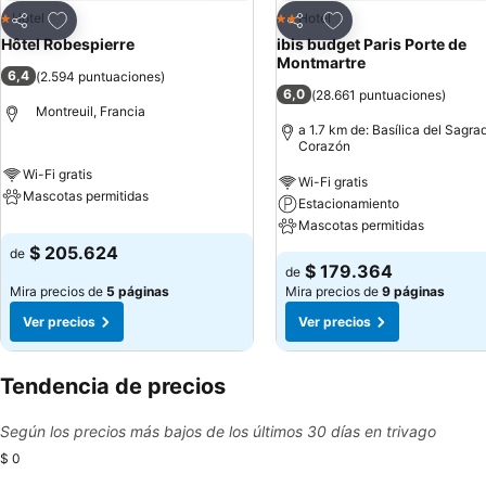
Agregar a favoritos
Agregar a favoritos
Hotel
Hotel
1 Estrellas
2 Estrellas
Compartir
Compartir
Hôtel Robespierre
ibis budget Paris Porte de
Montmartre
6,4
(
2.594 puntuaciones
)
6,0
(
28.661 puntuaciones
)
Montreuil, Francia
a 1.7 km de: Basílica del Sagra
Corazón
Wi-Fi gratis
Wi-Fi gratis
Mascotas permitidas
Estacionamiento
Mascotas permitidas
$ 205.624
de
$ 179.364
de
Mira precios de
5 páginas
Mira precios de
9 páginas
Ver precios
Ver precios
Tendencia de precios
Según los precios más bajos de los últimos 30 días en trivago
$ 0