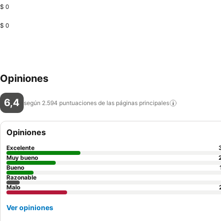
$ 0
$ 0
Opiniones
6,4
según 2.594 puntuaciones de las páginas
principales
Opiniones
Excelente
Muy bueno
Bueno
Razonable
Malo
Ver opiniones