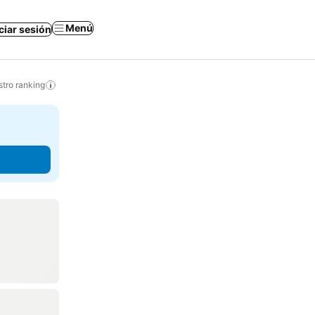
Menú
iciar sesión
tro ranking