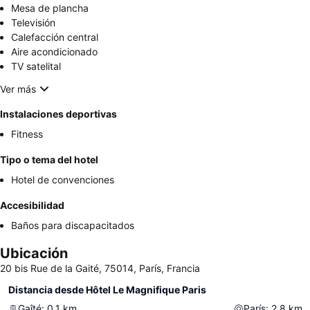
Mesa de plancha
Televisión
Calefacción central
Aire acondicionado
TV satelital
Ver más
Instalaciones deportivas
Fitness
Tipo o tema del hotel
Hotel de convenciones
Accesibilidad
Baños para discapacitados
Ubicación
20 bis Rue de la Gaité, 75014, París, Francia
Distancia desde Hôtel Le Magnifique Paris
Gaîté
:
0.1
km
París
:
2.8
km