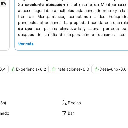
8
%
Su
excelente ubicación
en el distrito de Montparnasse
acceso inigualable a múltiples estaciones de metro y a la 
tren de Montparnasse, conectando a los huéspede
principales atracciones. La propiedad cuenta con una rel
de spa
con piscina climatizada y sauna, perfecta para
después de un día de exploración o reuniones. Los
elogian constantemente al
personal, que es amable y ser
Ver más
desayuno buffet
, que es de alta calidad y variado,
opciones sin gluten. Para una estancia más tranquila, lo
deben solicitar una habitación con vistas al jardín.
8,4
Experiencia
•
8,2
Instalaciones
•
8,0
Desayuno
•
8,0
ión)
Piscina
onado
Bar