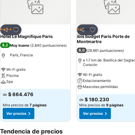
Agregar a favoritos
Agregar a favoritos
Hotel
Hotel
4 Estrellas
2 Estrellas
Compartir
Compartir
Hôtel Le Magnifique Paris
ibis budget Paris Porte de
Montmartre
8,2
Muy bueno
(
3.840 puntuaciones
)
6,0
(
28.661 puntuaciones
)
París, Francia
a 1.7 km de: Basílica del Sagra
Corazón
Wi-Fi gratis
Wi-Fi gratis
Piscina
Estacionamiento
Spa
Mascotas permitidas
$ 664.476
de
$ 180.230
de
Mira precios de
7 páginas
Mira precios de
9 páginas
Ver precios
Ver precios
Tendencia de precios