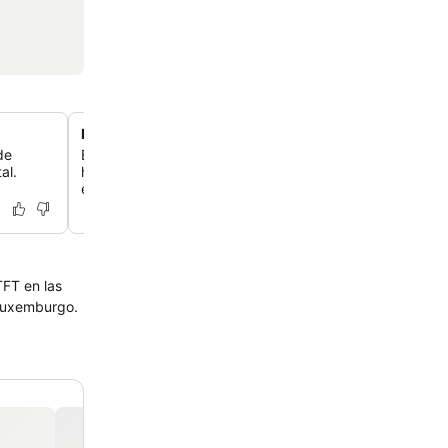
Diseño inspirado en el Art Déco
de
Experimenta un alojamiento con un bar/biblioteca mode
al.
habitaciones elegantes, que reflejan una estética Art Déc
en todo el hotel.
TFT en las
 Luxemburgo.