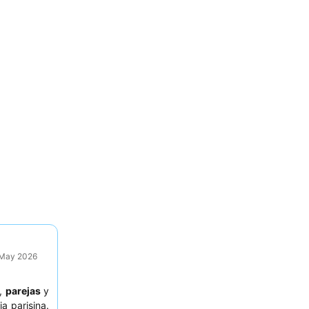
9 May 2026
,
parejas
y
a parisina.