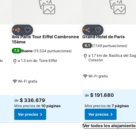
Agregar a favoritos
Agregar a favorit
Hotel
Hotel
3 Estrellas
2 Estrellas
Compartir
Compartir
ibis Paris Tour Eiffel Cambronne
Grand Hotel de Paris
15ème
6,1
(
7.149 puntuaciones
)
7,5
Bueno
(
15.534 puntuaciones
)
a 1.7 km de: Basílica del Sa
Corazón
do
a 1.3 km de: Torre Eiffel
Wi-Fi gratis
Wi-Fi gratis
$ 191.680
de
$ 336.679
de
Mira precios de
10 páginas
Mira precios de
7 páginas
Ver precios
Ver precios
Ver todos los alojamiento