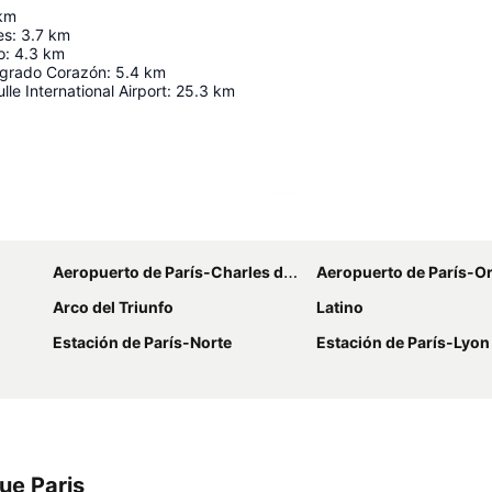
km
es
:
3.7
km
o
:
4.3
km
Sagrado Corazón
:
5.4
km
le International Airport
:
25.3
km
Ampliar mapa
Aeropuerto de París-Charles de Gaulle
Aeropuerto de París-Or
Arco del Triunfo
Latino
Estación de París-Norte
Estación de París-Lyon
ue Paris