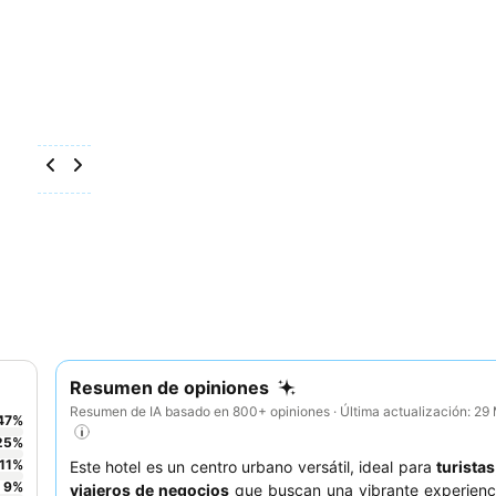
Resumen de opiniones
Resumen de IA basado en 800+ opiniones · Última actualización: 2
47
%
25
%
11
%
Este hotel es un centro urbano versátil, ideal para
turistas
9
%
viajeros de negocios
que buscan una vibrante experienci