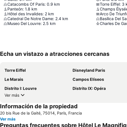
Catacombs Of Paris
:
0.9
km
Torre Eiffel
:
3
Panteón
:
1.8
km
Champs Élysé
Hôtel des Invalides
:
2
km
Arco De Triunf
Catedral De Notre Dame
:
2.4
km
Basílica Del 
Museo Del Louvre
:
2.5
km
Charles De Gaul
Echa un vistazo a atracciones cercanas
Torre Eiffel
Disneyland Paris
Le Marais
Campos Elíseos
Distrito I: Louvre
Distrito IX: Opéra
Ver más
Información de la propiedad
20 bis Rue de la Gaité, 75014, París, Francia
Ver más
Preguntas frecuentes sobre Hôtel Le Magnifiq