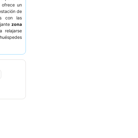
 ofrece un
estación de
s con las
ajante
zona
 relajarse
 huéspedes
vicial
, y el
 e incluye
s huéspedes