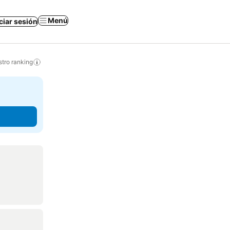
Menú
iciar sesión
tro ranking