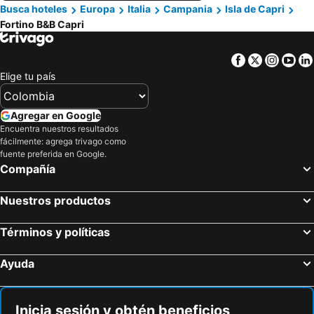
Busca hoteles
Europa
Italia
Campania
Isla de Capri
Fortino B&B Capri
Facebook
Twitter
Insta
Yo
Elige tu país
Agregar en Google
Encuentra nuestros resultados
fácilmente: agrega trivago como
fuente preferida en Google.
Compañía
Nuestros productos
Términos y políticas
Ayuda
Inicia sesión y obtén beneficios