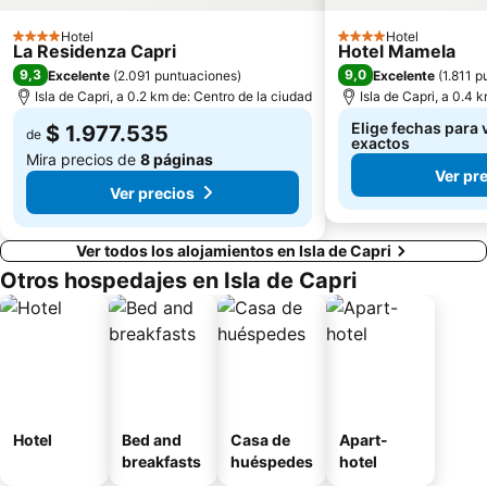
Hotel
Hotel
4 Estrellas
4 Estrellas
La Residenza Capri
Hotel Mamela
9,3
9,0
Excelente
(
2.091 puntuaciones
)
Excelente
(
1.811 
Isla de Capri, a 0.2 km de: Centro de la ciudad
Isla de Capri, a 0.4 
Elige fechas para 
$ 1.977.535
de
exactos
Mira precios de
8 páginas
Ver pr
Ver precios
Ver todos los alojamientos en Isla de Capri
Otros hospedajes en Isla de Capri
Hotel
Bed and
Casa de
Apart-
breakfasts
huéspedes
hotel