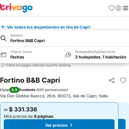
Favoritos
Iniciar 
Me
Ver todos los alojamientos en Isla de Capri
Destino
Fortino B&B Capri
Check-in/out
Huéspedes/habitaciones
Fechas
2 huéspedes, 1 habitación
Cómo los pagos afectan nuestro ranking
Fortino B&B Capri
Compartir
Ag
Hotel
8,9
Excelente
(
630 puntuaciones
)
Via Don Giobbe Ruocco, 26/b, 80073, Isla de Capri, Italia
$ 331.336
$ 331.336
de
de
Mira precios de
6 páginas
Mira precios de
6 páginas
Ver precios
Ver precios