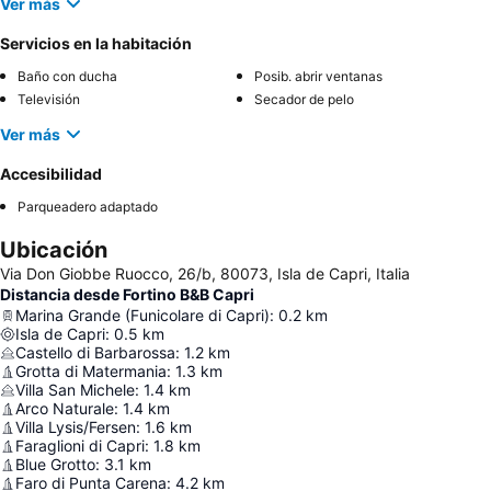
Ver más
Servicios en la habitación
Baño con ducha
Posib. abrir ventanas
Televisión
Secador de pelo
Ver más
Accesibilidad
Parqueadero adaptado
Ubicación
Via Don Giobbe Ruocco, 26/b, 80073, Isla de Capri, Italia
Distancia desde Fortino B&B Capri
Marina Grande (Funicolare di Capri)
:
0.2
km
Isla de Capri
:
0.5
km
Castello di Barbarossa
:
1.2
km
Grotta di Matermania
:
1.3
km
Villa San Michele
:
1.4
km
Arco Naturale
:
1.4
km
Villa Lysis/Fersen
:
1.6
km
Faraglioni di Capri
:
1.8
km
Blue Grotto
:
3.1
km
Faro di Punta Carena
:
4.2
km