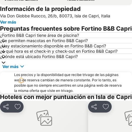
Información de la propiedad
Catedral de San Genaro
Centro Histórico de Positano
Via Don Giobbe Ruocco, 26/b, 80073, Isla de Capri, Italia
Plaza del Plebiscito
Catedral de Amalfi
Ver más
Museo Arqueológico Nacional
Bastione di Parsano i Antiche Mura
Preguntas frecuentes sobre Fortino B&B Capri
Puerto de Sorrento
de Fornillo
¿Fortino B&B Capri tiene área de piscina?
¿Se permiten mascotas en Fortino B&B Capri?
Mostra d'Oltremare
Costiera Amalfitana
¿Hay estacionamiento disponible en Fortino B&B Capri?
Nápoles Subterránea
Puerto de Nápoles
¿A qué hora es el check-in y check-out en Fortino B&B Capri?
¿Dónde está ubicado Fortino B&B Capri?
Vomero
Baia delle Sirene
Ver más
La Ruta de los Dioses
Fiordo de Furore
Los precios y la disponibilidad que recibe trivago de las páginas
Via Chiaia
web de reserva cambian de manera constante. Por lo tanto, es
posible que no siempre encuentres en una página web de reserva
la misma oferta que viste en trivago.
Hoteles con mejor puntuación en Isla de Capri
Compartir
Agregar a favoritos
Compartir
Agregar a f