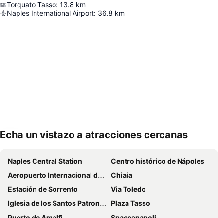
Torquato Tasso
:
13.8
km
Naples International Airport
:
36.8
km
Echa un vistazo a atracciones cercanas
Ampliar mapa
Naples Central Station
Centro histórico de Nápoles
Aeropuerto Internacional de Nápoles - Capodichino
Chiaia
Estación de Sorrento
Via Toledo
Iglesia de los Santos Patrones Roque y Sebastián
Plaza Tasso
Puerto de Amalfi
Spaccanapoli