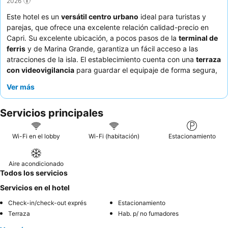
2026
Este hotel es un
versátil centro urbano
ideal para turistas y
parejas, que ofrece una excelente relación calidad-precio en
Capri. Su excelente ubicación, a pocos pasos de la
terminal de
ferris
y de Marina Grande, garantiza un fácil acceso a las
atracciones de la isla. El establecimiento cuenta con una
terraza
con videovigilancia
para guardar el equipaje de forma segura,
un servicio muy valorado por los viajeros. Los huéspedes
Ver más
elogian constantemente la
excepcional hospitalidad
del
personal y la experiencia de desayuno externo, calificada de
Servicios principales
"buena" a "excelente". Para una estancia realmente cómoda,
considere utilizar la práctica
lavadora
para visitas más largas.
Wi-Fi en el lobby
Wi-Fi (habitación)
Estacionamiento
Aire acondicionado
Todos los servicios
Servicios en el hotel
Check-in/check-out exprés
Estacionamiento
Terraza
Hab. p/ no fumadores