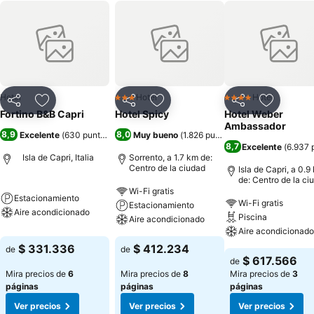
Hotel
Hotel
Hotel
3 Estrellas
4 Estrellas
Compartir
Agregar a favoritos
Compartir
Agregar a favoritos
Compartir
Agregar 
Fortino B&B Capri
Hotel Spicy
Hotel Weber
Ambassador
8,9
8,0
Excelente
(
630 puntuaciones
Muy bueno
)
(
1.826 puntuaciones
)
8,7
Excelente
(
6.937 
Isla de Capri, Italia
Sorrento, a 1.7 km de:
Centro de la ciudad
Isla de Capri, a 0.9
de: Centro de la ci
Wi-Fi gratis
Estacionamiento
Wi-Fi gratis
Estacionamiento
Aire acondicionado
Piscina
Aire acondicionado
Aire acondicionado
$ 331.336
$ 412.234
de
de
$ 617.566
de
Mira precios de
6
Mira precios de
8
Mira precios de
3
páginas
páginas
páginas
Ver precios
Ver precios
Ver precios