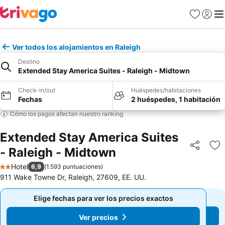
Favoritos
Iniciar 
Me
Ver todos los alojamientos en Raleigh
Destino
Extended Stay America Suites - Raleigh - Midtown
Check-in/out
Huéspedes/habitaciones
Fechas
2 huéspedes, 1 habitación
Cómo los pagos afectan nuestro ranking
Extended Stay America Suites
- Raleigh - Midtown
Compartir
Ag
Hotel
6,9
(
1.593 puntuaciones
)
2 Estrellas
911 Wake Towne Dr, Raleigh, 27609, EE. UU.
Elige fechas para ver los precios exactos
Elige fechas para ver los precios exactos
Ver precios
Ver precios