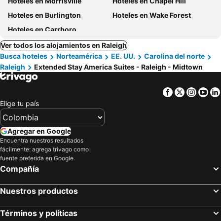
Hoteles en Morrisville
Hoteles en Chapel Hill
Hoteles en Burlington
Hoteles en Wake Forest
Hoteles en Carrboro
Ver todos los alojamientos en Raleigh
Busca hoteles
Norteamérica
EE. UU.
Carolina del norte
Raleigh
Extended Stay America Suites - Raleigh - Midtown
Facebook
Twitter
Insta
Yo
Elige tu país
Agregar en Google
Encuentra nuestros resultados
fácilmente: agrega trivago como
fuente preferida en Google.
Compañía
Nuestros productos
Términos y políticas