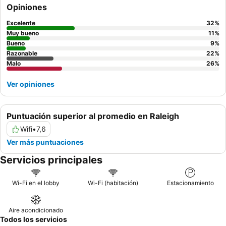
autosuficiente, los huéspedes deben confirmar la disponibilidad
Opiniones
de utensilios de cocina a su llegada.
Excelente
32
%
Muy bueno
11
%
Bueno
9
%
Razonable
22
%
Malo
26
%
Ver opiniones
Puntuación superior al promedio en Raleigh
Wifi
•
7,6
Ver más puntuaciones
Servicios principales
Wi-Fi en el lobby
Wi-Fi (habitación)
Estacionamiento
Aire acondicionado
Todos los servicios