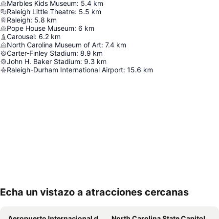
Marbles Kids Museum
:
5.4
km
Raleigh Little Theatre
:
5.5
km
Raleigh
:
5.8
km
Pope House Museum
:
6
km
Carousel
:
6.2
km
North Carolina Museum of Art
:
7.4
km
Carter-Finley Stadium
:
8.9
km
John H. Baker Stadium
:
9.3
km
Raleigh-Durham International Airport
:
15.6
km
Echa un vistazo a atracciones cercanas
Ampliar mapa
Aeropuerto Internacional de Raleigh Durham
North Carolina State Capitol