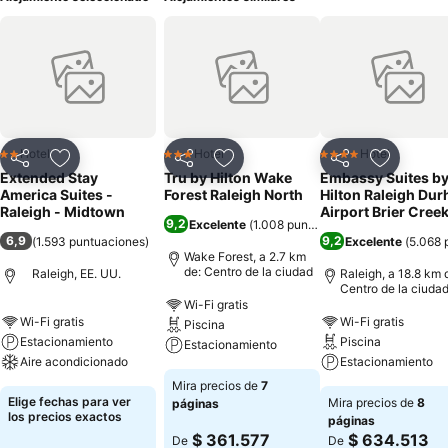
Hotel
Hotel
Hotel
2 Estrellas
3 Estrellas
4 Estrellas
Compartir
Agregar a favoritos
Compartir
Agregar a favoritos
Compartir
Agregar 
Extended Stay
Tru by Hilton Wake
Embassy Suites b
America Suites -
Forest Raleigh North
Hilton Raleigh Du
Raleigh - Midtown
Airport Brier Cree
9,2
Excelente
(
1.008 puntuaciones
)
6,9
9,2
(
1.593 puntuaciones
)
Excelente
(
5.068 
Wake Forest, a 2.7 km
de: Centro de la ciudad
Raleigh, EE. UU.
Raleigh, a 18.8 km 
Centro de la ciuda
Wi-Fi gratis
Wi-Fi gratis
Wi-Fi gratis
Piscina
Estacionamiento
Piscina
Estacionamiento
Aire acondicionado
Estacionamiento
Mira precios de
7
Elige fechas para ver
Mira precios de
8
páginas
los precios exactos
páginas
$ 361.577
$ 634.513
De
De