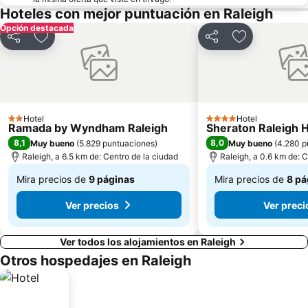
Hoteles con mejor puntuación en Raleigh
Opción destacada
Compartir
Agregar a favoritos
Compartir
Agregar a fav
Hotel
Hotel
2 Estrellas
4 Estrellas
Ramada by Wyndham Raleigh
Sheraton Raleigh H
8,1
8,0
Muy bueno
(
5.829 puntuaciones
)
Muy bueno
(
4.280 p
Raleigh, a 6.5 km de: Centro de la ciudad
Raleigh, a 0.6 km de: C
Mira precios de
9 páginas
Mira precios de
8 pá
De
De
Ver precios
Ver preci
$ 314.499
$ 633.198
Ver todos los alojamientos en Raleigh
Otros hospedajes en Raleigh