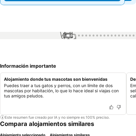
1 / 30
Información importante
Alojamiento donde tus mascotas son bienvenidas
De
Puedes traer a tus gatos y perros, con un límite de dos
Em
mascotas por habitación, lo que lo hace ideal si viajas con
se
tus amigos peludos.
cal
Este resumen fue creado por IA y no siempre es 100% preciso.
Compara alojamientos similares
Alojamiento seleccionado
Alojamientos similares