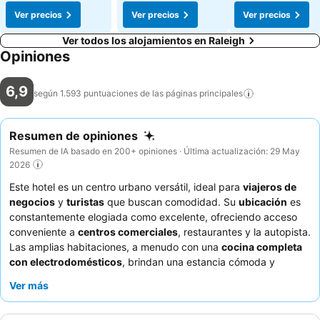
Ver precios
Ver precios
Ver precios
Ver todos los alojamientos en Raleigh
Opiniones
6,9
según 1.593 puntuaciones de las páginas
principales
Resumen de opiniones
Resumen de IA basado en 200+ opiniones · Última actualización: 29 May
2026
Este hotel es un centro urbano versátil, ideal para
viajeros de
negocios
y
turistas
que buscan comodidad. Su
ubicación
es
constantemente elogiada como excelente, ofreciendo acceso
conveniente a
centros comerciales
, restaurantes y la autopista.
Las amplias habitaciones, a menudo con una
cocina completa
con electrodomésticos
, brindan una estancia cómoda y
práctica. Los huéspedes destacan constantemente la actitud
Ver más
servicial y amable del personal, aunque se señala que las
opciones de desayuno son mínimas. Para una estancia más