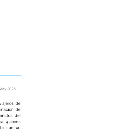
9 May 2026
iajeros de
binación de
inutos del
ara quienes
nta con un