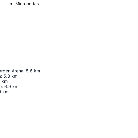
Microondas
rden Arena
:
5.6
km
a
:
5.8
km
5
km
p
:
6.9
km
9
km
m
Ampliar mapa