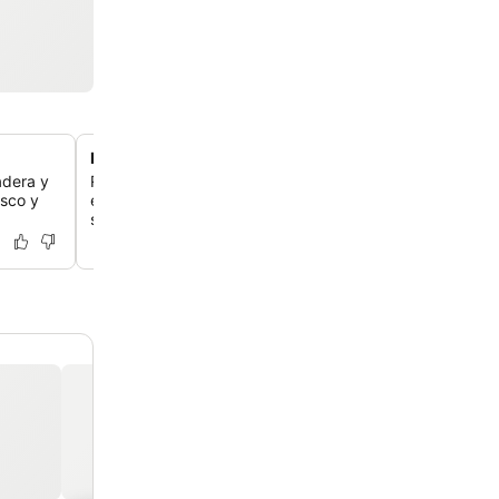
Piscina exterior climatizada
adera y
Relájate en la piscina climatizada abierta todo el año, u
esco y
escape del calor de Nevada con muchas zonas de asien
sombra para descansar.