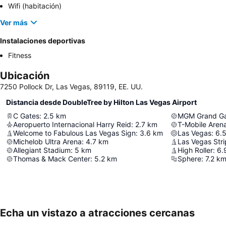
Wifi (habitación)
Ver más
Instalaciones deportivas
Fitness
Ubicación
7250 Pollock Dr, Las Vegas, 89119, EE. UU.
Distancia desde DoubleTree by Hilton Las Vegas Airport
C Gates
:
2.5
km
MGM Grand Ga
Aeropuerto Internacional Harry Reid
:
2.7
km
T-Mobile Aren
Welcome to Fabulous Las Vegas Sign
:
3.6
km
Las Vegas
:
6.
Michelob Ultra Arena
:
4.7
km
Las Vegas Stri
Allegiant Stadium
:
5
km
High Roller
:
6.
Thomas & Mack Center
:
5.2
km
Sphere
:
7.2
k
Echa un vistazo a atracciones cercanas