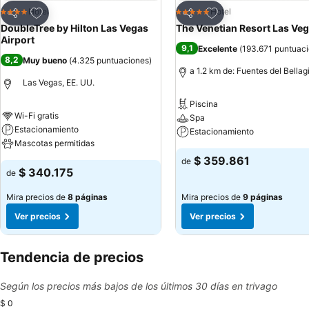
Agregar a favoritos
Agregar a favoritos
Hotel
Hotel
4 Estrellas
5 Estrellas
Compartir
Compartir
DoubleTree by Hilton Las Vegas
The Venetian Resort Las Ve
Airport
9,1
Excelente
(
193.671 puntuac
8,2
Muy bueno
(
4.325 puntuaciones
)
a 1.2 km de: Fuentes del Bellag
Las Vegas, EE. UU.
Piscina
Wi-Fi gratis
Spa
Estacionamiento
Estacionamiento
Mascotas permitidas
$ 359.861
de
$ 340.175
de
Mira precios de
8 páginas
Mira precios de
9 páginas
Ver precios
Ver precios
Tendencia de precios
Según los precios más bajos de los últimos 30 días en trivago
$ 0