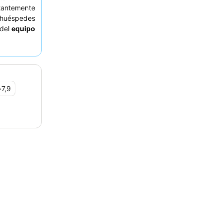
antemente
s huéspedes
 del
equipo
. Para una
s solicitar
•
7,9