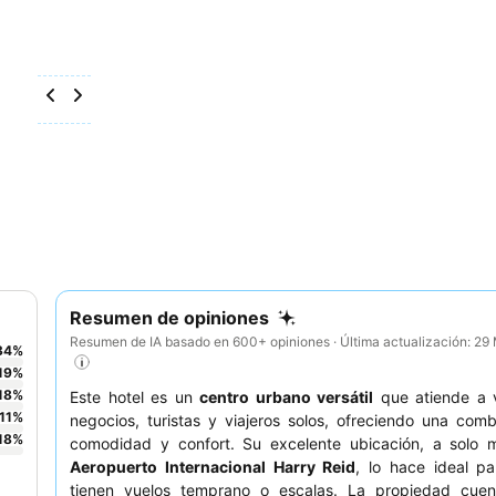
Resumen de opiniones
Resumen de IA basado en 600+ opiniones · Última actualización: 2
34
%
19
%
18
%
Este hotel es un
centro urbano versátil
que atiende a v
11
%
negocios, turistas y viajeros solos, ofreciendo una com
18
%
comodidad y confort. Su excelente ubicación, a solo m
Aeropuerto Internacional Harry Reid
, lo hace ideal p
tienen vuelos temprano o escalas. La propiedad cue