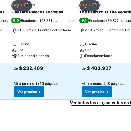
Agregar a favoritos
Agregar a favorit
Hotel
Hotel
5 Estrellas
5 Estrellas
Compartir
Compartir
gas
Caesars Palace Las Vegas
The Palazzo at The Veneti
8,5
9,1
iones
)
Excelente
(
198.231 puntuaciones
)
Excelente
(
39.877 puntua
io
a 0.8 km de: Fuentes del Bellagio
a 1.4 km de: Fuentes del Bel
Piscina
Piscina
Spa
Spa
Aire acondicionado
Estacionamiento
$ 232.469
$ 403.907
de
de
Mira precios de
10 páginas
Mira precios de
8 páginas
Ver precios
Ver precios
Ver todos los alojamientos en