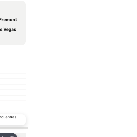
 Fremont
as Vegas
encuentres