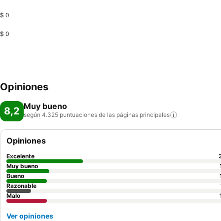
$ 0
$ 0
Opiniones
Muy bueno
8,2
según 4.325 puntuaciones de las páginas
principales
Opiniones
Excelente
Muy bueno
Bueno
Razonable
Malo
Ver opiniones