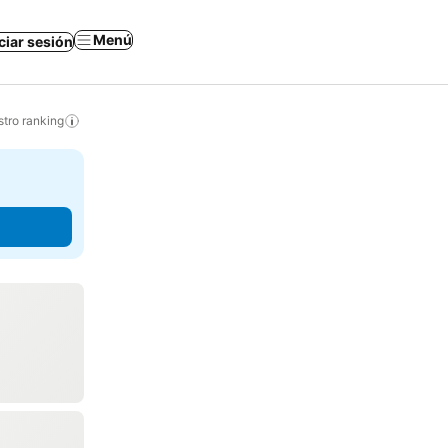
Menú
iciar sesión
tro ranking