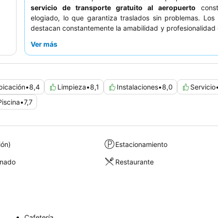
servicio de transporte gratuito al aeropuerto
const
elogiado, lo que garantiza traslados sin problemas. Lo
destacan constantemente la amabilidad y profesionalidad
de recepción
y el delicioso y variado
desayuno bufé
Ver más
experiencia más tranquila, se recomienda a los huéspede
una habitación que no dé a la carretera principal.
bicación
•
8,4
Limpieza
•
8,1
Instalaciones
•
8,0
Servicio
Piscina
•
7,7
ión)
Estacionamiento
onado
Restaurante
Cafetería