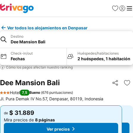
Favoritos
Iniciar 
Me
Ver todos los alojamientos en Denpasar
Destino
Dee Mansion Bali
Check-in/out
Huéspedes/habitaciones
Fechas
2 huéspedes, 1 habitación
Cómo los pagos afectan nuestro ranking
Dee Mansion Bali
Compartir
Ag
Hotel
7,5
Bueno
(
676 puntuaciones
)
3 Estrellas
Jl. Pura Demak IV No.57, Denpasar, 80119, Indonesia
$ 31.889
$ 31.889
de
de
Mira precios de
8 páginas
Mira precios de
8 páginas
Ver precios
Ver precios