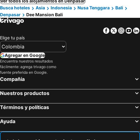
Ver todos los alojamientos en Denpasar
Busca hoteles
Asia
Indonesia
Nusa Tenggara
Bali
Denpasar
Dee Mansion Bali
Facebook
Twitter
Insta
Yo
Elige tu país
Agregar en Google
Encuentra nuestros resultados
fácilmente: agrega trivago como
fuente preferida en Google.
Compañía
Nuestros productos
Términos y políticas
Ayuda