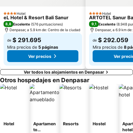
Hotel
Hotel
4 Estrellas
4 Estrellas
eL Hotel & Resort Bali Sanur
ARTOTEL Sanur Ba
8,8
9,1
Excelente
(
576 puntuaciones
)
Excelente
(
8.948 pu
Denpasar, a 5.9 km de: Centro de la ciudad
Denpasar, a 6.9 km de:
$ 291.695
$ 292.059
de
de
Mira precios de
5 páginas
Mira precios de
8 pá
Ver precios
Ver preci
Ver todos los alojamientos en Denpasar
Otros hospedajes en Denpasar
Hotel
Apartamen
Resorts
Hostel
Apar
to
hotel