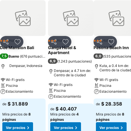
Hotel
Hotel
Hotel
3 Estrellas
3 Estrellas
3 Estrellas
Compartir
Agregar a favoritos
Compartir
Agregar a favoritos
Compartir
Agregar 
Dee Mansion Bali
Ganga Hotel &
Pesona Beach Inn
Apartment
7,5
6,0
Bueno
(
676 puntuaciones
)
(
535 puntuacion
6,9
(
1.243 puntuaciones
)
Denpasar, Indonesia
Kuta, a 0.4 km de:
Centro de la ciuda
Denpasar, a 4.7 km de:
Centro de la ciudad
Wi-Fi gratis
Wi-Fi gratis
Wi-Fi gratis
Piscina
Piscina
Piscina
Estacionamiento
Estacionamiento
Estacionamiento
$ 31.889
$ 28.358
de
de
$ 40.407
de
Mira precios de
8
Mira precios de
4
Mira precios de
8
páginas
páginas
páginas
Ver precios
Ver precios
Ver precios