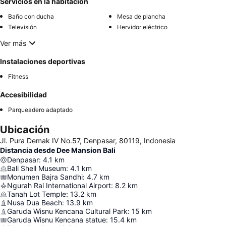
Servicios en la habitación
Baño con ducha
Mesa de plancha
Televisión
Hervidor eléctrico
Ver más
Instalaciones deportivas
Fitness
Accesibilidad
Parqueadero adaptado
Ubicación
Jl. Pura Demak IV No.57, Denpasar, 80119, Indonesia
Distancia desde Dee Mansion Bali
Denpasar
:
4.1
km
Bali Shell Museum
:
4.1
km
Monumen Bajra Sandhi
:
4.7
km
Ngurah Rai International Airport
:
8.2
km
Tanah Lot Temple
:
13.2
km
Nusa Dua Beach
:
13.9
km
Garuda Wisnu Kencana Cultural Park
:
15
km
Garuda Wisnu Kencana statue
:
15.4
km