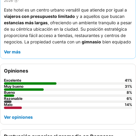
2026
Este hotel es un centro urbano versátil que atiende por igual a
viajeros con presupuesto limitado
y a aquellos que buscan
estancias más largas
, ofreciendo un ambiente tranquilo a pesar
de su céntrica ubicación en la ciudad. Su posición estratégica
proporciona fácil acceso a tiendas, restaurantes y centros de
negocios. La propiedad cuenta con un
gimnasio
bien equipado
y una piscina limpia, además de habitaciones con prácticas
Ver más
cocinas pequeñas
. Los huéspedes elogian constantemente al
personal del hotel
por su excepcional amabilidad y las
deliciosas y asequibles opciones de comida, incluyendo
comida
Opiniones
halal
disponible. Para una experiencia verdaderamente
cómoda, considere solicitar una habitación con aire
Excelente
41
%
acondicionado eficiente y mobiliario moderno.
Muy bueno
31
%
Bueno
8
%
Razonable
6
%
Malo
14
%
Ver opiniones