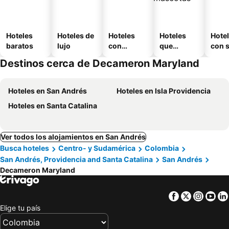
Hoteles
Hoteles de
Hoteles
Hoteles
Hote
baratos
lujo
con
que
con 
piscina
aceptan
Destinos cerca de Decameron Maryland
mascotas
Hoteles en San Andrés
Hoteles en Isla Providencia
Hoteles en Santa Catalina
Ver todos los alojamientos en San Andrés
Busca hoteles
Centro- y Sudamérica
Colombia
San Andrés, Providencia and Santa Catalina
San Andrés
Decameron Maryland
Facebook
Twitter
Insta
Yo
Elige tu país