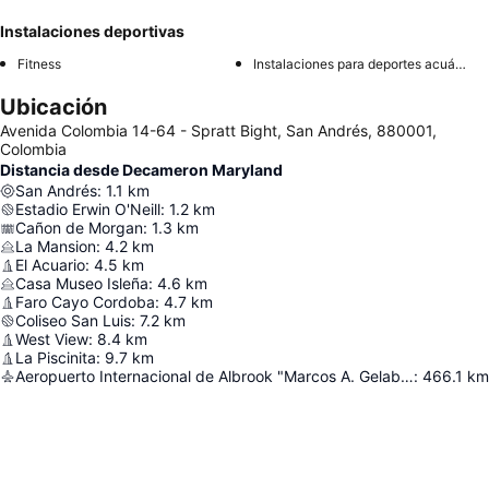
Instalaciones deportivas
Fitness
Instalaciones para deportes acuáticos
Ubicación
Avenida Colombia 14-64 - Spratt Bight, San Andrés, 880001,
Colombia
Distancia desde Decameron Maryland
San Andrés
:
1.1
km
Estadio Erwin O'Neill
:
1.2
km
Cañon de Morgan
:
1.3
km
La Mansion
:
4.2
km
El Acuario
:
4.5
km
Casa Museo Isleña
:
4.6
km
Faro Cayo Cordoba
:
4.7
km
Coliseo San Luis
:
7.2
km
West View
:
8.4
km
La Piscinita
:
9.7
km
Aeropuerto Internacional de Albrook "Marcos A. Gelabert"
:
466.1
km