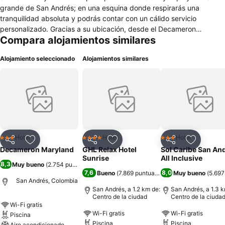
grande de San Andrés; en una esquina donde respirarás una
tranquilidad absoluta y podrás contar con un cálido servicio
personalizado. Gracias a su ubicación, desde el Decameron
Compara alojamientos similares
Maryland puedes contemplar una espectacular vista hacia Johnny
Cay mientras relajas tu cuerpo en su mar contiguo ambientado con
Alojamiento seleccionado
Alojamientos similares
el bar de playa. A su alrededor también se encuentran otros hoteles
de la cadena donde podrás disfrutar y complementar tu experiencia
del plan Todo Incluido durante el día y la noche. Y a unos pocos
pasos tendrás la opción de conocer la principal zona comercial, así
como broncear tu cuerpo en la más hermosa playa de la isla, Spratt
Bight, donde en una larga serie de playas de arena blanca el agua
se aprecia de varios colores.
Hotel
Hotel
Hotel
3 Estrellas
4 Estrellas
3 Estrellas
Compartir
Agregar a favoritos
Compartir
Agregar a favoritos
Compartir
Agregar 
Decameron Maryland
GHL Relax Hotel
Sol Caribe San An
Sunrise
All Inclusive
8,3
Muy bueno
(
2.754 puntuaciones
)
7,6
8,0
Bueno
(
7.869 puntuaciones
)
Muy bueno
(
5.697
San Andrés, Colombia
San Andrés, a 1.2 km de:
San Andrés, a 1.3 k
Centro de la ciudad
Centro de la ciuda
Wi-Fi gratis
Wi-Fi gratis
Wi-Fi gratis
Piscina
Piscina
Piscina
Aire acondicionado