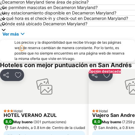
¿Decameron Maryland tiene área de piscina?
¿Se permiten mascotas en Decameron Maryland?
¿Hay estacionamiento disponible en Decameron Maryland?
¿A qué hora es el check-in y check-out en Decameron Maryland?
¿Dónde está ubicado Decameron Maryland?
Ver más
Los precios y la disponibilidad que recibe trivago de las páginas
web de reserva cambian de manera constante. Por lo tanto, es
posible que no siempre encuentres en una página web de reserva
la misma oferta que viste en trivago.
Hoteles con mejor puntuación en San Andrés
Opción destacada
Compartir
Agregar a favoritos
Compartir
Agregar a fa
Hotel
Hotel
3 Estrellas
2 Estrellas
HOTEL VERANO AZUL
Viajero San Andre
8,0
8,0
Muy bueno
(
301 puntuaciones
)
Muy bueno
(
7.259 
San Andrés, a 0.8 km de: Centro de la ciudad
San Andrés, a 0.8 km 