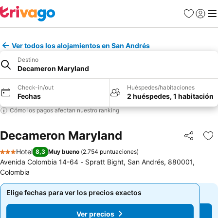
Favoritos
Iniciar 
Me
Ver todos los alojamientos en San Andrés
Destino
Decameron Maryland
Check-in/out
Huéspedes/habitaciones
Fechas
2 huéspedes, 1 habitación
Cómo los pagos afectan nuestro ranking
Decameron Maryland
Compartir
Ag
Hotel
8,3
Muy bueno
(
2.754 puntuaciones
)
3 Estrellas
Avenida Colombia 14-64 - Spratt Bight, San Andrés, 880001,
Colombia
Elige fechas para ver los precios exactos
Elige fechas para ver los precios exactos
Ver precios
Ver precios