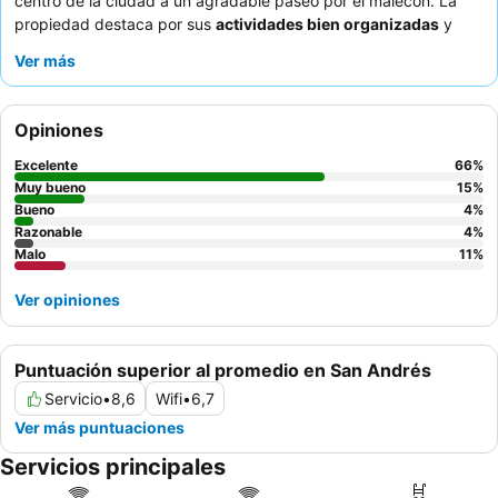
centro de la ciudad a un agradable paseo por el malecón. La
propiedad destaca por sus
actividades bien organizadas
y
animadas sesiones de karaoke, asegurando entretenimiento
Ver más
para todas las edades. Los huéspedes elogian constantemente
al
personal atento y amable
y la deliciosa y variada cocina del
restaurante buffet. Para una experiencia verdaderamente
Opiniones
serena, opte por una habitación en un piso superior para
disfrutar del relajante sonido del mar y, posiblemente, de vistas
Excelente
66
%
al mar.
Muy bueno
15
%
Bueno
4
%
Razonable
4
%
Malo
11
%
Ver opiniones
Puntuación superior al promedio en San Andrés
Servicio
•
8,6
Wifi
•
6,7
Ver más puntuaciones
Servicios principales