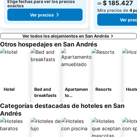
Elige fechas para ver los precios
$ 185.427
de
exactos
Mira precios de
4 p
Ver precios
Ver pre
Ver todos los alojamientos en San Andrés
Otros hospedajes en San Andrés
Hotel
Bed and
Apartamen
Resorts
Host
breakfasts
to
amueblad
Categorías destacadas de hoteles en San
o
Andrés