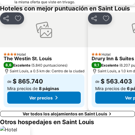
la misma oferta que viste en trivago.
Hoteles con mejor puntuación en Saint Louis
Compartir
Agregar a favoritos
Compartir
Agregar a fa
Hotel
Hotel
4 Estrellas
3 Estrellas
The Westin St. Louis
Drury Inn & Suites
8,6
9,1
Excelente
(
5.840 puntuaciones
)
Excelente
(
6.207 p
Saint Louis, a 0.5 km de: Centro de la ciudad
Saint Louis, a 1.0 km 
$ 865.740
$ 563.403
de
de
Mira precios de
8 páginas
Mira precios de
6 p
Ver precios
Ver 
Ver todos los alojamientos en Saint Louis
Otros hospedajes en Saint Louis