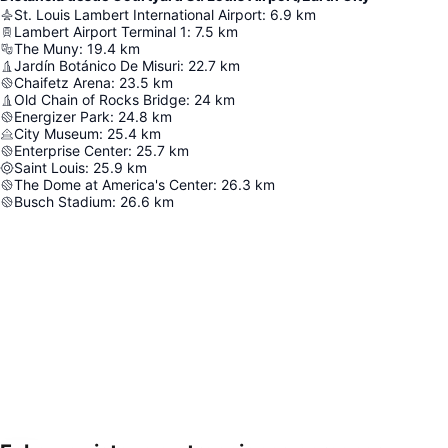
St. Louis Lambert International Airport
:
6.9
km
Lambert Airport Terminal 1
:
7.5
km
The Muny
:
19.4
km
Jardín Botánico De Misuri
:
22.7
km
Chaifetz Arena
:
23.5
km
Old Chain of Rocks Bridge
:
24
km
Energizer Park
:
24.8
km
City Museum
:
25.4
km
Enterprise Center
:
25.7
km
Saint Louis
:
25.9
km
The Dome at America's Center
:
26.3
km
Busch Stadium
:
26.6
km