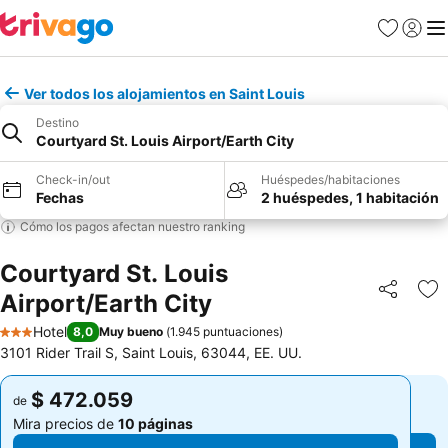
Favoritos
Iniciar 
Me
Ver todos los alojamientos en Saint Louis
Destino
Courtyard St. Louis Airport/Earth City
Check-in/out
Huéspedes/habitaciones
Fechas
2 huéspedes, 1 habitación
Cómo los pagos afectan nuestro ranking
Courtyard St. Louis
Airport/Earth City
Compartir
Ag
Hotel
8,0
Muy bueno
(
1.945 puntuaciones
)
3 Estrellas
3101 Rider Trail S, Saint Louis, 63044, EE. UU.
$ 472.059
$ 472.059
de
de
Mira precios de
10 páginas
Mira precios de
10 páginas