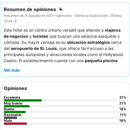
Resumen de opiniones
Resumen de IA basado en 500+ opiniones · Última actualización: 29 May
2026
Este hotel es un centro urbano versátil que atiende a
viajeros
de negocios
y
turistas
que buscan una estancia asequible y
cómoda. Su mayor ventaja es su
ubicación estratégica
cerca
del
aeropuerto de St. Louis
, que ofrece fácil acceso a las
principales autopistas y atracciones locales como el Hollywood
Casino. El establecimiento cuenta con una
pequeña piscina
cubierta
y un patio trasero pintoresco para relajarse. Los
Ver más
huéspedes elogian constantemente al
personal de recepción
por su amabilidad y eficiencia, y el desayuno recibe
comentarios positivos por su calidad. Para una experiencia más
Opiniones
tranquila, los huéspedes podrían considerar solicitar una
habitación lejos de la autopista.
Excelente
31
%
Muy bueno
21
%
Bueno
18
%
Razonable
11
%
Malo
19
%