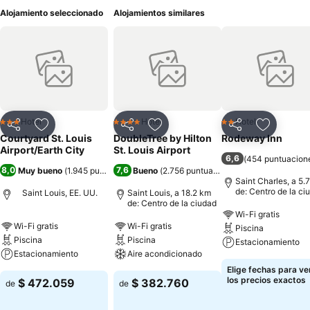
Alojamiento seleccionado
Alojamientos similares
Hotel
Hotel
Hotel
3 Estrellas
4 Estrellas
2 Estrellas
Compartir
Agregar a favoritos
Compartir
Agregar a favoritos
Compartir
Agregar 
Courtyard St. Louis
DoubleTree by Hilton
Rodeway Inn
Airport/Earth City
St. Louis Airport
6,6
(
454 puntuacion
8,0
7,6
Muy bueno
(
1.945 puntuaciones
Bueno
)
(
2.756 puntuaciones
)
Saint Charles, a 5.
de: Centro de la ci
Saint Louis, EE. UU.
Saint Louis, a 18.2 km
de: Centro de la ciudad
Wi-Fi gratis
Wi-Fi gratis
Wi-Fi gratis
Piscina
Piscina
Piscina
Estacionamiento
Estacionamiento
Aire acondicionado
Elige fechas para ve
los precios exactos
$ 472.059
$ 382.760
de
de