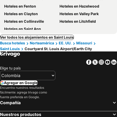
Hoteles en Fenton
Hoteles en Hazelwood
Hoteles en Clayton
Hoteles en Valley Park
Hoteles en Collinsville
Hoteles en Litchfield
Hoteles en Saint Ann
Ver todos los alojamientos en Saint Louis
Busca hoteles
Norteamérica
EE. UU.
Missouri
Saint Louis
Courtyard St. Louis Airport/Earth City
Facebook
Twitter
Insta
Yo
Elige tu país
Agregar en Google
Encuentra nuestros resultados
fácilmente: agrega trivago como
fuente preferida en Google.
Compañía
Nuestros productos