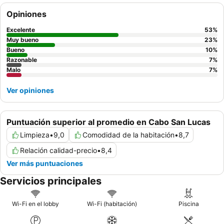
los huéspedes pueden preferir habitaciones que no den a las
Opiniones
zonas comunes.
Excelente
53
%
Muy bueno
23
%
Bueno
10
%
Razonable
7
%
Malo
7
%
Ver opiniones
Puntuación superior al promedio en Cabo San Lucas
Limpieza
•
9,0
Comodidad de la habitación
•
8,7
Relación calidad-precio
•
8,4
Ver más puntuaciones
Servicios principales
Wi-Fi en el lobby
Wi-Fi (habitación)
Piscina