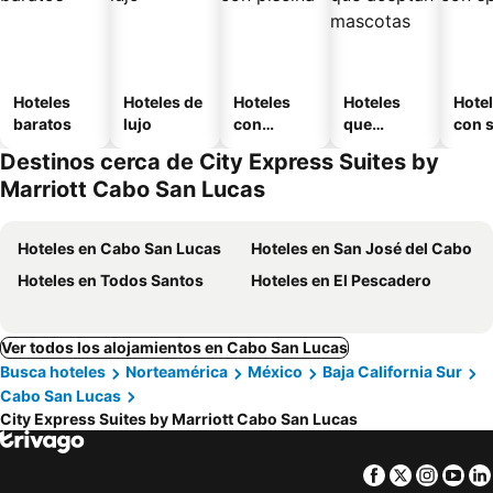
Hoteles
Hoteles de
Hoteles
Hoteles
Hote
baratos
lujo
con
que
con 
piscina
aceptan
Destinos cerca de City Express Suites by
mascotas
Marriott Cabo San Lucas
Hoteles en Cabo San Lucas
Hoteles en San José del Cabo
Hoteles en Todos Santos
Hoteles en El Pescadero
Ver todos los alojamientos en Cabo San Lucas
Busca hoteles
Norteamérica
México
Baja California Sur
Cabo San Lucas
City Express Suites by Marriott Cabo San Lucas
Facebook
Twitter
Insta
Yo