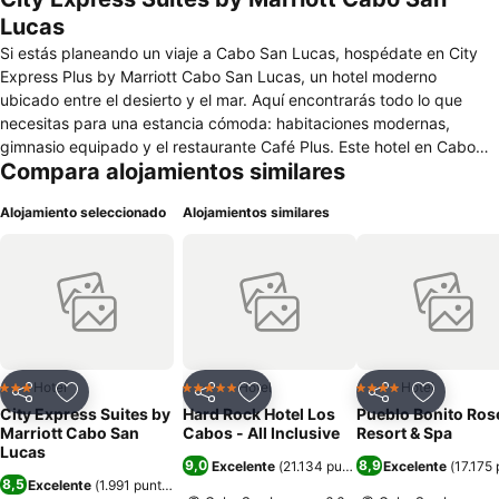
Lucas
Si estás planeando un viaje a Cabo San Lucas, hospédate en City
Express Plus by Marriott Cabo San Lucas, un hotel moderno
ubicado entre el desierto y el mar. Aquí encontrarás todo lo que
necesitas para una estancia cómoda: habitaciones modernas,
gimnasio equipado y el restaurante Café Plus. Este hotel en Cabo
Compara alojamientos similares
San Lucas cuenta con habitaciones tipo departamento con cocineta
equipada perfecta para estancias más largas o si viajas
Alojamiento seleccionado
Alojamientos similares
acompañado. Consulta en recepción el protocolo para agregar
huéspedes adicionales. En tu tiempo libre, explora los principales
atractivos turísticos de Cabo San Lucas, como La Marina, El Arco, el
Centro Histórico o la Playa El Médano, una de las más famosas de la
región. Estamos a solo 2.5 km de un campo de golf y a corta
distancia del Aeropuerto Internacional de San José del Cabo. En
City Express Plus by Marriott Cabo San Lucas te esperamos para
que disfrutes al máximo este paraíso.
Hotel
Hotel
Hotel
3 Estrellas
5 Estrellas
4 Estrellas
Compartir
Agregar a favoritos
Compartir
Agregar a favoritos
Compartir
Agregar 
City Express Suites by
Hard Rock Hotel Los
Pueblo Bonito Ros
Marriott Cabo San
Cabos - All Inclusive
Resort & Spa
Lucas
9,0
8,9
Excelente
(
21.134 puntuaciones
Excelente
)
(
17.175
8,5
Excelente
(
1.991 puntuaciones
)