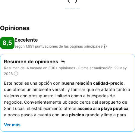
Opiniones
Excelente
8,5
según 1.991 puntuaciones de las páginas
principales
Resumen de opiniones
Resumen de IA basado en 300+ opiniones · Última actualización: 29 May
2026
Este hotel es una opción con
buena relación calidad-precio
,
que ofrece un ambiente versátil y familiar que se adapta tanto a
viajeros con presupuesto limitado como a huéspedes de
negocios. Convenientemente ubicado cerca del aeropuerto de
San Lucas, el establecimiento ofrece
acceso a la playa pública
a pocos pasos y cuenta con una
piscina
grande y limpia para
relajarse. Los huéspedes elogian constantemente al
personal
Ver más
atento y amable
y aprecian el desayuno de cortesía, a pesar de
sus limitadas opciones frías. Para una experiencia más tranquila,