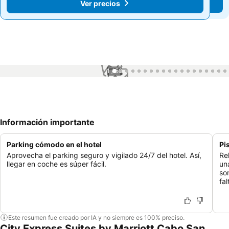
Ver precios
Ver precios
1 / 56
Información importante
Parking cómodo en el hotel
Pi
Aprovecha el parking seguro y vigilado 24/7 del hotel. Así,
Rel
llegar en coche es súper fácil.
un
so
fa
Este resumen fue creado por IA y no siempre es 100% preciso.
City Express Suites by Marriott Cabo San