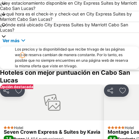
¿Hay estacionamiento disponible en City Express Suites by Marriott
Cabo San Lucas?
¿A qué hora es el check-in y check-out en City Express Suites by
Marriott Cabo San Lucas?
¿Dónde está ubicado City Express Suites by Marriott Cabo San
Lucas?
Ver más
Los precios y la disponibilidad que recibe trivago de las páginas
web de reserva cambian de manera constante. Por lo tanto, es
posible que no siempre encuentres en una página web de reserva
la misma oferta que viste en trivago.
Hoteles con mejor puntuación en Cabo San
Lucas
Opción destacada
Compartir
Agregar a favoritos
Compartir
Agrega
Hotel
Hotel
3 Estrellas
5 Estrellas
Seven Crown Express & Suites by Kavia
Montage Los
7,8
9,6
Bueno
(
4.404 puntuaciones
)
Excelente
(