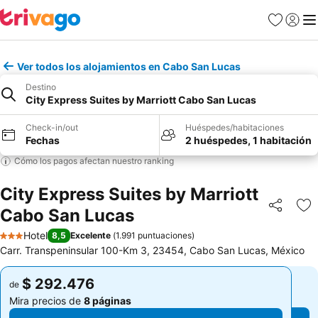
Favoritos
Iniciar 
Me
Ver todos los alojamientos en Cabo San Lucas
Destino
City Express Suites by Marriott Cabo San Lucas
Check-in/out
Huéspedes/habitaciones
Fechas
2 huéspedes, 1 habitación
Cómo los pagos afectan nuestro ranking
City Express Suites by Marriott
Cabo San Lucas
Compartir
Ag
Hotel
8,5
Excelente
(
1.991 puntuaciones
)
3 Estrellas
Carr. Transpeninsular 100-Km 3, 23454, Cabo San Lucas, México
$ 292.476
$ 292.476
de
de
Mira precios de
8 páginas
Mira precios de
8 páginas