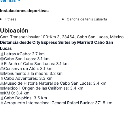
Ver más
Instalaciones deportivas
Fitness
Cancha de tenis cubierta
Ubicación
Carr. Transpeninsular 100-Km 3, 23454, Cabo San Lucas, México
Distancia desde City Express Suites by Marriott Cabo San
Lucas
Letras #Cabo
:
2.7
km
Cabo San Lucas
:
3.1
km
El Arch of Cabo San Lucas
:
3.1
km
Conserva de Atún
:
3.1
km
Monumento a la madre
:
3.2
km
Cabo Adventures
:
3.3
km
Museo de Historia Natural de Cabo San Lucas
:
3.4
km
Mexico 1 Origen de las Californias
:
3.4
km
KM 0
:
3.4
km
Cabo Dolphins
:
3.5
km
Aeropuerto Internacional General Rafael Buelna
:
371.8
km