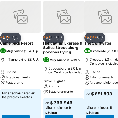
Hotel
Hotel
Hotel
4 Estrellas
3 Estrellas
5 Estrellas
Compartir
Agregar a favoritos
Compartir
Agregar a favoritos
Compartir
Agregar 
Camelback Resort
Holiday Inn Express &
The Swiftwater
Suites Stroudsburg-
8,2
8,8
Muy bueno
(
19.460 puntuaciones
)
Excelente
(
2.550 
poconos By Ihg
Tannersville, EE. UU.
Cresco, a 8.3 km d
8,2
Muy bueno
(
5.409 puntuaciones
)
Centro de la ciuda
Stroudsburg, a 2.0 km
Piscina
Piscina
de: Centro de la ciudad
Estacionamiento
Estacionamiento
Wi-Fi gratis
Restaurante
Aire acondicionado
Piscina
Estacionamiento
Elige fechas para ver
$ 651.898
de
los precios exactos
$ 366.946
de
Mira precios de
9
Mira precios de
5
páginas
páginas