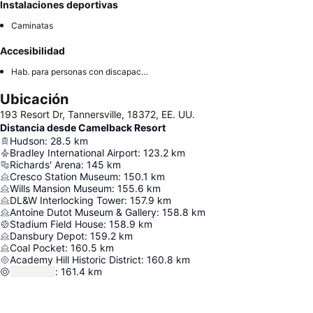
Instalaciones deportivas
Caminatas
Accesibilidad
Hab. para personas con discapacidad
Ubicación
193 Resort Dr, Tannersville, 18372, EE. UU.
Distancia desde Camelback Resort
Hudson
:
28.5
km
Bradley International Airport
:
123.2
km
Richards' Arena
:
145
km
Cresco Station Museum
:
150.1
km
Wills Mansion Museum
:
155.6
km
DL&W Interlocking Tower
:
157.9
km
Antoine Dutot Museum & Gallery
:
158.8
km
Stadium Field House
:
158.9
km
Dansbury Depot
:
159.2
km
Coal Pocket
:
160.5
km
Academy Hill Historic District
:
160.8
km
:
161.4
km