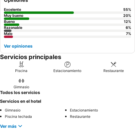
Opiniones
Para una experiencia más tranquila, considere reservar una
habitación más alejada de las atracciones principales para
Excelente
55
%
minimizar las distancias a pie a los servicios.
Muy bueno
20
%
Bueno
12
%
Razonable
6
%
Malo
7
%
Ver opiniones
Servicios principales
Piscina
Estacionamiento
Restaurante
Gimnasio
Todos los servicios
Servicios en el hotel
Gimnasio
Estacionamiento
Piscina techada
Restaurante
Ver más