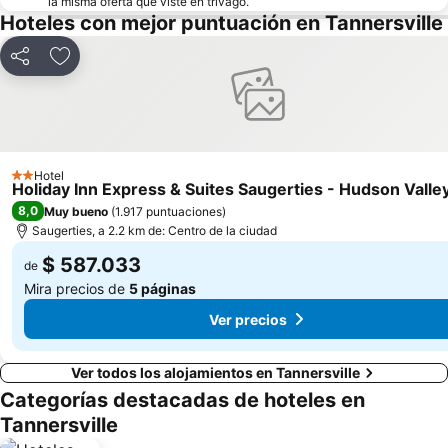
la misma oferta que viste en trivago.
Hoteles con mejor puntuación en Tannersville
Compartir
Agregar a favoritos
Hotel
2 Estrellas
Holiday Inn Express & Suites Saugerties - Hudson Valley
8,0
Muy bueno
(
1.917 puntuaciones
)
Saugerties, a 2.2 km de: Centro de la ciudad
$ 587.033
de
Mira precios de
5 páginas
Ver precios
Ver todos los alojamientos en Tannersville
Categorías destacadas de hoteles en
Tannersville