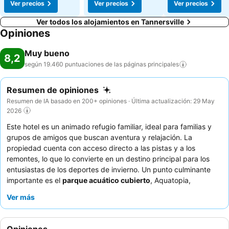
Ver precios
Ver precios
Ver precios
Ver todos los alojamientos en Tannersville
Opiniones
Muy bueno
8,2
según 19.460 puntuaciones de las páginas
principales
Resumen de opiniones
Resumen de IA basado en 200+ opiniones · Última actualización: 29 May
2026
Este hotel es un animado refugio familiar, ideal para familias y
grupos de amigos que buscan aventura y relajación. La
propiedad cuenta con acceso directo a las pistas y a los
remontes, lo que lo convierte en un destino principal para los
entusiastas de los deportes de invierno. Un punto culminante
importante es el
parque acuático cubierto
, Aquatopia,
complementado por una
montaña rusa
y una
tirolina
para
Ver más
disfrutar durante todo el año. Los huéspedes elogian
constantemente la
actitud amable y servicial
del personal y las
amplias y deliciosas opciones disponibles en el
desayuno bufé
.