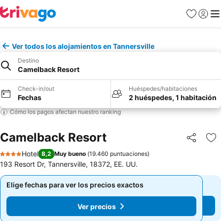
Favoritos
Iniciar 
Me
Ver todos los alojamientos en Tannersville
Destino
Camelback Resort
Check-in/out
Huéspedes/habitaciones
Fechas
2 huéspedes, 1 habitación
Cómo los pagos afectan nuestro ranking
Camelback Resort
Compartir
Ag
Hotel
8,2
Muy bueno
(
19.460 puntuaciones
)
4 Estrellas
193 Resort Dr, Tannersville, 18372, EE. UU.
Elige fechas para ver los precios exactos
Elige fechas para ver los precios exactos
Ver precios
Ver precios