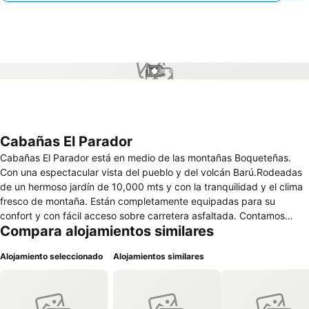
1 / 3
Cabañas El Parador
Cabañas El Parador está en medio de las montañas Boqueteñas.
Con una espectacular vista del pueblo y del volcán Barú.Rodeadas
de un hermoso jardín de 10,000 mts y con la tranquilidad y el clima
fresco de montaña. Están completamente equipadas para su
confort y con fácil acceso sobre carretera asfaltada. Contamos
Compara alojamientos similares
además con un Café Mirador desde donde podrá disfrutar de un
delicioso desayuno, un cafè o un postre con la más impactante vista
Alojamiento seleccionado
Alojamientos similares
al jardín y las montañas.