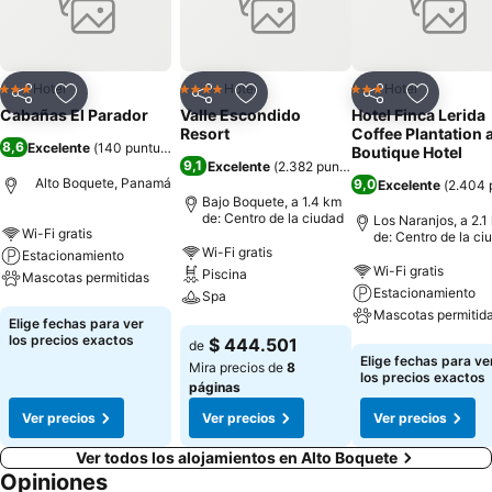
Hotel
Hotel
Hotel
3 Estrellas
4 Estrellas
3 Estrellas
Compartir
Agregar a favoritos
Compartir
Agregar a favoritos
Compartir
Agregar 
Cabañas El Parador
Valle Escondido
Hotel Finca Lerida
Resort
Coffee Plantation 
8,6
Excelente
(
140 puntuaciones
)
Boutique Hotel
9,1
Excelente
(
2.382 puntuaciones
)
Alto Boquete, Panamá
9,0
Excelente
(
2.404 
Bajo Boquete, a 1.4 km
de: Centro de la ciudad
Los Naranjos, a 2.1
Wi-Fi gratis
de: Centro de la ci
Wi-Fi gratis
Estacionamiento
Wi-Fi gratis
Piscina
Mascotas permitidas
Estacionamiento
Spa
Mascotas permitid
Ver precios
Elige fechas para ver
Ver precios
los precios exactos
$ 444.501
de
Ver precios
Elige fechas para ve
Mira precios de
8
los precios exactos
páginas
Ver precios
Ver precios
Ver precios
Ver todos los alojamientos en Alto Boquete
Opiniones