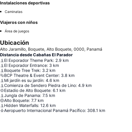
Instalaciones deportivas
Caminatas
Viajeros con niños
Área de juegos
Ubicación
Alto Jaramillo, Boquete, Alto Boquete, 0000, Panamá
Distancia desde Cabañas El Parador
El Exporador Theme Park
:
2.9
km
El Exporador Entrance
:
3
km
Boquete Tree Trek
:
3.2
km
BCP Theatre & Event Center
:
3.8
km
Mi jardín es su jardín
:
4.6
km
Comienza de Sendero Piedra de Lino
:
4.9
km
Estadio de Alto Boquete
:
6.1
km
Jungla de Panama
:
7.5
km
Alto Boquete
:
7.7
km
Hidden Waterfalls
:
12.6
km
Aeropuerto Internacional Panamá Pacífico
:
308.1
km