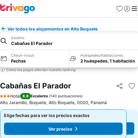
Favoritos
Iniciar 
Me
Ver todos los alojamientos en Alto Boquete
Destino
Cabañas El Parador
Check-in/out
Huéspedes/habitaciones
Fechas
2 huéspedes, 1 habitación
Cómo los pagos afectan nuestro ranking
Cabañas El Parador
Compartir
Ag
Hotel
8,6
Excelente
(
140 puntuaciones
)
3 Estrellas
Alto Jaramillo, Boquete, Alto Boquete, 0000, Panamá
Elige fechas para ver los precios exactos
Elige fechas para ver los precios exactos
Ver precios
Ver precios