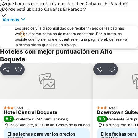
¿A qué hora es el check-in y check-out en Cabañas El Parador?
¿Dónde está ubicado Cabañas El Parador?
Ver más
Los precios y la disponibilidad que recibe trivago de las páginas
web de reserva cambian de manera constante. Por lo tanto, es
posible que no siempre encuentres en una página web de reserva
la misma oferta que viste en trivago.
Hoteles con mejor puntuación en Alto
Boquete
Compartir
Agregar a favoritos
Compartir
Agregar a f
Hotel
Hotel
3 Estrellas
3 Estrellas
Hotel Central Boquete
Downtown Suite
8,7
9,0
Excelente
(
1.244 puntuaciones
)
Excelente
(
976 p
Bajo Boquete, a 1.0 km de: Centro de la ciudad
Bajo Boquete, a 0.1 
Elige fechas para ver los precios
Elige fechas para 