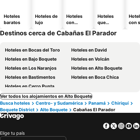
Hoteles
Hoteles de
Hoteles
Hoteles
Hote
baratos
lujo
con
que
con 
piscina
aceptan
Destinos cerca de Cabañas El Parador
mascotas
Hoteles en Bocas del Toro
Hoteles en David
Hoteles en Bajo Boquete
Hoteles en Volcán
Hoteles en Los Naranjos
Hoteles en Alto Boquete
Hoteles en Bastimentos
Hoteles en Boca Chica
Hoteles en Cerro Punta
Ver todos los alojamientos en Alto Boquete
Busca hoteles
Centro- y Sudamérica
Panamá
Chiriquí
Boquete District
Alto Boquete
Cabañas El Parador
Facebook
Twitter
Insta
Yo
Elige tu país