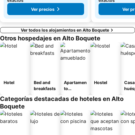
exactos
exactos
Ver precios
Ver p
Ver todos los alojamientos en Alto Boquete
Otros hospedajes en Alto Boquete
Hotel
Bed and
Apartamen
Hostel
Casa
breakfasts
to
hués
amueblad
Categorías destacadas de hoteles en Alto
o
Boquete