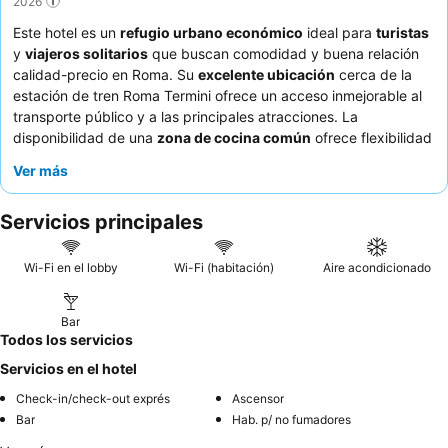
2026
Este hotel es un
refugio urbano económico
ideal para
turistas
y
viajeros solitarios
que buscan comodidad y buena relación
calidad-precio en Roma. Su
excelente ubicación
cerca de la
estación de tren Roma Termini ofrece un acceso inmejorable al
transporte público y a las principales atracciones. La
disponibilidad de una
zona de cocina común
ofrece flexibilidad
a los huéspedes. Los huéspedes elogian constantemente la
Ver más
amabilidad y la disposición del personal
y la comunicación
receptiva, a pesar del desayuno básico de autoservicio. Para
Servicios principales
una experiencia más tranquila, considere solicitar una habitación
que no dé a la calle.
Wi-Fi en el lobby
Wi-Fi (habitación)
Aire acondicionado
Bar
Todos los servicios
Servicios en el hotel
Check-in/check-out exprés
Ascensor
Bar
Hab. p/ no fumadores