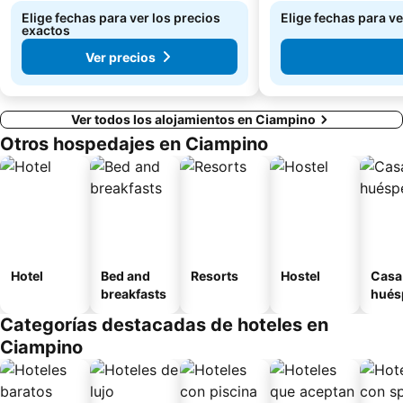
Teatro dell'Opera
Esquilino
Elige fechas para ver los precios
Elige fechas para ve
Plaza Barberini
Flaminio - Piazza del Popolo Metro Station
exactos
Ver precios
Ver todos los alojamientos en Ciampino
Otros hospedajes en Ciampino
Hotel
Bed and
Resorts
Hostel
Casa
breakfasts
hués
Categorías destacadas de hoteles en
Ciampino