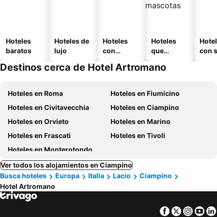
Hoteles
Hoteles de
Hoteles
Hoteles
Hote
baratos
lujo
con
que
con 
piscina
aceptan
Destinos cerca de Hotel Artromano
mascotas
Hoteles en Roma
Hoteles en Fiumicino
Hoteles en Civitavecchia
Hoteles en Ciampino
Hoteles en Orvieto
Hoteles en Marino
Hoteles en Frascati
Hoteles en Tivoli
Hoteles en Monterotondo
Ver todos los alojamientos en Ciampino
Busca hoteles
Europa
Italia
Lacio
Ciampino
Hotel Artromano
Facebook
Twitter
Insta
Yo