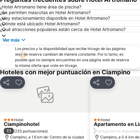
Plaza de San Pedro
Plaza del Pueblo
¿Hotel Artromano tiene área de piscina?
¿Se permiten mascotas en Hotel Artromano?
Cavour Metro Station
Museos Vaticanos
¿Hay estacionamiento disponible en Hotel Artromano?
Anagnina Metro Station
Via Veneto Rome
¿Dónde está ubicado Hotel Artromano?
¿Qué atracciones populares están cerca de Hotel Artromano?
Forum Romanum
Castel Sant'Angelo
Ver más
Roma Ostiense Railway Station
Ostia
Los precios y la disponibilidad que recibe trivago de las páginas
Fashion District Valmontone Outlet
Trevi
web de reserva cambian de manera constante. Por lo tanto, es
Via del Corso
Basílica de Santa María en Trastévere
posible que no siempre encuentres en una página web de reserva
la misma oferta que viste en trivago.
Metro de Roma
Ottaviano - San Pietro - Musei Vaticani Metro Station
Hoteles con mejor puntuación en Ciampino
Magliana
Autostazione Tiburtina
Compartir
Agregar a favoritos
Compartir
Agregar a fav
Tiburtina
Audiencia con el Papa
EUR Fermi Metro Station
Castro Pretorio
Plaza de la República
San Giovanni
Pigneto Metro Station
Campitelli
Hotel
Hotel
3 Estrellas
2 Estrellas
El Circo Máximo
Garbatella
Ciampinohotel
Apartamento en L
7,1
/
(
235 puntuaciones
)
Puntuación no disponible
Borgo Antico
Ciudad Universitaria
Ciampino, a 1.6 km de: Centro de la ciudad
Ciampino, a 0.4 km de: