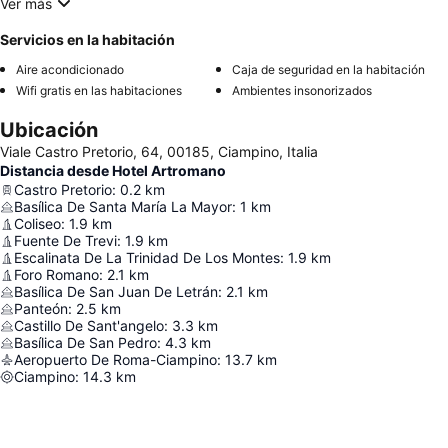
Ver más
Servicios en la habitación
Aire acondicionado
Caja de seguridad en la habitación
Wifi gratis en las habitaciones
Ambientes insonorizados
Ubicación
Viale Castro Pretorio, 64, 00185, Ciampino, Italia
Distancia desde Hotel Artromano
Castro Pretorio
:
0.2
km
Basílica De Santa María La Mayor
:
1
km
Coliseo
:
1.9
km
Fuente De Trevi
:
1.9
km
Escalinata De La Trinidad De Los Montes
:
1.9
km
Foro Romano
:
2.1
km
Basílica De San Juan De Letrán
:
2.1
km
Panteón
:
2.5
km
Castillo De Sant'angelo
:
3.3
km
Basílica De San Pedro
:
4.3
km
Aeropuerto De Roma-Ciampino
:
13.7
km
Ciampino
:
14.3
km