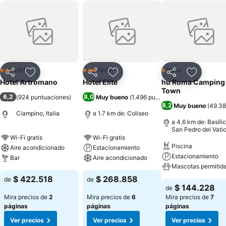
Hotel
Hotel
Hotel
2 Estrellas
3 Estrellas
1 Estrellas
Compartir
Agregar a favoritos
Compartir
Agregar a favoritos
Compartir
Agregar 
Hotel Artromano
Hotel Elite
hu Roma Camping 
Town
6,2
8,0
(
924 puntuaciones
)
Muy bueno
(
1.496 puntuaciones
)
8,2
Muy bueno
(
49.38
Ciampino, Italia
a 1.7 km de: Coliseo
a 4.6 km de: Basíli
San Pedro del Vati
Wi-Fi gratis
Wi-Fi gratis
Piscina
Aire acondicionado
Estacionamiento
Estacionamiento
Bar
Aire acondicionado
Mascotas permitid
$ 422.518
$ 268.858
de
de
$ 144.228
de
Mira precios de
2
Mira precios de
6
Mira precios de
7
páginas
páginas
páginas
Ver precios
Ver precios
Ver precios