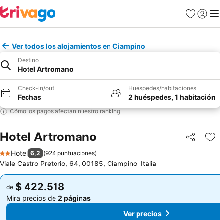
Favoritos
Iniciar 
Me
Ver todos los alojamientos en Ciampino
Destino
Hotel Artromano
Check-in/out
Huéspedes/habitaciones
Fechas
2 huéspedes, 1 habitación
Cómo los pagos afectan nuestro ranking
Hotel Artromano
Compartir
Ag
Hotel
6,2
(
924 puntuaciones
)
2 Estrellas
Viale Castro Pretorio, 64, 00185, Ciampino, Italia
$ 422.518
$ 422.518
de
de
Mira precios de
2 páginas
Mira precios de
2 páginas
Ver precios
Ver precios