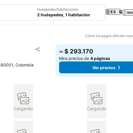
Huéspedes/habitaciones
ES · $
In
2 huéspedes, 1 habitación
Cómo los pagos afectan nues
Agregar a favoritos
$ 293.170
de
Compartir
Mira precios de
4 páginas
, 880001, Colombia
Ver precios
Cargando
Cargando