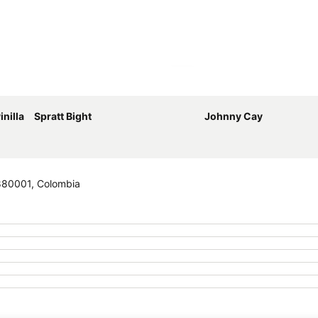
Ampliar mapa
nilla
Spratt Bight
Johnny Cay
, 880001, Colombia