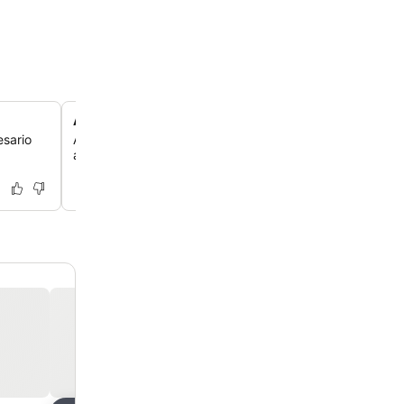
Agua caliente siempre disponible
esario
A pesar de los desafíos comunes en la isla, el hotel siem
agua caliente en las duchas para que te duches a gusto