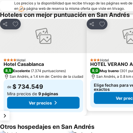
Los precios y la disponibilidad que recibe trivago de las páginas web d
en una página web de reserva la misma oferta que viste en trivago.
Hoteles con mejor puntuación en San Andrés
Agregar a favoritos
Agregar a favo
Compartir
Compartir
Hotel
Hotel
4 Estrellas
3 Estrellas
Hotel Casablanca
HOTEL VERANO 
8,5
8,0
Excelente
(
7.374 puntuaciones
)
Muy bueno
(
301 pu
San Andrés, a 1.4 km de: Centro de la ciudad
San Andrés, a 0.8 km 
Elige fechas para v
$ 734.549
de
exactos
Mira precios de
9 páginas
Ver prec
Ver precios
Otros hospedajes en San Andrés