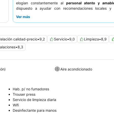
elogian constantemente al
personal atento y amabl
dispuesto a ayudar con recomendaciones locales y 
problemas de manera proactiva. Para una experiencia is
Ver más
considere alquilar uno de los
vehículos side-by-side
del
explorar más allá de las inmediaciones.
elación calidad-precio
•
9,2
Servicio
•
9,0
Limpieza
•
8,9
talaciones
•
8,3
ión)
Aire acondicionado
Hab. p/ no fumadores
Trouser press
Servicio de limpieza diaria
Wifi
Desinfectante para manos