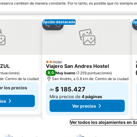
e reserva cambian de manera constante. Por lo tanto, es posible que no siempre 
Opción destacada
Op
ritos
Agregar a favoritos
Compartir
C
Hotel
2 Estrellas
AZUL
Viajero San Andres Hostel
8,0
ntuaciones
)
Muy bueno
(
7.259 puntuaciones
)
de: Centro de la ciudad
San Andrés, a 0.8 km de: Centro de la ciudad
er los precios
$ 185.427
de
Mira precios de
4 páginas
ios
Ver precios
Ver todos los alojamientos en 