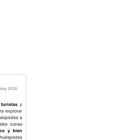
9 May 2026
a
turistas
y
a explorar
huéspedes a
ales zonas
ios y bien
 huéspedes