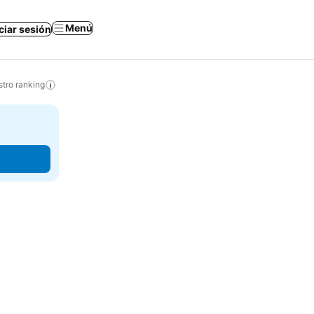
Menú
iciar sesión
tro ranking