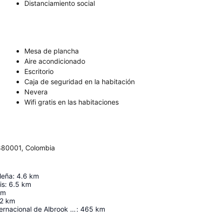
Distanciamiento social
Mesa de plancha
Aire acondicionado
Escritorio
Caja de seguridad en la habitación
Nevera
Wifi gratis en las habitaciones
, 880001, Colombia
leña
:
4.6
km
is
:
6.5
km
km
2
km
Aeropuerto Internacional de Albrook "Marcos A. Gelabert"
:
465
km