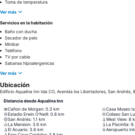
Toma de temperatura
Ver más
Servicios en la habitación
Baño con ducha
Secador de pelo
Minibar
Teléfono
TV por cable
Sabanas hipoalergenicas
Ver más
Ubicación
Edificio Aqualina Inn Isla CO, Avenida los Libertadores, San Andrés
Distancia desde Aqualina Inn
Cañon de Morgan
:
0.3
km
Casa Museo Is
Estadio Erwin O'Neill
:
0.8
km
Coliseo San Lu
San Andrés
:
1.1
km
West View
:
8
La Mansion
:
3.6
km
La Piscinita
:
9.
El Acuario
:
3.6
km
Faro Cayo Cordoba
:
3.8
km