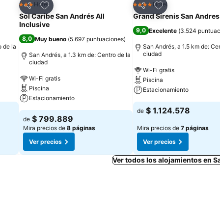
Agregar a favoritos
Agregar a favorit
Hotel
Hotel
3 Estrellas
4 Estrellas
Compartir
Compartir
Sol Caribe San Andrés All
Grand Sirenis San Andres
Inclusive
9,0
Excelente
(
3.524 puntuac
8,0
Muy bueno
(
5.697 puntuaciones
)
 de la
San Andrés, a 1.5 km de: Cen
ciudad
San Andrés, a 1.3 km de: Centro de la
ciudad
Wi-Fi gratis
Wi-Fi gratis
Piscina
Piscina
Estacionamiento
Estacionamiento
$ 1.124.578
de
$ 799.889
de
Mira precios de
8 páginas
Mira precios de
7 páginas
Ver precios
Ver precios
Ver todos los alojamientos en 