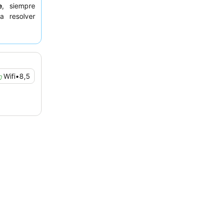
e
, siempre
a resolver
leña única,
 hotel para
Wifi
•
8,5