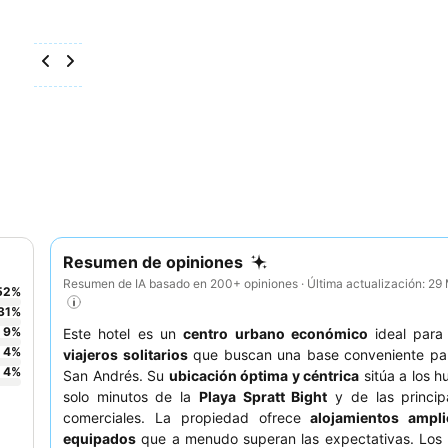
Resumen de opiniones
Resumen de IA basado en 200+ opiniones · Última actualización: 2
52
%
31
%
9
%
Este hotel es un
centro urbano económico
ideal par
4
%
viajeros solitarios
que buscan una base conveniente par
4
%
San Andrés. Su
ubicación óptima y céntrica
sitúa a los 
solo minutos de la
Playa Spratt Bight
y de las princip
comerciales. La propiedad ofrece
alojamientos ampl
equipados
que a menudo superan las expectativas. Los