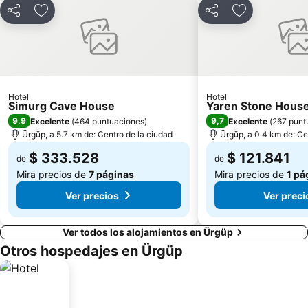
Compartir
Agregar a favoritos
Compartir
Agregar a fav
Hotel
Hotel
Simurg Cave House
Yaren Stone Hous
9,9
9,7
Excelente
(
464 puntuaciones
)
Excelente
(
267 punt
Ürgüp, a 5.7 km de: Centro de la ciudad
Ürgüp, a 0.4 km de: Ce
$ 333.528
$ 121.841
de
de
Mira precios de
7 páginas
Mira precios de
1 pá
Ver precios
Ver preci
Ver todos los alojamientos en Ürgüp
Otros hospedajes en Ürgüp