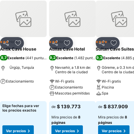
Hotel
Hotel
Hotel
3 Estrellas
3 Estrellas
4 Estrellas
Compartir
Agregar a favoritos
Compartir
Agregar a favoritos
Compartir
Agregar 
Antik Cave House
Atillas Cave Hotel
Sultan Cave Suites
8,7
9,2
9,3
Excelente
(
441 puntuaciones
Excelente
)
(
1.482 puntuaciones
Excelente
)
(
4.885 
Ürgüp, Turquía
Nevsehir, a 1.8 km de:
Göreme, a 0.3 km d
Centro de la ciudad
Centro de la ciuda
Estacionamiento
Wi-Fi gratis
Wi-Fi gratis
Estacionamiento
Piscina
Ver precios
Mascotas permitidas
Spa
Ver precios
Ver precios
Elige fechas para ver
$ 139.773
$ 837.909
de
de
los precios exactos
Mira precios de
8
Mira precios de
8
páginas
páginas
Ver precios
Ver precios
Ver precios