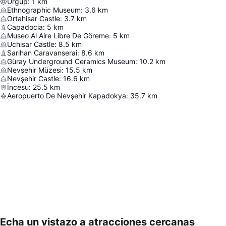
Ürgüp
:
1
km
Ethnographic Museum
:
3.6
km
Ortahisar Castle
:
3.7
km
Capadocia
:
5
km
Museo Al Aire Libre De Göreme
:
5
km
Uchisar Castle
:
8.5
km
Sarıhan Caravanserai
:
8.6
km
Güray Underground Ceramics Museum
:
10.2
km
Nevşehir Müzesi
:
15.5
km
Nevşehir Castle
:
16.6
km
İncesu
:
25.5
km
Aeropuerto De Nevşehir Kapadokya
:
35.7
km
Echa un vistazo a atracciones cercanas