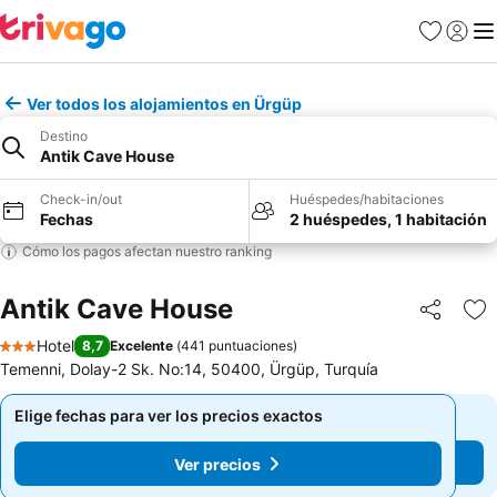
Favoritos
Iniciar 
Me
Ver todos los alojamientos en Ürgüp
Destino
Antik Cave House
Check-in/out
Huéspedes/habitaciones
Fechas
2 huéspedes, 1 habitación
Cómo los pagos afectan nuestro ranking
Antik Cave House
Compartir
Ag
Hotel
8,7
Excelente
(
441 puntuaciones
)
3 Estrellas
Temenni, Dolay-2 Sk. No:14, 50400, Ürgüp, Turquía
Elige fechas para ver los precios exactos
Elige fechas para ver los precios exactos
Ver precios
Ver precios