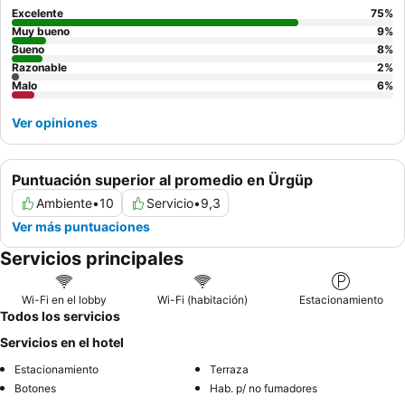
vista a la terraza
.
Excelente
75
%
Muy bueno
9
%
Bueno
8
%
Razonable
2
%
Malo
6
%
Ver opiniones
Puntuación superior al promedio en Ürgüp
Ambiente
•
10
Servicio
•
9,3
Ver más puntuaciones
Servicios principales
Wi-Fi en el lobby
Wi-Fi (habitación)
Estacionamiento
Todos los servicios
Servicios en el hotel
Estacionamiento
Terraza
Botones
Hab. p/ no fumadores