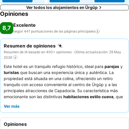
Ver todos los alojamientos en Ürgüp
Opiniones
Excelente
8,7
según 441 puntuaciones de las páginas
principales
Resumen de opiniones
Resumen de IA basado en 400+ opiniones · Última actualización: 29 May
2026
Este hotel es un tranquilo refugio histórico, ideal para
parejas
y
turistas
que buscan una experiencia única y auténtica. La
propiedad está situada en una colina, ofreciendo un retiro
tranquilo con acceso conveniente al centro de Ürgüp y a las
principales atracciones de Capadocia. Su característica más
emocionante son las distintivas
habitaciones estilo cueva
, que
proporcionan un ambiente cálido e íntimo. Los huéspedes
Ver más
elogian constantemente al personal atento y acogedor, y el
delicioso y variado
desayuno estilo bufé
con especialidades
locales. Para disfrutar de las mejores vistas de los globos
Opiniones
aerostáticos, los huéspedes deben solicitar una habitación con