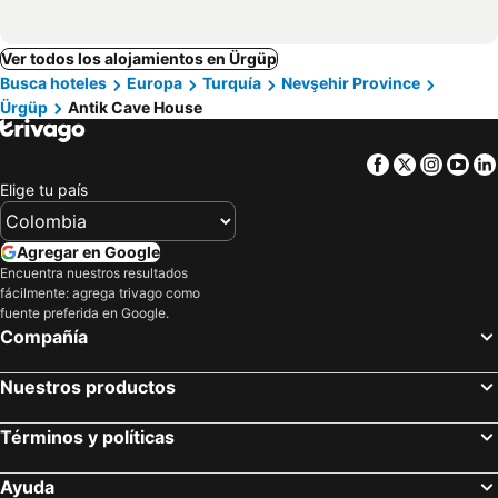
Ver todos los alojamientos en Ürgüp
Busca hoteles
Europa
Turquía
Nevşehir Province
Ürgüp
Antik Cave House
Facebook
Twitter
Insta
Yo
Elige tu país
Agregar en Google
Encuentra nuestros resultados
fácilmente: agrega trivago como
fuente preferida en Google.
Compañía
Nuestros productos
Términos y políticas
Ayuda