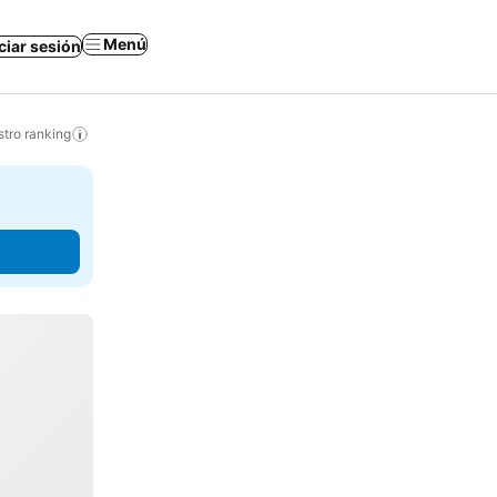
Menú
iciar sesión
tro ranking