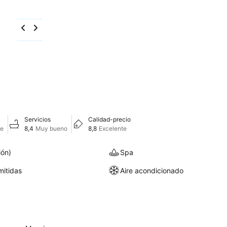
Servicios
Calidad-precio
te
8,4
Muy bueno
8,8
Excelente
ión)
Spa
itidas
Aire acondicionado