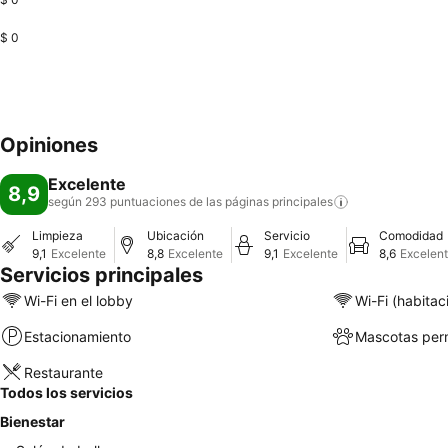
$ 0
Opiniones
Excelente
8,9
según 293 puntuaciones de las páginas
principales
Limpieza
Ubicación
Servicio
Comodidad
9,1
Excelente
8,8
Excelente
9,1
Excelente
8,6
Excelen
Servicios principales
Wi-Fi en el lobby
Wi-Fi (habitac
Estacionamiento
Mascotas perm
Restaurante
Todos los servicios
Bienestar