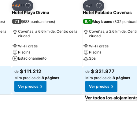
Agregar a favoritos
Agregar a favorit
Hotel
Hotel
3 Estrellas
Compartir
Compartir
Hotel Playa Divina
Hotel Poblado Coveñas
7,1
8,4
es
)
(
683 puntuaciones
)
Muy bueno
(
332 puntuac
e la
Coveñas, a 6.6 km de: Centro de la
Coveñas, a 2.6 km de: Centr
ciudad
ciudad
Wi-Fi gratis
Wi-Fi gratis
Piscina
Piscina
Estacionamiento
Spa
$ 111.212
$ 321.877
de
de
Mira precios de
8 páginas
Mira precios de
8 páginas
Ver precios
Ver precios
Ver todos los alojamient