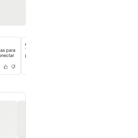
Acceso a una cocina compartida
nas para
Tienes a tu disposición una cocina compartida, lo que t
conectar
preparar tus propias comidas y guardar tus bebidas.