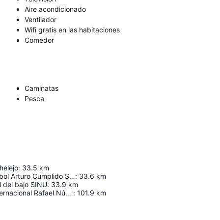
Aire acondicionado
Ventilador
Wifi gratis en las habitaciones
Comedor
Caminatas
Pesca
helejo
:
33.5
km
Estadio de Futbol Arturo Cumplido Sierra
:
33.6
km
l del bajo SINU
:
33.9
km
Aeropuerto Internacional Rafael Núñez
:
101.9
km