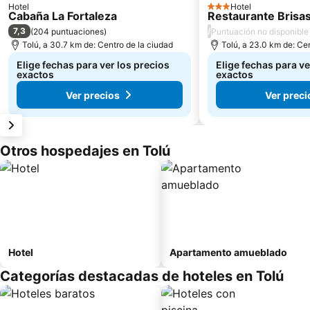
Hotel
Hotel
3 Estrellas
Cabaña La Fortaleza
Restaurante Brisa
7,3
/
(
204 puntuaciones
)
Puntuación no disponible
Tolú, a 30.7 km de: Centro de la ciudad
Tolú, a 23.0 km de: Ce
Elige fechas para ver los precios
Elige fechas para ve
exactos
exactos
Ver precios
Ver preci
Otros hospedajes en Tolú
Hotel
Apartamento amueblado
Categorías destacadas de hoteles en Tolú