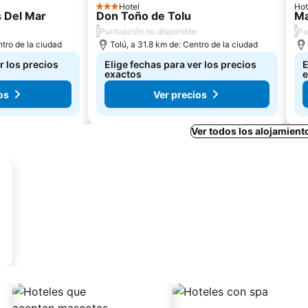
Hotel
Hot
3 Estrellas
s Del Mar
Don Toño de Tolu
Ma
/
/
Puntuación no disponible
Pu
ntro de la ciudad
Tolú, a 31.8 km de: Centro de la ciudad
r los precios
Elige fechas para ver los precios
E
exactos
e
os
Ver precios
Ver todos los alojamient