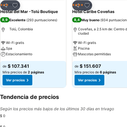
Agregar a favoritos
Agregar a favoritos
Hostel
Hotel
3 Estrellas
4 Estrellas
Compartir
Compartir
Hostal del Mar -Tolú Boutique
Hotel Caribe Coveñas
8,9
8,4
Excelente
(
293 puntuaciones
)
Muy bueno
(
934 puntuacion
Tolú, Colombia
Coveñas, a 2.5 km de: Centro d
ciudad
Wi-Fi gratis
Wi-Fi gratis
Spa
Piscina
Estacionamiento
Mascotas permitidas
$ 107.341
$ 151.607
de
de
Mira precios de
2 páginas
Mira precios de
6 páginas
Ver precios
Ver precios
Tendencia de precios
Según los precios más bajos de los últimos 30 días en trivago
$ 0
$ 0