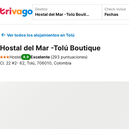
Destino
Check-in/out
Fechas
Ver todos los alojamientos en Tolú
Hostal del Mar -Tolú Boutique
Hostel
Excelente
(
293 puntuaciones
)
8,9
3 Estrellas
Cl. 22 #2- 62, Tolú, 706010, Colombia