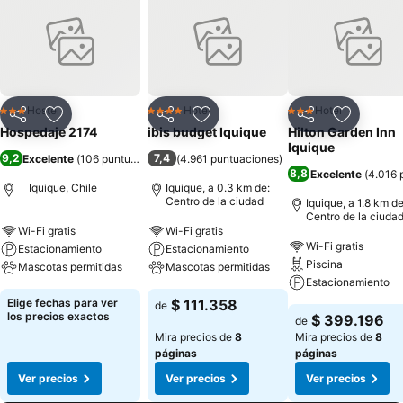
Hostel
Hotel
Hotel
3 Estrellas
4 Estrellas
3 Estrellas
Compartir
Agregar a favoritos
Compartir
Agregar a favoritos
Compartir
Agregar 
Hospedaje 2174
ibis budget Iquique
Hilton Garden Inn
Iquique
9,2
7,4
Excelente
(
106 puntuaciones
)
(
4.961 puntuaciones
)
8,8
Excelente
(
4.016 
Iquique, Chile
Iquique, a 0.3 km de:
Centro de la ciudad
Iquique, a 1.8 km de
Centro de la ciuda
Wi-Fi gratis
Wi-Fi gratis
Wi-Fi gratis
Estacionamiento
Estacionamiento
Piscina
Mascotas permitidas
Mascotas permitidas
Estacionamiento
Elige fechas para ver
$ 111.358
de
los precios exactos
$ 399.196
de
Mira precios de
8
Mira precios de
8
páginas
páginas
Ver precios
Ver precios
Ver precios