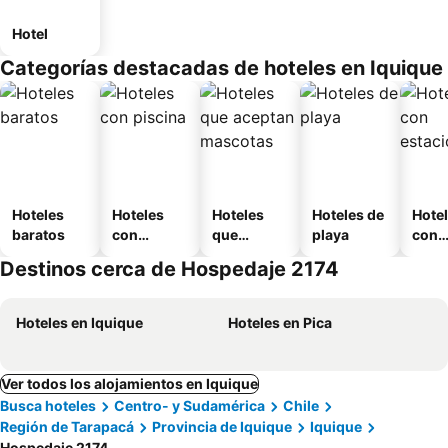
Hotel
Categorías destacadas de hoteles en Iquique
Hoteles
Hoteles
Hoteles
Hoteles de
Hote
baratos
con
que
playa
con
piscina
aceptan
esta
Destinos cerca de Hospedaje 2174
mascotas
mien
Hoteles en Iquique
Hoteles en Pica
Ver todos los alojamientos en Iquique
Busca hoteles
Centro- y Sudamérica
Chile
Región de Tarapacá
Provincia de Iquique
Iquique
Hospedaje 2174