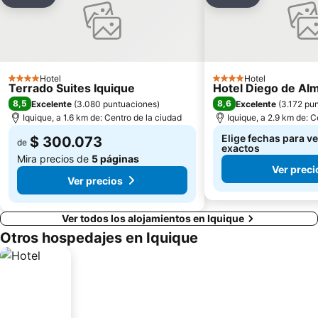
Compartir
Agregar a favoritos
Compartir
Agregar a fav
Hotel
Hotel
4 Estrellas
4 Estrellas
Terrado Suites Iquique
Hotel Diego de Al
8,5
8,6
Excelente
(
3.080 puntuaciones
)
Excelente
(
3.172 pu
Iquique, a 1.6 km de: Centro de la ciudad
Iquique, a 2.9 km de: C
Elige fechas para ve
$ 300.073
de
exactos
Mira precios de
5 páginas
Ver preci
Ver precios
Ver todos los alojamientos en Iquique
Otros hospedajes en Iquique