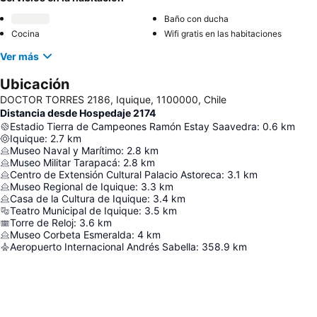
Baño con ducha
Cocina
Wifi gratis en las habitaciones
Ver más
Ubicación
DOCTOR TORRES 2186, Iquique, 1100000, Chile
Distancia desde Hospedaje 2174
Estadio Tierra de Campeones Ramón Estay Saavedra
:
0.6
km
Iquique
:
2.7
km
Museo Naval y Marítimo
:
2.8
km
Museo Militar Tarapacá
:
2.8
km
Centro de Extensión Cultural Palacio Astoreca
:
3.1
km
Museo Regional de Iquique
:
3.3
km
Casa de la Cultura de Iquique
:
3.4
km
Teatro Municipal de Iquique
:
3.5
km
Torre de Reloj
:
3.6
km
Museo Corbeta Esmeralda
:
4
km
Aeropuerto Internacional Andrés Sabella
:
358.9
km