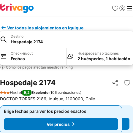
Favoritos
Iniciar 
Me
Ver todos los alojamientos en Iquique
Destino
Hospedaje 2174
Check-in/out
Huéspedes/habitaciones
Fechas
2 huéspedes, 1 habitación
Cómo los pagos afectan nuestro ranking
Hospedaje 2174
Compartir
Ag
Hostel
9,2
Excelente
(
106 puntuaciones
)
3 Estrellas
DOCTOR TORRES 2186, Iquique, 1100000, Chile
Elige fechas para ver los precios exactos
Elige fechas para ver los precios exactos
Ver precios
Ver precios