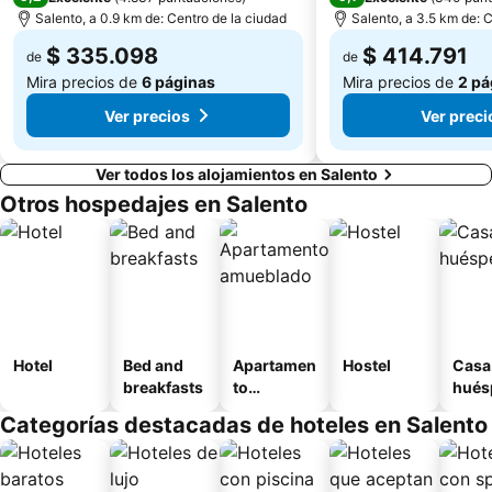
Finca La Chapolera
Parque el Oso
Salento, a 0.9 km de: Centro de la ciudad
Salento, a 3.5 km de: 
$ 335.098
$ 414.791
de
de
Mira precios de
6 páginas
Mira precios de
2 pá
Ver precios
Ver preci
Ver todos los alojamientos en Salento
Otros hospedajes en Salento
Hotel
Bed and
Apartamen
Hostel
Casa
breakfasts
to
hués
amueblad
Categorías destacadas de hoteles en Salento
o