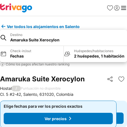
Favoritos
Iniciar 
Me
Ver todos los alojamientos en Salento
Destino
Amaruka Suite Xerocylon
Check-in/out
Huéspedes/habitaciones
Fechas
2 huéspedes, 1 habitación
Cómo los pagos afectan nuestro ranking
Amaruka Suite Xerocylon
Compartir
Ag
Hostal
/
Puntuación no disponible
Cl. 5 #2-42, Salento, 631020, Colombia
Elige fechas para ver los precios exactos
Elige fechas para ver los precios exactos
Ver precios
Ver precios