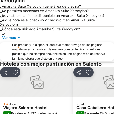
Xerocylon
Catedral de Manizales
Expoferias
¿Amaruka Suite Xerocylon tiene área de piscina?
¿Se permiten mascotas en Amaruka Suite Xerocylon?
Plaza de Bolivar
Teatro Tolima
¿Hay estacionamiento disponible en Amaruka Suite Xerocylon?
¿A qué hora es el check-in y check-out en Amaruka Suite
Parque Panaca
Cañon del Combeima
Xerocylon?
Zoológico Matecaña
Parque Metropolitano del Café
¿Dónde está ubicado Amaruka Suite Xerocylon?
Recinto del Pensamiento
Comfamiliar Galicia
Ver más
Parque Nacional Natural Los Nevados
Aeropuerto de La Nubia
Los precios y la disponibilidad que recibe trivago de las páginas
web de reserva cambian de manera constante. Por lo tanto, es
Museo del Oro
Parque Olaya Herrera
posible que no siempre encuentres en una página web de reserva
Hospital del Sur
Feria de Manizales
la misma oferta que viste en trivago.
Hoteles con mejor puntuación en Salento
Plaza de Bolivar
Jardín Botánico de la Universidad de Caldas
La Fogata Resturante
Parque de la Música
Compartir
Agregar a favoritos
Compartir
Agregar a fav
La 14
La Recuca
Camino Real
Museo del Arte del Tolima
Cenexpo
Parque Tematico y Cultural Los Arrieros
Iglesia de la Inmaculada Concepción
Parque de los Aborígenes
Hotel
Hotel
2 Estrellas
Viajero Salento Hostel
Casa Caballero Ho
Parque las Aracaurias
Catedral de Nuestra Señora de la Pobreza
9,2
9,1
Excelente
(
4.837 puntuaciones
)
Excelente
(
340 punt