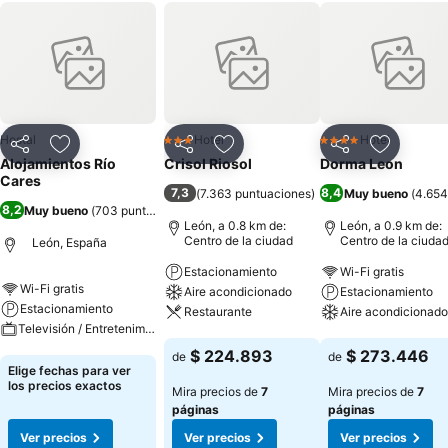
Hostal
Hotel
Hotel
3 Estrellas
4 Estrellas
Compartir
Agregar a favoritos
Compartir
Agregar a favoritos
Compartir
Agregar 
Alojamientos Río
Crisol Riosol
Dorma Leon
Cares
7,3
8,4
(
7.363 puntuaciones
)
Muy bueno
(
4.654
8,2
Muy bueno
(
703 puntuaciones
)
León, a 0.8 km de:
León, a 0.9 km de:
Centro de la ciudad
Centro de la ciuda
León, España
Estacionamiento
Wi-Fi gratis
Wi-Fi gratis
Aire acondicionado
Estacionamiento
Estacionamiento
Restaurante
Aire acondicionado
Televisión / Entretenimiento
Ver precios
Ver precios
$ 224.893
$ 273.446
de
de
Ver precios
Elige fechas para ver
los precios exactos
Mira precios de
7
Mira precios de
7
páginas
páginas
Ver precios
Ver precios
Ver precios