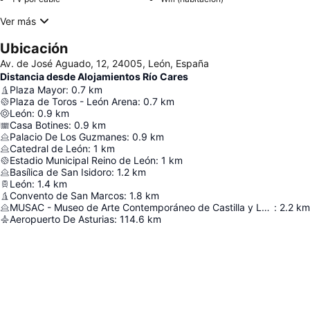
Ver más
Ubicación
Av. de José Aguado, 12, 24005, León, España
Distancia desde Alojamientos Río Cares
Plaza Mayor
:
0.7
km
Plaza de Toros - León Arena
:
0.7
km
León
:
0.9
km
Casa Botines
:
0.9
km
Palacio De Los Guzmanes
:
0.9
km
Catedral de León
:
1
km
Estadio Municipal Reino de León
:
1
km
Basílica de San Isidoro
:
1.2
km
León
:
1.4
km
Convento de San Marcos
:
1.8
km
MUSAC - Museo de Arte Contemporáneo de Castilla y León
:
2.2
km
Aeropuerto De Asturias
:
114.6
km