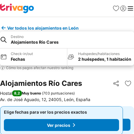
Favoritos
Iniciar 
Me
Ver todos los alojamientos en León
Destino
Alojamientos Río Cares
Check-in/out
Huéspedes/habitaciones
Fechas
2 huéspedes, 1 habitación
Cómo los pagos afectan nuestro ranking
Alojamientos Río Cares
Compartir
Ag
Hostal
8,2
Muy bueno
(
703 puntuaciones
)
Av. de José Aguado, 12, 24005, León, España
Elige fechas para ver los precios exactos
Elige fechas para ver los precios exactos
Ver precios
Ver precios