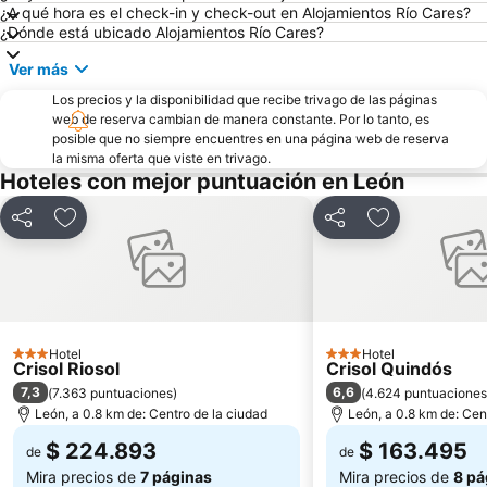
¿A qué hora es el check-in y check-out en Alojamientos Río Cares?
¿Dónde está ubicado Alojamientos Río Cares?
Ver más
Los precios y la disponibilidad que recibe trivago de las páginas
web de reserva cambian de manera constante. Por lo tanto, es
posible que no siempre encuentres en una página web de reserva
la misma oferta que viste en trivago.
Hoteles con mejor puntuación en León
Compartir
Agregar a favoritos
Compartir
Agregar a fav
Hotel
Hotel
3 Estrellas
3 Estrellas
Crisol Riosol
Crisol Quindós
7,3
6,6
(
7.363 puntuaciones
)
(
4.624 puntuaciones
León, a 0.8 km de: Centro de la ciudad
León, a 0.8 km de: Cen
$ 224.893
$ 163.495
de
de
Mira precios de
7 páginas
Mira precios de
8 pá