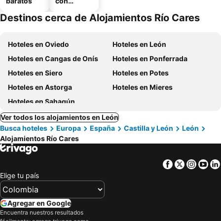
baratos
con
estaciona
Destinos cerca de Alojamientos Río Cares
miento
Hoteles en Oviedo
Hoteles en León
Hoteles en Cangas de Onís
Hoteles en Ponferrada
Hoteles en Siero
Hoteles en Potes
Hoteles en Astorga
Hoteles en Mieres
Hoteles en Sahagún
Ver todos los alojamientos en León
Busca hoteles
Europa
España
Castilla y León
León
Alojamientos Río Cares
Facebook
Twitter
Insta
Yo
Elige tu país
Agregar en Google
Encuentra nuestros resultados