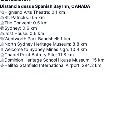
Distancia desde Spanish Bay Inn, CANADA
Highland Arts Theatre
:
0.1
km
St. Patricks
:
0.5
km
The Convent
:
0.5
km
Sydney
:
0.6
km
Jost House
:
0.6
km
Wentworth Park Bandshell
:
1
km
North Sydney Heritage Museum
:
8.8
km
Welcome to Sydney Mines sign
:
10.4
km
Chapel Point Battery Site
:
11.8
km
Dominion Heritage School House Museum
:
15
km
Halifax Stanfield International Airport
:
294.2
km