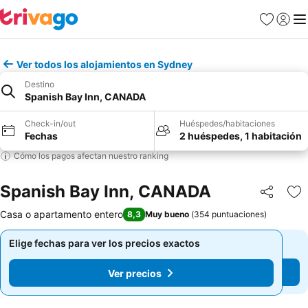
Favoritos
Iniciar 
Me
Ver todos los alojamientos en Sydney
Destino
Spanish Bay Inn, CANADA
Check-in/out
Huéspedes/habitaciones
Fechas
2 huéspedes, 1 habitación
Cómo los pagos afectan nuestro ranking
Spanish Bay Inn, CANADA
Compartir
Ag
Casa o apartamento entero
8,3
Muy bueno
(
354 puntuaciones
)
Elige fechas para ver los precios exactos
Elige fechas para ver los precios exactos
Ver precios
Ver precios