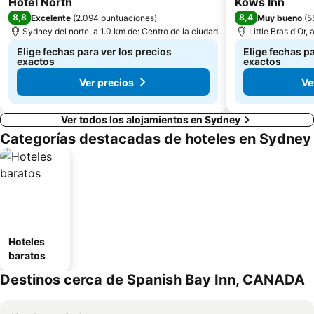
Hotel North
Kows Inn
8,8
8,4
Excelente
(
2.094 puntuaciones
)
Muy bueno
(
5
Sydney del norte, a 1.0 km de: Centro de la ciudad
Little Bras d'Or,
Elige fechas para ver los precios
Elige fechas pa
exactos
exactos
Ver precios
Ve
Ver todos los alojamientos en Sydney
Categorías destacadas de hoteles en Sydney
Hoteles
baratos
Destinos cerca de Spanish Bay Inn, CANADA