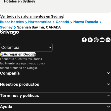
Hoteles en Sydney
Ver todos los alojamientos en Sydney
Busca hoteles
Norteamérica
Canadá
Nueva Escocia
Sydney
Spanish Bay Inn, CANADA
Facebook
Twitter
Insta
Yo
Agregar en Google
Encuentra nuestros resultados
fácilmente: agrega trivago como
fuente preferida en Google.
Compañía
Nuestros productos
Términos y políticas
Ayuda