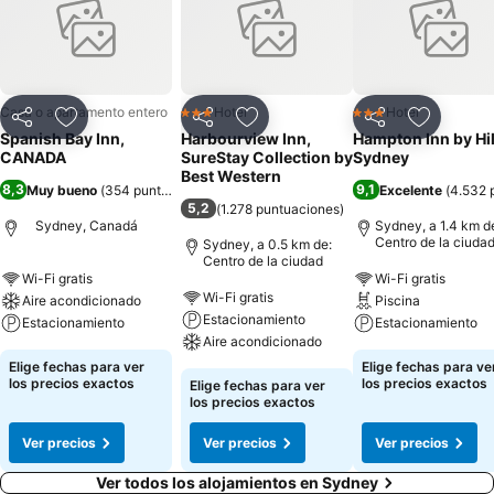
Casa o apartamento entero
Hotel
Hotel
3 Estrellas
3 Estrellas
Compartir
Agregar a favoritos
Compartir
Agregar a favoritos
Compartir
Agregar 
Spanish Bay Inn,
Harbourview Inn,
Hampton Inn by Hi
CANADA
SureStay Collection by
Sydney
Best Western
8,3
9,1
Muy bueno
(
354 puntuaciones
)
Excelente
(
4.532 
5,2
(
1.278 puntuaciones
)
Sydney, Canadá
Sydney, a 1.4 km d
Centro de la ciuda
Sydney, a 0.5 km de:
Centro de la ciudad
Wi-Fi gratis
Wi-Fi gratis
Wi-Fi gratis
Aire acondicionado
Piscina
Estacionamiento
Estacionamiento
Estacionamiento
Aire acondicionado
Elige fechas para ver
Elige fechas para ve
los precios exactos
los precios exactos
Elige fechas para ver
los precios exactos
Ver precios
Ver precios
Ver precios
Ver todos los alojamientos en Sydney