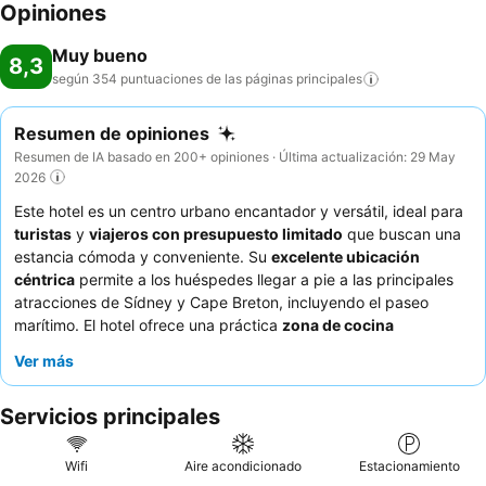
Opiniones
Muy bueno
8,3
según 354 puntuaciones de las páginas
principales
Resumen de opiniones
Resumen de IA basado en 200+ opiniones · Última actualización: 29 May
2026
Este hotel es un centro urbano encantador y versátil, ideal para
turistas
y
viajeros con presupuesto limitado
que buscan una
estancia cómoda y conveniente. Su
excelente ubicación
céntrica
permite a los huéspedes llegar a pie a las principales
atracciones de Sídney y Cape Breton, incluyendo el paseo
marítimo. El hotel ofrece una práctica
zona de cocina
compartida
con café y aperitivos de autoservicio las 24 horas,
Ver más
además de lavandería, para los huéspedes que valoran las
comodidades del hogar. Los huéspedes elogian constantemente
Servicios principales
al
personal amable y servicial
y las opciones de desayuno frío
de autoservicio gratuitas. Para una experiencia más tranquila,
se recomienda solicitar una habitación que no dé a la calle, ya
Wifi
Aire acondicionado
Estacionamiento
que algunas pueden experimentar ruido ocasional del exterior.