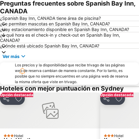
Preguntas frecuentes sobre Spanish Bay Inn,
Ampliar mapa
CANADA
¿Spanish Bay Inn, CANADA tiene área de piscina?
¿Se permiten mascotas en Spanish Bay Inn, CANADA?
¿Hay estacionamiento disponible en Spanish Bay Inn, CANADA?
¿A qué hora es el check-in y check-out en Spanish Bay Inn,
CANADA?
¿Dónde está ubicado Spanish Bay Inn, CANADA?
Ver más
Los precios y la disponibilidad que recibe trivago de las páginas
web de reserva cambian de manera constante. Por lo tanto, es
posible que no siempre encuentres en una página web de reserva
la misma oferta que viste en trivago.
Hoteles con mejor puntuación en Sydney
Opción destacada
Opción destacada
Compartir
Agregar a favoritos
Compartir
Agregar 
Hotel
Hotel
3 Estrellas
3 Estrellas