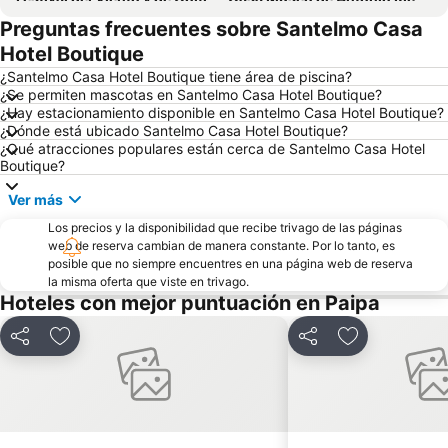
Preguntas frecuentes sobre Santelmo Casa
Casa Terracota
Núcleo colonial
Hotel Boutique
Iglesia de Nuestra Señora del Carmen
¿Santelmo Casa Hotel Boutique tiene área de piscina?
¿Se permiten mascotas en Santelmo Casa Hotel Boutique?
¿Hay estacionamiento disponible en Santelmo Casa Hotel Boutique?
¿Dónde está ubicado Santelmo Casa Hotel Boutique?
¿Qué atracciones populares están cerca de Santelmo Casa Hotel
Boutique?
Ver más
Los precios y la disponibilidad que recibe trivago de las páginas
web de reserva cambian de manera constante. Por lo tanto, es
posible que no siempre encuentres en una página web de reserva
la misma oferta que viste en trivago.
Hoteles con mejor puntuación en Paipa
Compartir
Agregar a favoritos
Compartir
Agregar a fav