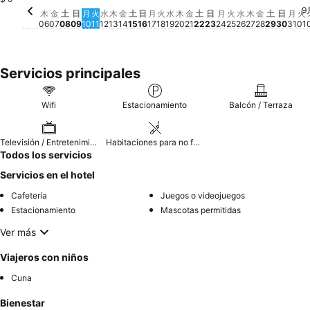
9
金, 8月 07
No hay ningún precio disponible para esta fecha
月, 8月 10
No hay ningún precio disponible para esta
火, 8月 11
No hay ningún precio disponible para es
水, 8月 12
No hay ningún precio disponible para e
金, 8月 14
No hay ningún precio disponible pa
月, 8月 17
No hay ningún precio disponib
火, 8月 18
No hay ningún precio dispon
水, 8月 19
No hay ningún precio disp
木, 8月 20
No hay ningún precio dis
金, 8月 21
No hay ningún precio d
土, 8月 22
No hay ningún precio
月, 8月 24
No hay ningún pr
火, 8月 25
No hay ningún 
水, 8月 26
No hay ningú
金, 8月 2
No hay ni
土, 8月 
No hay 
月,
No 
火
N
木
金
土
日
月
火
水
木
金
土
日
月
火
水
木
金
土
日
月
火
水
木
金
土
日
月
火
06
07
08
09
10
11
12
13
14
15
16
17
18
19
20
21
22
23
24
25
26
27
28
29
30
31
01
Servicios principales
Wifi
Estacionamiento
Balcón / Terraza
Televisión / Entretenimiento
Habitaciones para no fumadores
Todos los servicios
Servicios en el hotel
Cafetería
Juegos o videojuegos
Estacionamiento
Mascotas permitidas
Ver más
Viajeros con niños
Cuna
Bienestar