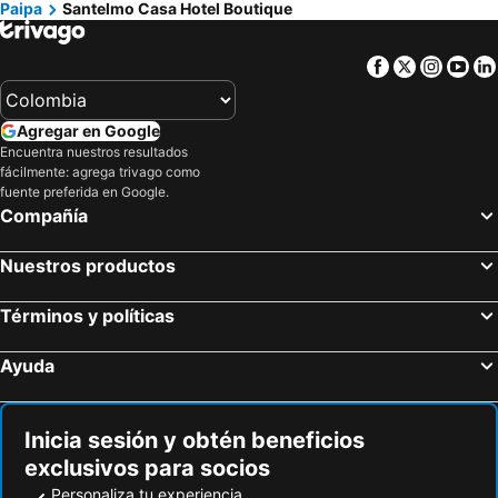
Paipa
Santelmo Casa Hotel Boutique
Facebook
Twitter
Insta
Yo
Agregar en Google
Encuentra nuestros resultados
fácilmente: agrega trivago como
fuente preferida en Google.
Compañía
Nuestros productos
Términos y políticas
Ayuda
Inicia sesión y obtén beneficios
exclusivos para socios
Personaliza tu experiencia