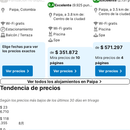
Puntuación no disponible
Excelente
(
2.151 
9,4
Excelente
(
9.925 puntuaciones
)
Paipa, Colombia
Paipa, a 3.5 km de:
Centro de la ciuda
Paipa, a 3.8 km de:
Centro de la ciudad
Wi-Fi gratis
Wi-Fi gratis
Wi-Fi gratis
Estacionamiento
Piscina
Piscina
Balcón / Terraza
Spa
Spa
Elige fechas para ver
$ 571.297
de
los precios exactos
$ 351.872
de
Mira precios de
10
Mira precios de
4
páginas
páginas
Ver precios
Ver precios
Ver precios
Ver todos los alojamientos en Paipa
Tendencia de precios
Según los precios más bajos de los últimos 30 días en trivago
$ 23
6.710
$ 118
日, 8月 16
$ 236.710
土, 8月 15
$ 235.866
.355
8月
木, 8月 06
$ 209.406
土, 8月 08
$ 208.452
日, 8月 09
$ 209.406
木, 8月 13
$ 208.782
木, 8月 27
$ 209.039
日, 8
$ 21
日, 8月 23
$ 208.268
$ 0