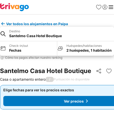
Favoritos
Iniciar 
Me
Ver todos los alojamientos en Paipa
Destino
Santelmo Casa Hotel Boutique
Check-in/out
Huéspedes/habitaciones
Fechas
2 huéspedes, 1 habitación
Cómo los pagos afectan nuestro ranking
Santelmo Casa Hotel Boutique
Compartir
Ag
Casa o apartamento entero
/
Puntuación no disponible
Elige fechas para ver los precios exactos
Elige fechas para ver los precios exactos
Ver precios
Ver precios