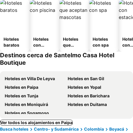
Hoteles
Hoteles
Hoteles
Hoteles
Hote
baratos
con
que
con spa
con
piscina
aceptan
esta
Destinos cerca de Santelmo Casa Hotel
mascotas
mien
Boutique
Hoteles en Villa De Leyva
Hoteles en San Gil
Hoteles en Paipa
Hoteles en Yopal
Hoteles en Tunja
Hoteles en Barichara
Hoteles en Moniquirá
Hoteles en Duitama
Hoteles en Sogamoso
Ver todos los alojamientos en Paipa
Busca hoteles
Centro- y Sudamérica
Colombia
Boyacá