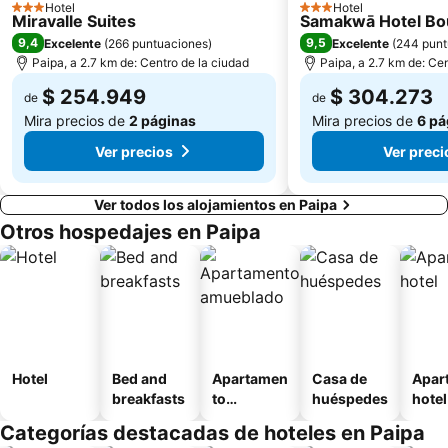
Hotel
Hotel
3 Estrellas
3 Estrellas
Miravalle Suites
Samakwā Hotel Bo
9,4
9,5
Excelente
(
266 puntuaciones
)
Excelente
(
244 punt
Paipa, a 2.7 km de: Centro de la ciudad
Paipa, a 2.7 km de: Cen
$ 254.949
$ 304.273
de
de
Mira precios de
2 páginas
Mira precios de
6 pá
Ver precios
Ver preci
Ver todos los alojamientos en Paipa
Otros hospedajes en Paipa
Hotel
Bed and
Apartamen
Casa de
Apar
breakfasts
to
huéspedes
hotel
amueblad
Categorías destacadas de hoteles en Paipa
o