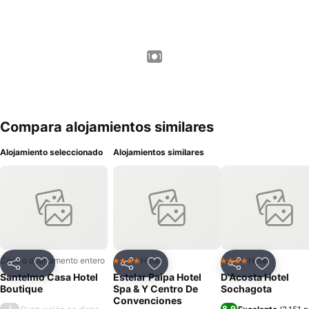
1 / 1
Compara alojamientos similares
Alojamiento seleccionado
Alojamientos similares
Casa o apartamento entero
Hotel
Hotel
4 Estrellas
4 Estrellas
Compartir
Agregar a favoritos
Compartir
Agregar a favoritos
Compartir
Agregar 
Santelmo Casa Hotel
Estelar Paipa Hotel
D'Acosta Hotel
Boutique
Spa & Y Centro De
Sochagota
Convenciones
/
8,9