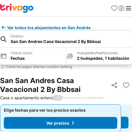
Favoritos
Iniciar 
Me
Ver todos los alojamientos en San Andrés
Destino
San San Andres Casa Vacacional 2 By Bbbsai
Check-in/out
Huéspedes/habitaciones
Fechas
2 huéspedes, 1 habitación
Cómo los pagos afectan nuestro ranking
San San Andres Casa
Vacacional 2 By Bbbsai
Compartir
Ag
Casa o apartamento entero
/
Puntuación no disponible
Elige fechas para ver los precios exactos
Elige fechas para ver los precios exactos
Ver precios
Ver precios