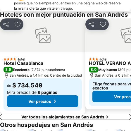
posible que no siempre encuentres en una página web de reserva
la misma oferta que viste en trivago.
Hoteles con mejor puntuación en San Andrés
Compartir
Agregar a favoritos
Compartir
Agregar a fa
Hotel
Hotel
4 Estrellas
3 Estrellas
Hotel Casablanca
HOTEL VERANO 
8,5
8,0
Excelente
(
7.374 puntuaciones
)
Muy bueno
(
301 pu
San Andrés, a 1.4 km de: Centro de la ciudad
San Andrés, a 0.8 km 
Elige fechas para v
$ 734.549
de
exactos
Mira precios de
9 páginas
Ver prec
Ver precios
Ver todos los alojamientos en San Andrés
Otros hospedajes en San Andrés