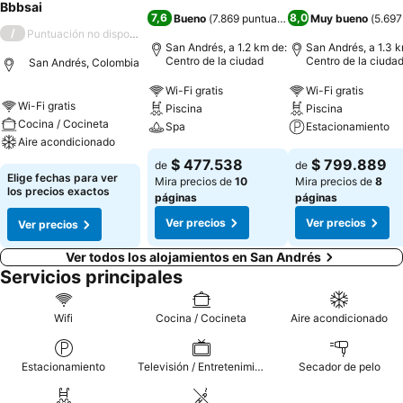
Bbbsai
7,6
8,0
Bueno
(
7.869 puntuaciones
)
Muy bueno
(
5.697
/
Puntuación no disponible
San Andrés, a 1.2 km de:
San Andrés, a 1.3 k
Centro de la ciudad
Centro de la ciuda
San Andrés, Colombia
Wi-Fi gratis
Wi-Fi gratis
Wi-Fi gratis
Piscina
Piscina
Cocina / Cocineta
Spa
Estacionamiento
Aire acondicionado
$ 477.538
$ 799.889
de
de
Elige fechas para ver
Mira precios de
10
Mira precios de
8
los precios exactos
páginas
páginas
Ver precios
Ver precios
Ver precios
Ver todos los alojamientos en San Andrés
Servicios principales
Wifi
Cocina / Cocineta
Aire acondicionado
Estacionamiento
Televisión / Entretenimiento
Secador de pelo