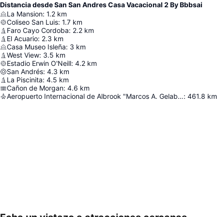
Distancia desde San San Andres Casa Vacacional 2 By Bbbsai
La Mansion
:
1.2
km
Coliseo San Luis
:
1.7
km
Faro Cayo Cordoba
:
2.2
km
El Acuario
:
2.3
km
Casa Museo Isleña
:
3
km
West View
:
3.5
km
Estadio Erwin O'Neill
:
4.2
km
San Andrés
:
4.3
km
La Piscinita
:
4.5
km
Cañon de Morgan
:
4.6
km
Aeropuerto Internacional de Albrook "Marcos A. Gelabert"
:
461.8
km