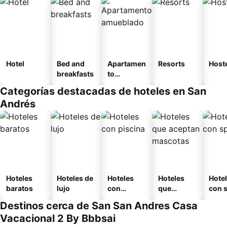
Hotel
Bed and
Apartamen
Resorts
Host
breakfasts
to
amueblad
Categorías destacadas de hoteles en San
o
Andrés
Hoteles
Hoteles de
Hoteles
Hoteles
Hote
baratos
lujo
con
que
con 
piscina
aceptan
Destinos cerca de San San Andres Casa
mascotas
Vacacional 2 By Bbbsai