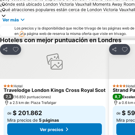
¿Dónde está ubicado London Victoria Vauxhall Moments Away Room
¿Qué atracciones populares están cerca de London Victoria Vauxh
Ver más
Los precios y la disponibilidad que recibe trivago de las páginas web d
en una página web de reserva la misma oferta que viste en trivago.
Hoteles con mejor puntuación en Londres
Agregar a favoritos
Agreg
Compartir
Compartir
Hotel
Hotel
3 Estrellas
4 Estrellas
Travelodge London Kings Cross Royal Scot
Strand P
7,3
8,7
(
16.850 puntuaciones
)
Excele
a 2.5 km de: Plaza Trafalgar
a 0.6 km 
$ 201.862
$ 5
de
de
Mira precios de
5 páginas
Mira pre
Ver precios