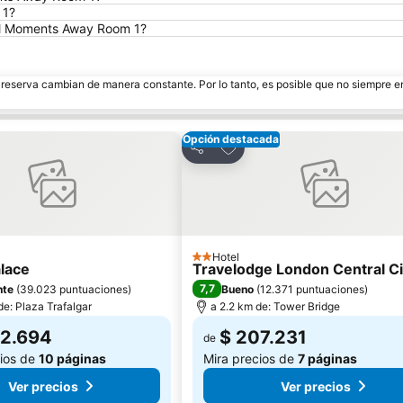
 1?
all Moments Away Room 1?
e reserva cambian de manera constante. Por lo tanto, es posible que no siempre 
Opción destacada
ar a favoritos
Agregar a favoritos
Compartir
Hotel
2 Estrellas
alace
Travelodge London Central C
7,7
nte
(
39.023 puntuaciones
)
Bueno
(
12.371 puntuaciones
)
de: Plaza Trafalgar
a 2.2 km de: Tower Bridge
92.694
$ 207.231
de
cios de
10 páginas
Mira precios de
7 páginas
Ver precios
Ver precios