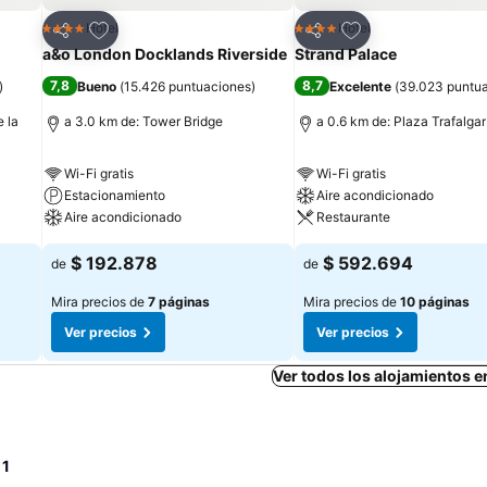
Agregar a favoritos
Agregar a favorit
Hotel
Hotel
4 Estrellas
4 Estrellas
Compartir
Compartir
a&o London Docklands Riverside
Strand Palace
7,8
8,7
)
Bueno
(
15.426 puntuaciones
)
Excelente
(
39.023 puntu
e la
a 3.0 km de: Tower Bridge
a 0.6 km de: Plaza Trafalgar
Wi-Fi gratis
Wi-Fi gratis
Estacionamiento
Aire acondicionado
Aire acondicionado
Restaurante
$ 192.878
$ 592.694
de
de
Mira precios de
7 páginas
Mira precios de
10 páginas
Ver precios
Ver precios
Ver todos los alojamientos 
 1