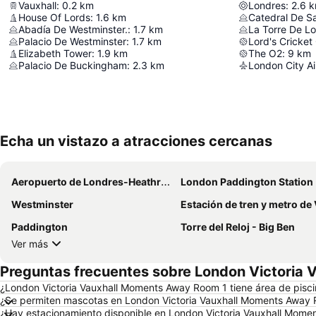
Vauxhall
:
0.2
km
Londres
:
2.6
k
House Of Lords
:
1.6
km
Catedral De S
Abadía De Westminster.
:
1.7
km
La Torre De L
Palacio De Westminster
:
1.7
km
Lord's Cricket
Elizabeth Tower
:
1.9
km
The O2
:
9
km
Palacio De Buckingham
:
2.3
km
London City Ai
Echa un vistazo a atracciones cercanas
Aeropuerto de Londres-Heathrow
London Paddington Station
Westminster
Estación de tren y metro de Vict
Paddington
Torre del Reloj - Big Ben
Ver más
Preguntas frecuentes sobre London Victoria
¿London Victoria Vauxhall Moments Away Room 1 tiene área de pisc
¿Se permiten mascotas en London Victoria Vauxhall Moments Away
¿Hay estacionamiento disponible en London Victoria Vauxhall Mom