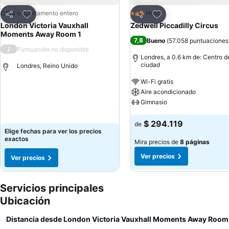
Agregar a favoritos
Agregar a favoritos
Casa o apartamento entero
Hotel
3 Estrellas
Compartir
Compartir
London Victoria Vauxhall
Zedwell Piccadilly Circus
Moments Away Room 1
7,8
Bueno
(
57.058 puntuaciones
/
Puntuación no disponible
Londres, a 0.6 km de: Centro d
ciudad
Londres, Reino Unido
Wi-Fi gratis
Aire acondicionado
Gimnasio
$ 294.119
de
Elige fechas para ver los precios
exactos
Mira precios de
8 páginas
Ver precios
Ver precios
Servicios principales
Ubicación
Distancia desde London Victoria Vauxhall Moments Away Room