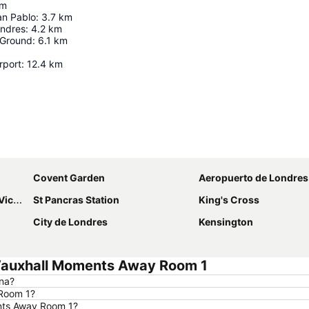
m
an Pablo
:
3.7
km
ondres
:
4.2
km
 Ground
:
6.1
km
rport
:
12.4
km
Ampliar mapa
Covent Garden
Aeropuerto de Londres
oria
St Pancras Station
King's Cross
City de Londres
Kensington
 Vauxhall Moments Away Room 1
ina?
 Room 1?
ents Away Room 1?