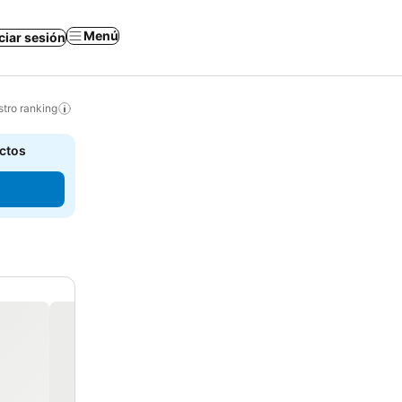
Menú
iciar sesión
tro ranking
actos