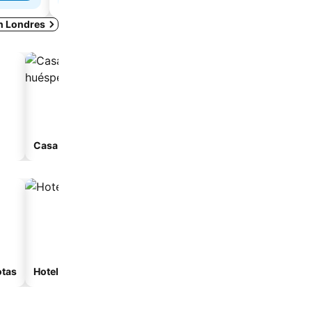
en Londres
Casa de huéspedes
Apart-hotel
otas
Hoteles con spa
Hoteles con estacionam