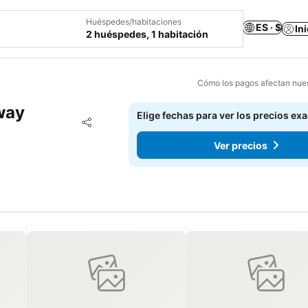
Huéspedes/habitaciones
ES · $
In
2 huéspedes, 1 habitación
Cómo los pagos afectan nues
way
Elige fechas para ver los precios ex
Agregar a favoritos
Compartir
Ver precios