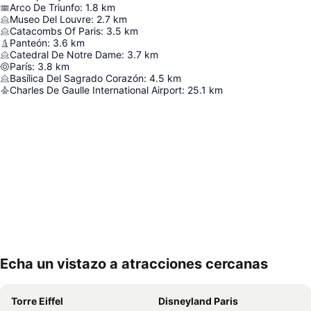
Arco De Triunfo
:
1.8
km
Museo Del Louvre
:
2.7
km
Catacombs Of Paris
:
3.5
km
Panteón
:
3.6
km
Catedral De Notre Dame
:
3.7
km
París
:
3.8
km
Basílica Del Sagrado Corazón
:
4.5
km
Charles De Gaulle International Airport
:
25.1
km
Echa un vistazo a atracciones cercanas
Ampliar mapa
Torre Eiffel
Disneyland Paris