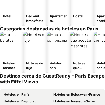
Hotel
Bed and
Apartamen
Hostel
Apar
breakfasts
to
hotel
amueblad
Categorías destacadas de hoteles en París
o
Hoteles
Hoteles de
Hoteles
Hoteles
Hote
baratos
lujo
con
que
con 
piscina
aceptan
Destinos cerca de GuestReady - Paris Escape
mascotas
with Eiffel Views
Hoteles en París
Hoteles en Roissy-en-France
Hoteles en Bagnolet
Hoteles en Ivry-sur-Seine