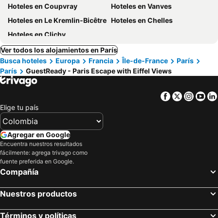
Hoteles en Coupvray
Hoteles en Vanves
Hoteles en Le Kremlin-Bicêtre
Hoteles en Chelles
Hoteles en Clichy
Ver todos los alojamientos en París
Busca hoteles
Europa
Francia
Île-de-France
París
París
GuestReady - Paris Escape with Eiffel Views
Facebook
Twitter
Insta
Yo
Elige tu país
Agregar en Google
Encuentra nuestros resultados
fácilmente: agrega trivago como
fuente preferida en Google.
Compañía
Nuestros productos
Términos y políticas