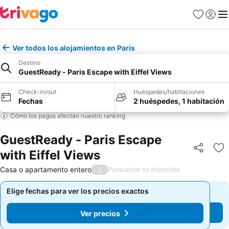
Favoritos
Iniciar 
Me
Ver todos los alojamientos en París
Destino
GuestReady - Paris Escape with Eiffel Views
Check-in/out
Huéspedes/habitaciones
Fechas
2 huéspedes, 1 habitación
Cómo los pagos afectan nuestro ranking
GuestReady - Paris Escape
with Eiffel Views
Compartir
Ag
Casa o apartamento entero
/
Puntuación no disponible
Elige fechas para ver los precios exactos
Elige fechas para ver los precios exactos
Ver precios
Ver precios