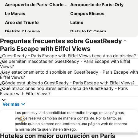
Aeropuerto de París-Charles de Gaulle
Aeropuerto de París-Orly
Le Marais
Campos Elíseos
Arco del Triunfo
Latino
Distrito I: Louvre
Distrito IX: Opéra
Preguntas frecuentes sobre GuestReady -
Estación de París-Norte
Estación de París-Lyon
Paris Escape with Eiffel Views
Distrito V: Panthéon
Museo del Louvre
¿GuestReady - Paris Escape with Eiffel Views tiene área de piscina?
Distrito IV: Hôtel-de-Ville
Distrito VIII: Élysée
¿Se permiten mascotas en GuestReady - Paris Escape with Eiffel
Views?
Distrito II: Bourse
Montparnasse
¿Hay estacionamiento disponible en GuestReady - Paris Escape with
Catedral de Notre Dame
Distrito VII: Palais-Bourbon
Eiffel Views?
¿Dónde está ubicado GuestReady - Paris Escape with Eiffel Views?
Distrito VI: Luxembourg
Distrito III: Temple
¿Qué atracciones populares están cerca de GuestReady - Paris
Escape with Eiffel Views?
Gare du Nord Metro Station
St-Germain-des-Prés
Montmartre
Distrito XI: Popincourt
Ver más
Distrito XV: Vaugirard
Trocadéro Metro Station
Los precios y la disponibilidad que recibe trivago de las páginas
web de reserva cambian de manera constante. Por lo tanto, es
Capilla de la Medalla Milagrosa
Europa
posible que no siempre encuentres en una página web de reserva
Basílica del Sagrado Corazón
la misma oferta que viste en trivago.
Distrito X: Entrepôt
Hoteles con mejor puntuación en París