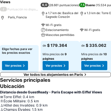
Views
6,0
7,5
(
28.661 puntuaciones
)
Bueno
(
15.534 pu
/
Puntuación no disponible
a 1.7 km de: Basílica del
a 1.3 km de: Torre E
Sagrado Corazón
París, Francia
Wi-Fi gratis
Estacionamiento
Wi-Fi gratis
Mascotas permitidas
$ 179.364
$ 335.062
de
de
Elige fechas para ver
los precios exactos
Mira precios de
9
Mira precios de
10
páginas
páginas
Ver precios
Ver precios
Ver precios
Ver todos los alojamientos en París
Servicios principales
Ubicación
Distancia desde GuestReady - Paris Escape with Eiffel Views
Torre Eiffel
:
0.4
km
École Militaire
:
0.5
km
Hôtel des Invalides
:
0.9
km
Champs Élysées
:
1.5
km