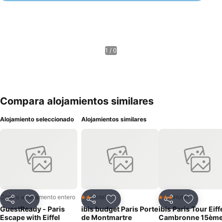
1 / 0
Compara alojamientos similares
Alojamiento seleccionado
Alojamientos similares
Casa o apartamento entero
Hotel
Hotel
2 Estrellas
3 Estrellas
Compartir
Agregar a favoritos
Compartir
Agregar a favoritos
Compartir
Agregar 
GuestReady - Paris
ibis budget Paris Porte
ibis Paris Tour Eiff
Escape with Eiffel
de Montmartre
Cambronne 15èm