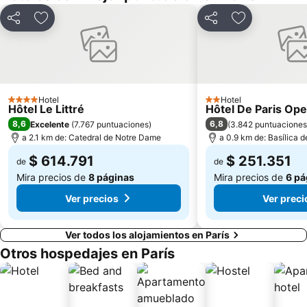
Charles de Gaulle - Étoile Metro Station
Saint-Germain-des-Prés Metro Station
Plaza de la República
58 tour eiffel
Compartir
Agregar a favoritos
Compartir
Agregar a fav
Estación de tren de Montparnasse
Place du Trocadero
Paris Expo Porte de Versailles
Ópera Nacional de París Palacio Garnier
Parque Walt Disney Studios
Plaza Vendôme
Jardín de Luxemburgo
Hotel
Centro Georges Pompidou
Hotel
4 Estrellas
2 Estrellas
Hôtel Le Littré
Hôtel De Paris Ope
La Bastilla
Distrito XVIII: Buttes-Montmartre
8,6
6,8
Excelente
(
7.767 puntuaciones
)
(
3.842 puntuaciones
a 2.1 km de: Catedral de Notre Dame
a 0.9 km de: Basílica 
Distrito XVI: Passy
Galerías Lafayette París Haussmann
$ 614.791
$ 251.351
Distrito XIV: Observatoire
Opéra Bastille
de
de
Mira precios de
8 páginas
Mira precios de
6 pá
Ver precios
Ver preci
Ver todos los alojamientos en París
Otros hospedajes en París