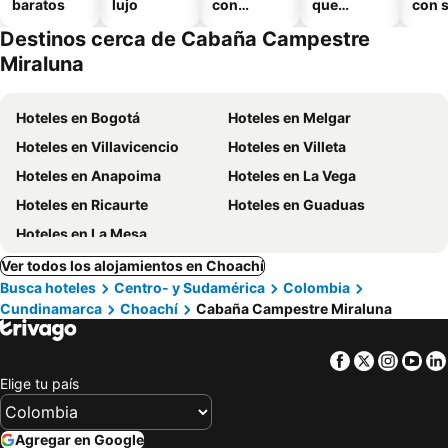
baratos
lujo
con
que
con 
piscina
aceptan
Destinos cerca de Cabaña Campestre
mascotas
Miraluna
Hoteles en Bogotá
Hoteles en Melgar
Hoteles en Villavicencio
Hoteles en Villeta
Hoteles en Anapoima
Hoteles en La Vega
Hoteles en Ricaurte
Hoteles en Guaduas
Hoteles en La Mesa
Ver todos los alojamientos en Choachí
Busca hoteles
Centro- y Sudamérica
Colombia
Cundinamarca
Choachí
Cabaña Campestre Miraluna
Facebook
Twitter
Insta
Yo
Elige tu país
Agregar en Google