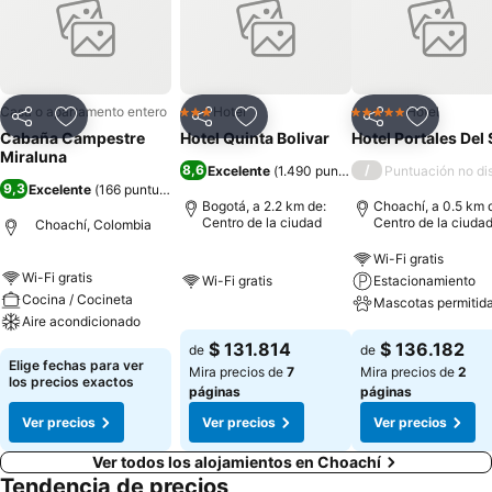
Casa o apartamento entero
Hotel
Hotel
3 Estrellas
5 Estrellas
Compartir
Agregar a favoritos
Compartir
Agregar a favoritos
Compartir
Agregar 
Cabaña Campestre
Hotel Quinta Bolivar
Hotel Portales Del 
Miraluna
8,6
/
Excelente
(
1.490 puntuaciones
Puntuación no di
)
9,3
Excelente
(
166 puntuaciones
)
Bogotá, a 2.2 km de:
Choachí, a 0.5 km 
Centro de la ciudad
Centro de la ciuda
Choachí, Colombia
Wi-Fi gratis
Wi-Fi gratis
Wi-Fi gratis
Estacionamiento
Cocina / Cocineta
Mascotas permitid
Aire acondicionado
$ 131.814
$ 136.182
de
de
Elige fechas para ver
Mira precios de
7
Mira precios de
2
los precios exactos
páginas
páginas
Ver precios
Ver precios
Ver precios
Ver todos los alojamientos en Choachí
Tendencia de precios