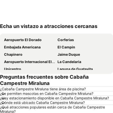
Echa un vistazo a atracciones cercanas
Ampliar mapa
Aeropuerto El Dorado
Corferias
Embajada Americana
El Campin
Chapinero
Jaime Duque
Aeropuerto Internacional El Dorado
La Candelaria
Unicentro
Laguna de Guatavita
Preguntas frecuentes sobre Cabaña
Teusaquillo
Usaquén
Campestre Miraluna
Parque de la 93
San Victorino
¿Cabaña Campestre Miraluna tiene área de piscina?
Centro Comercial Gran Estación
Centro Comercial Andino
¿Se permiten mascotas en Cabaña Campestre Miraluna?
¿Hay estacionamiento disponible en Cabaña Campestre Miraluna?
Zona T
Avenida Chile - Calle 72
¿Dónde está ubicado Cabaña Campestre Miraluna?
Universidad Nacional de Colombia
Parque Simón Bolivar
¿Qué atracciones populares están cerca de Cabaña Campestre
Miraluna?
Monserrate
Avenida Caracas