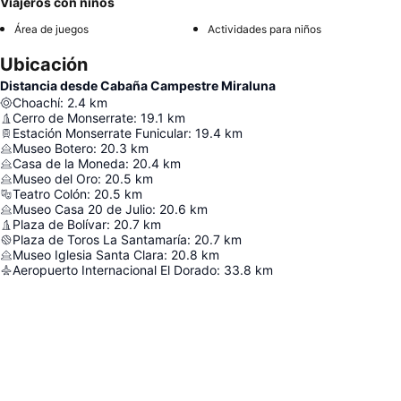
Viajeros con niños
Área de juegos
Actividades para niños
Ubicación
Distancia desde Cabaña Campestre Miraluna
Choachí
:
2.4
km
Cerro de Monserrate
:
19.1
km
Estación Monserrate Funicular
:
19.4
km
Museo Botero
:
20.3
km
Casa de la Moneda
:
20.4
km
Museo del Oro
:
20.5
km
Teatro Colón
:
20.5
km
Museo Casa 20 de Julio
:
20.6
km
Plaza de Bolívar
:
20.7
km
Plaza de Toros La Santamaría
:
20.7
km
Museo Iglesia Santa Clara
:
20.8
km
Aeropuerto Internacional El Dorado
:
33.8
km