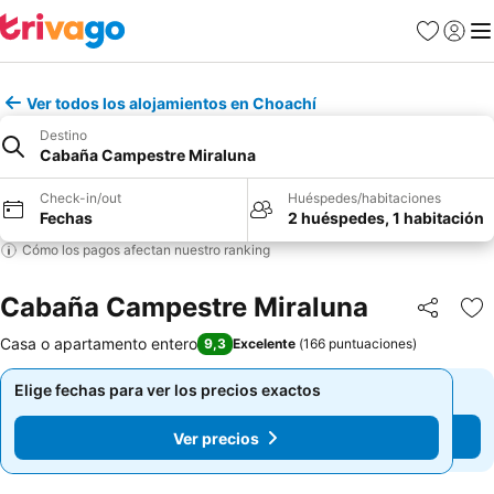
Favoritos
Iniciar 
Me
Ver todos los alojamientos en Choachí
Destino
Cabaña Campestre Miraluna
Check-in/out
Huéspedes/habitaciones
Fechas
2 huéspedes, 1 habitación
Cómo los pagos afectan nuestro ranking
Cabaña Campestre Miraluna
Compartir
Ag
Casa o apartamento entero
9,3
Excelente
(
166 puntuaciones
)
Elige fechas para ver los precios exactos
Elige fechas para ver los precios exactos
Ver precios
Ver precios