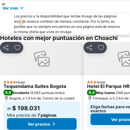
Ver más
Salitre Mágico
Parque de Usaquén
Los precios y la disponibilidad que recibe trivago de las páginas
Plaza de las Américas
Universidad de los Andes
web de reserva cambian de manera constante. Por lo tanto, es
Centro Comercial Bulevar Niza
Coliseo Cubierto El Campín
posible que no siempre encuentres en una página web de reserva
la misma oferta que viste en trivago.
Centro Comercial Hacienda Santa Bárbara
Carrera Séptima
Hoteles con mejor puntuación en Choachí
Centro Internacional Tequendama
Zona Rosa
Compartir
Agregar a favoritos
Compartir
Agregar a fav
Mundo Aventura
Parque RecreoDeportivo El Salitre
La Sabana de Bogotá
Avenida Pepe Sierra
La Macarena
Club Los Lagartos
La Zona G
Teatro Nacional La Castellana
Hotel
Hotel
Parque el virrey
Parque del Chicó
4 Estrellas
3 Estrellas
Tequendama Suites Bogota
Hotel El Parque HR
La Carrera 15
Park Way
8,8
8,4
Excelente
(
9.583 puntuaciones
)
Muy bueno
(
268 pun
Bogotá, a 1.4 km de: Centro de la ciudad
Fómeque, a 0.2 km de: 
Centro de Convenciones y Exposiciones Gonzalo Jiménez de Quesada
Plaza de Bolívar
Elige fechas para ve
$ 198.031
de
Monumento a Los Héroes
Maloka
exactos
Mira precios de
7 páginas
Country Club
Bioparque Los Ocarros
Ver preci
Ver precios