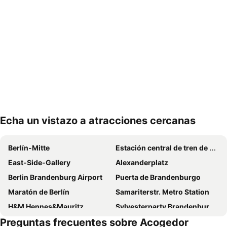
Echa un vistazo a atracciones cercanas
Ampliar mapa
Berlín-Mitte
Estación central de tren de Berlín
East-Side-Gallery
Alexanderplatz
Berlin Brandenburg Airport
Puerta de Brandenburgo
Maratón de Berlín
Samariterstr. Metro Station
H&M Hennes&Mauritz
Sylvesterparty Brandenburger Tor
Preguntas frecuentes sobre Acogedor
Teatro Variedades Wintergarten
Schöneberg