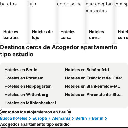
Hoteles
Hoteles de
Hoteles
Hoteles
Hote
baratos
lujo
con
que
con 
piscina
aceptan
Destinos cerca de Acogedor apartamento
mascotas
tipo estudio
Hoteles en Berlín
Hoteles en Schönefeld
Hoteles en Potsdam
Hoteles en Fráncfort del Oder
Hoteles en Hoppegarten
Hoteles en Blankenfelde-Mahlow
Hoteles en Wittenberg
Hoteles en Ahrensfelde-Blumberg
Hoteles en Mühlenbecker Land
Ver todos los alojamientos en Berlín
Busca hoteles
Europa
Alemania
Berlín
Berlín
Acogedor apartamento tipo estudio