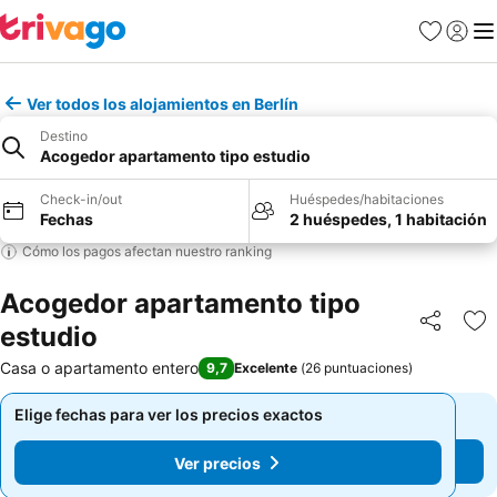
Favoritos
Iniciar 
Me
Ver todos los alojamientos en Berlín
Destino
Acogedor apartamento tipo estudio
Check-in/out
Huéspedes/habitaciones
Fechas
2 huéspedes, 1 habitación
Cómo los pagos afectan nuestro ranking
Acogedor apartamento tipo
estudio
Compartir
Ag
Casa o apartamento entero
9,7
Excelente
(
26 puntuaciones
)
Elige fechas para ver los precios exactos
Elige fechas para ver los precios exactos
Ver precios
Ver precios