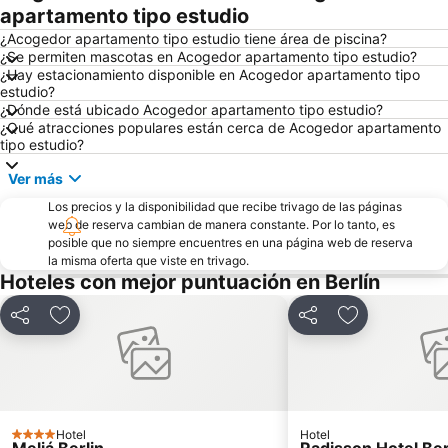
apartamento tipo estudio
Castillo Charlottenburg
Estadio Olímpico de Berlín
¿Acogedor apartamento tipo estudio tiene área de piscina?
Rathaus Schöneberg
ANTIKMARKT am Berliner OSTBAHNHOF
¿Se permiten mascotas en Acogedor apartamento tipo estudio?
¿Hay estacionamiento disponible en Acogedor apartamento tipo
Brandenburger Tor Metro Station
InnoTrans
estudio?
Memorial del Holocausto
Pankow
¿Dónde está ubicado Acogedor apartamento tipo estudio?
¿Qué atracciones populares están cerca de Acogedor apartamento
Berliner Mauerweg
Potsdamer Platz
tipo estudio?
Neukölln
Grandes Almacenes KaDeWe
Ver más
Zoológico de Berlín
Berlin Südkreuz
Los precios y la disponibilidad que recibe trivago de las páginas
Charlottenburg
Zentraler Omnibusbahnhof Berlin ZOB
web de reserva cambian de manera constante. Por lo tanto, es
posible que no siempre encuentres en una página web de reserva
Offene Gärten Berlin-Brandenburg
Spandau
la misma oferta que viste en trivago.
Hoteles con mejor puntuación en Berlín
Weihnachtsmarkt auf dem Alexanderplatz
Estación del Este
Sinagoga Nueva
Uber Arena
Compartir
Agregar a favoritos
Compartir
Agregar a fav
Gendarmenmarkt
Wedding
Tiergarten
Europa-Center
Reinickendorf
Calle Kurfürstendamm
Charlottenburg Metro Station
Recinto Ferial
Hotel
Hotel
4 Estrellas