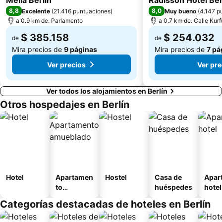
Meliá Berlin
Radisson Hotel Ber
Olympia-Stadion Metro Station
Palacio del fitness y el sol
8,8
8,0
Excelente
(
21.416 puntuaciones
)
Muy bueno
(
4.147 p
a 0.9 km de: Parlamento
a 0.7 km de: Calle Ku
$ 385.158
$ 254.032
de
de
Mira precios de
9 páginas
Mira precios de
7 pá
Ver precios
Ver pre
Ver todos los alojamientos en Berlín
Otros hospedajes en Berlín
Hotel
Apartamen
Hostel
Casa de
Apar
to
huéspedes
hotel
amueblad
Categorías destacadas de hoteles en Berlín
o