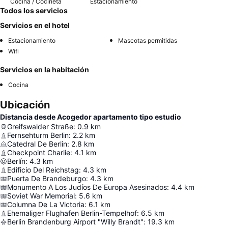
Cocina / Cocineta
Estacionamiento
Todos los servicios
Servicios en el hotel
Estacionamiento
Mascotas permitidas
Wifi
Servicios en la habitación
Cocina
Ubicación
Distancia desde Acogedor apartamento tipo estudio
Greifswalder Straße
:
0.9
km
Fernsehturm Berlin
:
2.2
km
Catedral De Berlin
:
2.8
km
Checkpoint Charlie
:
4.1
km
Berlín
:
4.3
km
Edificio Del Reichstag
:
4.3
km
Puerta De Brandeburgo
:
4.3
km
Monumento A Los Judíos De Europa Asesinados
:
4.4
km
Soviet War Memorial
:
5.6
km
Columna De La Victoria
:
6.1
km
Ehemaliger Flughafen Berlin-Tempelhof
:
6.5
km
Berlin Brandenburg Airport "Willy Brandt"
:
19.3
km