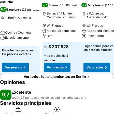
estudio
7,7
8,2
Bueno
(
44.585 puntuaciones
Muy bueno
)
(
14.14
9,7
Excelente
(
26 puntuaciones
)
Berlín, a 1.1 km de:
a 0.2 km de:
Centro de la ciudad
Alexanderplatz
Berlín, Alemania
Wi-Fi gratis
Wi-Fi gratis
Mascotas permitidas
Aire acondicionado
Cocina / Cocineta
Bar
Restaurante
Estacionamiento
$ 207.828
Elige fechas para ve
de
los precios exactos
Elige fechas para ver
los precios exactos
Mira precios de
2
páginas
Ver precios
Ver precios
Ver precios
Ver todos los alojamientos en Berlín
Opiniones
Excelente
9,7
según 26 puntuaciones de las páginas
principales
Servicios principales