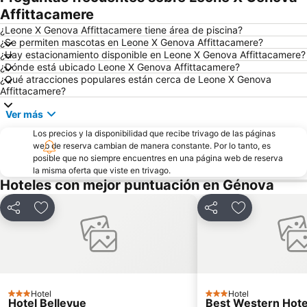
Affittacamere
¿Leone X Genova Affittacamere tiene área de piscina?
¿Se permiten mascotas en Leone X Genova Affittacamere?
¿Hay estacionamiento disponible en Leone X Genova Affittacamere?
¿Dónde está ubicado Leone X Genova Affittacamere?
¿Qué atracciones populares están cerca de Leone X Genova
Affittacamere?
Ver más
Los precios y la disponibilidad que recibe trivago de las páginas
web de reserva cambian de manera constante. Por lo tanto, es
posible que no siempre encuentres en una página web de reserva
la misma oferta que viste en trivago.
Hoteles con mejor puntuación en Génova
Compartir
Agregar a favoritos
Compartir
Agregar a fav
Hotel
Hotel
3 Estrellas
3 Estrellas
Hotel Bellevue
Best Western Hote