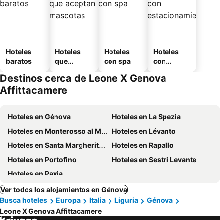
Hoteles
Hoteles
Hoteles
Hoteles
baratos
que
con spa
con
aceptan
estaciona
Destinos cerca de Leone X Genova
mascotas
miento
Affittacamere
Hoteles en Génova
Hoteles en La Spezia
Hoteles en Monterosso al Mare
Hoteles en Lévanto
Hoteles en Santa Margherita Ligure
Hoteles en Rapallo
Hoteles en Portofino
Hoteles en Sestri Levante
Hoteles en Pavia
Ver todos los alojamientos en Génova
Busca hoteles
Europa
Italia
Liguria
Génova
Leone X Genova Affittacamere