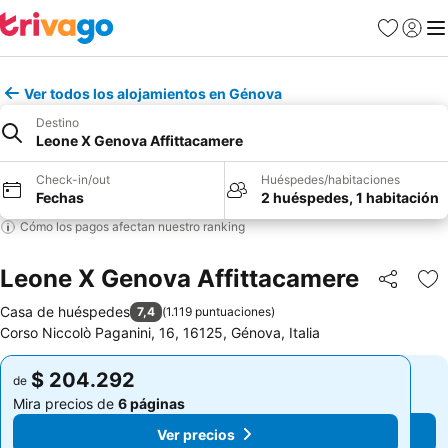
Favoritos
Iniciar 
Me
Ver todos los alojamientos en Génova
Destino
Leone X Genova Affittacamere
Check-in/out
Huéspedes/habitaciones
Fechas
2 huéspedes, 1 habitación
Cómo los pagos afectan nuestro ranking
Leone X Genova Affittacamere
Compartir
Ag
Casa de huéspedes
7,4
(
1.119 puntuaciones
)
Corso Niccolò Paganini, 16, 16125, Génova, Italia
$ 204.292
$ 204.292
de
de
Mira precios de
6 páginas
Mira precios de
6 páginas
Ver precios
Ver precios