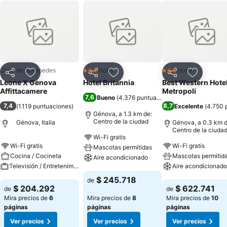
Casa de huéspedes
Hotel
Hotel
3 Estrellas
3 Estrellas
Compartir
Agregar a favoritos
Compartir
Agregar a favoritos
Compartir
Agregar 
Leone X Genova
Hotel Britannia
Best Western Hote
Affittacamere
Metropoli
7,6
Bueno
(
4.376 puntuaciones
)
7,4
8,7
(
1.119 puntuaciones
)
Excelente
(
4.750 
Génova, a 1.3 km de:
Centro de la ciudad
Génova, Italia
Génova, a 0.3 km d
Centro de la ciuda
Wi-Fi gratis
Wi-Fi gratis
Wi-Fi gratis
Mascotas permitidas
Cocina / Cocineta
Mascotas permitid
Aire acondicionado
Televisión / Entretenimiento
Aire acondicionado
Ver precios
$ 245.718
de
Ver precios
Ver precios
$ 204.292
$ 622.741
de
de
Mira precios de
6
Mira precios de
8
Mira precios de
10
páginas
páginas
páginas
Ver precios
Ver precios
Ver precios