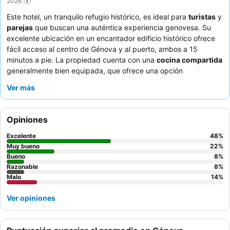
2026
Este hotel, un tranquilo refugio histórico, es ideal para
turistas
y
parejas
que buscan una auténtica experiencia genovesa. Su
excelente ubicación en un encantador edificio histórico ofrece
fácil acceso al centro de Génova y al puerto, ambos a 15
minutos a pie. La propiedad cuenta con una
cocina compartida
generalmente bien equipada, que ofrece una opción
conveniente para los huéspedes que prefieren cocinar. Los
Ver más
huéspedes elogian constantemente al
personal amable y
servicial
, que destaca por su naturaleza complaciente y buena
comunicación durante el proceso de auto check-in. Para una
Opiniones
estancia más tranquila, considere solicitar una habitación con
vistas al jardín.
Excelente
48
%
Muy bueno
22
%
Bueno
8
%
Razonable
8
%
Malo
14
%
Ver opiniones