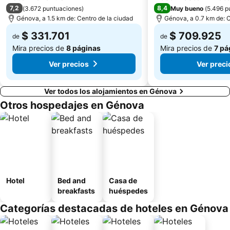
7,2
8,4
(
3.672 puntuaciones
)
Muy bueno
(
5.496 p
Génova, a 1.5 km de: Centro de la ciudad
Génova, a 0.7 km de: C
$ 331.701
$ 709.925
de
de
Mira precios de
8 páginas
Mira precios de
7 pá
Ver precios
Ver preci
Ver todos los alojamientos en Génova
Otros hospedajes en Génova
Hotel
Bed and
Casa de
breakfasts
huéspedes
Categorías destacadas de hoteles en Génova