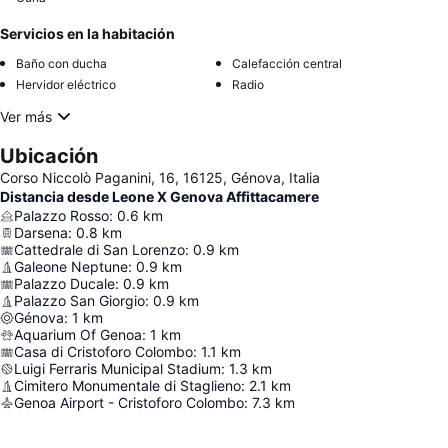
Servicios en la habitación
Baño con ducha
Calefacción central
Hervidor eléctrico
Radio
Ver más
Ubicación
Corso Niccolò Paganini, 16, 16125, Génova, Italia
Distancia desde Leone X Genova Affittacamere
Palazzo Rosso
:
0.6
km
Darsena
:
0.8
km
Cattedrale di San Lorenzo
:
0.9
km
Galeone Neptune
:
0.9
km
Palazzo Ducale
:
0.9
km
Palazzo San Giorgio
:
0.9
km
Génova
:
1
km
Aquarium Of Genoa
:
1
km
Casa di Cristoforo Colombo
:
1.1
km
Luigi Ferraris Municipal Stadium
:
1.3
km
Cimitero Monumentale di Staglieno
:
2.1
km
Genoa Airport - Cristoforo Colombo
:
7.3
km