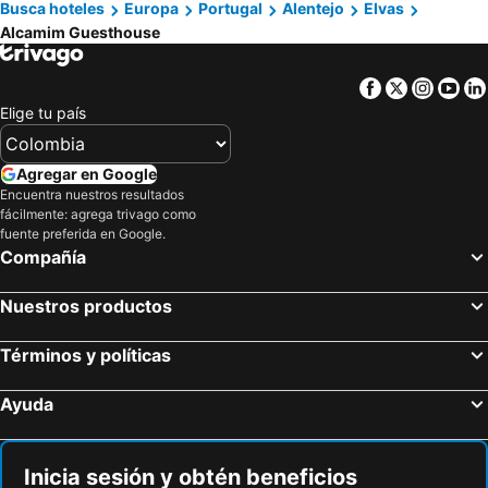
Busca hoteles
Europa
Portugal
Alentejo
Elvas
Alcamim Guesthouse
Facebook
Twitter
Insta
Yo
Elige tu país
Agregar en Google
Encuentra nuestros resultados
fácilmente: agrega trivago como
fuente preferida en Google.
Compañía
Nuestros productos
Términos y políticas
Ayuda
Inicia sesión y obtén beneficios