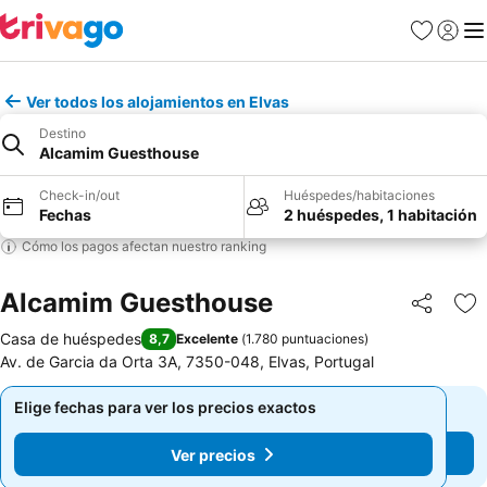
Favoritos
Iniciar 
Me
Ver todos los alojamientos en Elvas
Destino
Alcamim Guesthouse
Check-in/out
Huéspedes/habitaciones
Fechas
2 huéspedes, 1 habitación
Cómo los pagos afectan nuestro ranking
Alcamim Guesthouse
Compartir
Ag
Casa de huéspedes
8,7
Excelente
(
1.780 puntuaciones
)
Av. de Garcia da Orta 3A, 7350-048, Elvas, Portugal
Elige fechas para ver los precios exactos
Elige fechas para ver los precios exactos
Ver precios
Ver precios