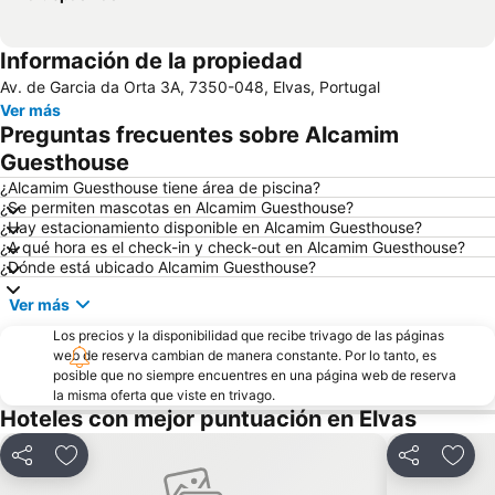
Información de la propiedad
Av. de Garcia da Orta 3A, 7350-048, Elvas, Portugal
Ver más
Preguntas frecuentes sobre Alcamim
Guesthouse
¿Alcamim Guesthouse tiene área de piscina?
¿Se permiten mascotas en Alcamim Guesthouse?
¿Hay estacionamiento disponible en Alcamim Guesthouse?
¿A qué hora es el check-in y check-out en Alcamim Guesthouse?
¿Dónde está ubicado Alcamim Guesthouse?
Ver más
Los precios y la disponibilidad que recibe trivago de las páginas
web de reserva cambian de manera constante. Por lo tanto, es
posible que no siempre encuentres en una página web de reserva
la misma oferta que viste en trivago.
Hoteles con mejor puntuación en Elvas
Compartir
Agregar a favoritos
Compartir
Agreg