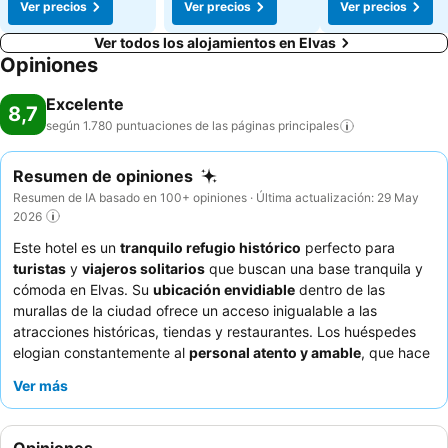
Ver precios
Ver precios
Ver precios
Ver todos los alojamientos en Elvas
Opiniones
Excelente
8,7
según 1.780 puntuaciones de las páginas
principales
Resumen de opiniones
Resumen de IA basado en 100+ opiniones · Última actualización: 29 May
2026
Este hotel es un
tranquilo refugio histórico
perfecto para
turistas
y
viajeros solitarios
que buscan una base tranquila y
cómoda en Elvas. Su
ubicación envidiable
dentro de las
murallas de la ciudad ofrece un acceso inigualable a las
atracciones históricas, tiendas y restaurantes. Los huéspedes
elogian constantemente al
personal atento y amable
, que hace
todo lo posible para garantizar una estancia agradable y sin
Ver más
problemas. Las
cómodas habitaciones
cuentan con camas
excepcionales y aire acondicionado silencioso, lo que
proporciona un refugio reparador después de un día de