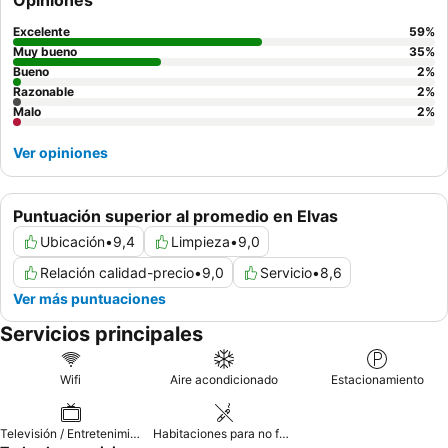
Opiniones
exploración. Para una experiencia verdaderamente tranquila,
considere solicitar una habitación con vistas al patio interior.
Excelente
59
%
Muy bueno
35
%
Bueno
2
%
Razonable
2
%
Malo
2
%
Ver opiniones
Puntuación superior al promedio en Elvas
Ubicación
•
9,4
Limpieza
•
9,0
Relación calidad-precio
•
9,0
Servicio
•
8,6
Ver más puntuaciones
Servicios principales
Wifi
Aire acondicionado
Estacionamiento
Televisión / Entretenimiento
Habitaciones para no fumadores