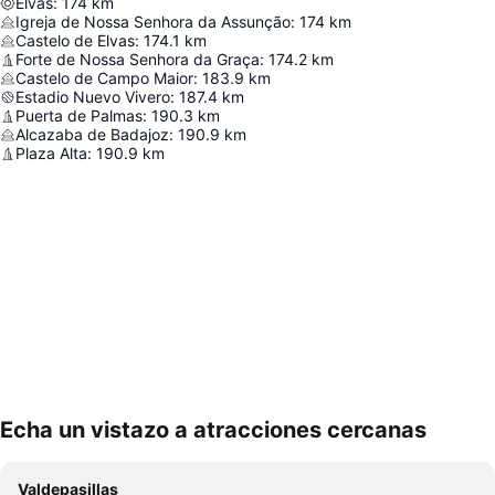
Elvas
:
174
km
Igreja de Nossa Senhora da Assunção
:
174
km
Castelo de Elvas
:
174.1
km
Forte de Nossa Senhora da Graça
:
174.2
km
Castelo de Campo Maior
:
183.9
km
Estadio Nuevo Vivero
:
187.4
km
Puerta de Palmas
:
190.3
km
Alcazaba de Badajoz
:
190.9
km
Plaza Alta
:
190.9
km
Echa un vistazo a atracciones cercanas
Ampliar mapa
Valdepasillas