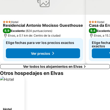
Hotel
Hotel
3 Estrellas
3 Estrellas
Residencial Antonio Mocisso Guesthouse
Casa da Er
8,9
9,4
Excelente
(
824 puntuaciones
)
Excelent
Elvas, a 0.1 km de: Centro de la ciudad
Elvas, a 15
Elige fechas para ver los precios exactos
Elige fecha
exactos
Ver precios
Ver todos los alojamientos en Elvas
Otros hospedajes en Elvas
Hotel