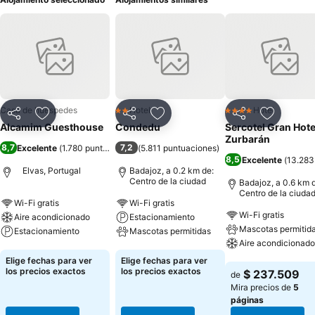
Casa de huéspedes
Hotel
Hotel
2 Estrellas
4 Estrellas
Compartir
Agregar a favoritos
Compartir
Agregar a favoritos
Compartir
Agregar 
Alcamim Guesthouse
Condedu
Sercotel Gran Hote
Zurbarán
8,7
7,2
Excelente
(
1.780 puntuaciones
(
)
5.811 puntuaciones
)
8,5
Excelente
(
13.283
Elvas, Portugal
Badajoz, a 0.2 km de:
Centro de la ciudad
Badajoz, a 0.6 km 
Centro de la ciuda
Wi-Fi gratis
Wi-Fi gratis
Wi-Fi gratis
Aire acondicionado
Estacionamiento
Mascotas permitid
Estacionamiento
Mascotas permitidas
Aire acondicionado
Ver precios
Ver precios
Elige fechas para ver
Elige fechas para ver
Ver precios
los precios exactos
los precios exactos
$ 237.509
de
Mira precios de
5
páginas