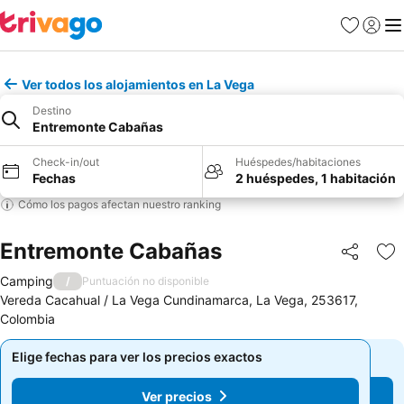
Favoritos
Iniciar 
Me
Ver todos los alojamientos en La Vega
Destino
Entremonte Cabañas
Check-in/out
Huéspedes/habitaciones
Fechas
2 huéspedes, 1 habitación
Cómo los pagos afectan nuestro ranking
Entremonte Cabañas
Compartir
Ag
Camping
/
Puntuación no disponible
Vereda Cacahual / La Vega Cundinamarca, La Vega, 253617,
Colombia
Elige fechas para ver los precios exactos
Elige fechas para ver los precios exactos
Ver precios
Ver precios