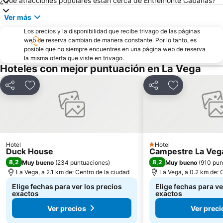
¿Qué atracciones populares están cerca de Entremonte Cabañas?
Divercity
Ver más
Los precios y la disponibilidad que recibe trivago de las páginas
web de reserva cambian de manera constante. Por lo tanto, es
posible que no siempre encuentres en una página web de reserva
la misma oferta que viste en trivago.
Hoteles con mejor puntuación en La Vega
Compartir
Agregar a favoritos
Compartir
Agregar a fav
Hotel
Hotel
1 Estrellas
Duck House
Campestre La Vega
8,2
8,2
Muy bueno
(
234 puntuaciones
)
Muy bueno
(
910 pun
La Vega, a 2.1 km de: Centro de la ciudad
La Vega, a 0.2 km de: 
Elige fechas para ver los precios
Elige fechas para ve
exactos
exactos
Ver precios
Ver preci