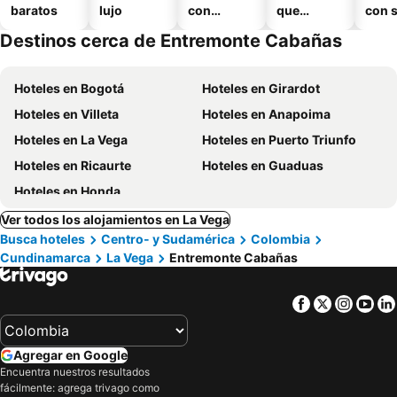
baratos
lujo
con
que
con 
piscina
aceptan
Destinos cerca de Entremonte Cabañas
mascotas
Hoteles en Bogotá
Hoteles en Girardot
Hoteles en Villeta
Hoteles en Anapoima
Hoteles en La Vega
Hoteles en Puerto Triunfo
Hoteles en Ricaurte
Hoteles en Guaduas
Hoteles en Honda
Ver todos los alojamientos en La Vega
Busca hoteles
Centro- y Sudamérica
Colombia
Cundinamarca
La Vega
Entremonte Cabañas
Facebook
Twitter
Insta
Yo
Agregar en Google
Encuentra nuestros resultados
fácilmente: agrega trivago como