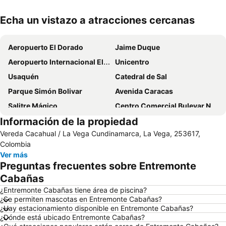
Echa un vistazo a atracciones cercanas
Ampliar mapa
Aeropuerto El Dorado
Jaime Duque
Aeropuerto Internacional El Dorado
Unicentro
Usaquén
Catedral de Sal
Parque Simón Bolivar
Avenida Caracas
Salitre Mágico
Centro Comercial Bulevar Niza
Información de la propiedad
Mundo Aventura
Parque RecreoDeportivo El Salitre
Vereda Cacahual / La Vega Cundinamarca, La Vega, 253617,
Avenida Pepe Sierra
Club Los Lagartos
Colombia
Teatro Nacional La Castellana
La Carrera 15
Ver más
Preguntas frecuentes sobre Entremonte
Monumento a Los Héroes
Maloka
Cabañas
Botanical Garden José Celestino Mutis
Parque Forestal del Neusa
¿Entremonte Cabañas tiene área de piscina?
La Mina de Sal
Archivo General de la Nación
¿Se permiten mascotas en Entremonte Cabañas?
¿Hay estacionamiento disponible en Entremonte Cabañas?
Monumento a San Francisco de Asís
Parque Natural Chicaque
¿Dónde está ubicado Entremonte Cabañas?
Plaza de los Comuneros
Multi Parque Creativo