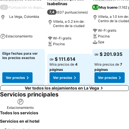
Isabelinas
/
8,2
Puntuación no disponible
Muy bueno
(
1.162
7,4
(
637 puntuaciones
)
La Vega, Colombia
Villeta, a 1.0 km de:
Centro de la ciuda
Villeta, a 0.2 km de:
Centro de la ciudad
Wi-Fi gratis
Estacionamiento
Piscina
Wi-Fi gratis
Spa
Piscina
Elige fechas para ver
$ 201.935
de
los precios exactos
$ 111.614
de
Mira precios de
4
Mira precios de
7
páginas
páginas
Ver precios
Ver precios
Ver precios
Ver todos los alojamientos en La Vega
Servicios principales
Estacionamiento
Todos los servicios
Servicios en el hotel