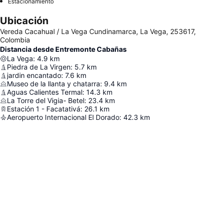
Estacionamiento
Ubicación
Vereda Cacahual / La Vega Cundinamarca, La Vega, 253617,
Colombia
Distancia desde Entremonte Cabañas
La Vega
:
4.9
km
Piedra de La Virgen
:
5.7
km
jardin encantado
:
7.6
km
Museo de la llanta y chatarra
:
9.4
km
Aguas Calientes Termal
:
14.3
km
La Torre del Vigia- Betel
:
23.4
km
Estación 1 - Facatativá
:
26.1
km
Aeropuerto Internacional El Dorado
:
42.3
km