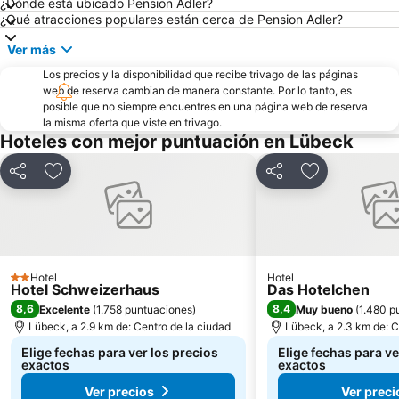
¿Dónde está ubicado Pension Adler?
¿Qué atracciones populares están cerca de Pension Adler?
Ver más
Los precios y la disponibilidad que recibe trivago de las páginas
web de reserva cambian de manera constante. Por lo tanto, es
posible que no siempre encuentres en una página web de reserva
la misma oferta que viste en trivago.
Hoteles con mejor puntuación en Lübeck
Compartir
Agregar a favoritos
Compartir
Agregar a fav
Hotel
Hotel
2 Estrellas
Hotel Schweizerhaus
Das Hotelchen
8,6
8,4
Excelente
(
1.758 puntuaciones
)
Muy bueno
(
1.480 p
Lübeck, a 2.9 km de: Centro de la ciudad
Lübeck, a 2.3 km de: C
Elige fechas para ver los precios
Elige fechas para ve
exactos
exactos
Ver precios
Ver preci