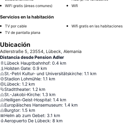
WiFi gratis (áreas comunes)
Wifi
Servicios en la habitación
TV por cable
Wifi gratis en las habitaciones
TV de pantalla plana
Ubicación
Adlerstraße 5, 23554, Lübeck, Alemania
Distancia desde Pension Adler
Lübeck Hauptbahnhof
:
0.4
km
Holsten Gate
:
0.9
km
St.-Petri Kultur- und Universitätskirche
:
1.1
km
Stadion Lohmühle
:
1.1
km
Lübeck
:
1.2
km
Stadttheater
:
1.2
km
St.-Jakobi-Kirche
:
1.3
km
Heiligen-Geist-Hospital
:
1.4
km
Europäisches Hansemuseum
:
1.4
km
Burgtor
:
1.5
km
Helm ab zum Gebet
:
3.1
km
Aeropuerto De Lübeck
:
8
km