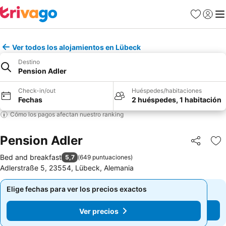
Favoritos
Iniciar 
Me
Ver todos los alojamientos en Lübeck
Destino
Pension Adler
Check-in/out
Huéspedes/habitaciones
Fechas
2 huéspedes, 1 habitación
Cómo los pagos afectan nuestro ranking
Pension Adler
Compartir
Ag
Bed and breakfast
5,7
(
649 puntuaciones
)
Adlerstraße 5, 23554, Lübeck, Alemania
Elige fechas para ver los precios exactos
Elige fechas para ver los precios exactos
Ver precios
Ver precios