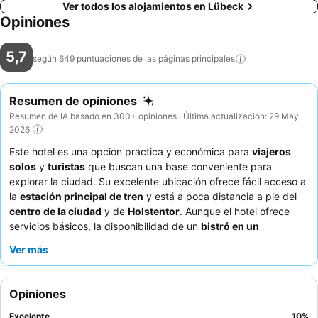
Ver todos los alojamientos en Lübeck
Opiniones
5,7
según 649 puntuaciones de las páginas
principales
Resumen de opiniones
Resumen de IA basado en 300+ opiniones · Última actualización: 29 May
2026
Este hotel es una opción práctica y económica para
viajeros
solos
y
turistas
que buscan una base conveniente para
explorar la ciudad. Su excelente ubicación ofrece fácil acceso a
la
estación principal de tren
y está a poca distancia a pie del
centro de la ciudad
y de
Holstentor
. Aunque el hotel ofrece
servicios básicos, la disponibilidad de un
bistró en un
supermercado
cercano brinda una opción conveniente para las
Ver más
comidas. Los huéspedes elogian constantemente al
personal
atento y amable
, que destaca por su servicialidad y naturaleza
complaciente. Para una experiencia más tranquila, se
Opiniones
recomienda a los huéspedes que soliciten una habitación con
vistas al jardín.
Excelente
10
%