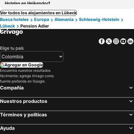
Hoteles en Heikendorf
Ver todos los alojamientos en Lübeck
Busca hoteles
Europa
Alemania
Schleswig-Holstein
Lübeck
Pension Adler
Facebook
Twitter
Insta
Yo
Elige tu país
Agregar en Google
Encuentra nuestros resultados
fácilmente: agrega trivago como
fuente preferida en Google.
Compañía
Nuestros productos
Términos y políticas
Ayuda