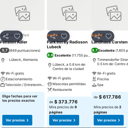
Bed and breakfast
Hotel
Hotel
4 Estrellas
4 Estrellas
Compartir
Agregar a favoritos
Compartir
Agregar a favoritos
Compartir
Agregar 
Pension Adler
Park Inn by Radisson
Landhaus Carsten
Lubeck
5,7
8,7
(
649 puntuaciones
)
Excelente
(
1.605 
8,6
Excelente
(
11.755 puntuaciones
)
Lübeck, Alemania
Timmendorfer Stran
0.5 km de: Centro d
Lübeck, a 0.6 km de:
ciudad
Centro de la ciudad
Wi-Fi gratis
Wi-Fi gratis
Wi-Fi gratis
Estacionamiento
Piscina
Mascotas permitidas
Televisión / Entretenimiento
Spa
Restaurante
Elige fechas para ver
$ 617.786
de
los precios exactos
$ 373.776
de
Mira precios de
9
Mira precios de
2
páginas
páginas
Ver precios
Ver precios
Ver precios