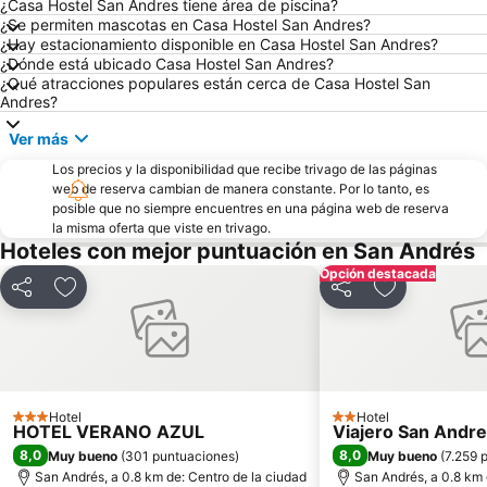
¿Casa Hostel San Andres tiene área de piscina?
¿Se permiten mascotas en Casa Hostel San Andres?
¿Hay estacionamiento disponible en Casa Hostel San Andres?
¿Dónde está ubicado Casa Hostel San Andres?
¿Qué atracciones populares están cerca de Casa Hostel San
Andres?
Ver más
Los precios y la disponibilidad que recibe trivago de las páginas
web de reserva cambian de manera constante. Por lo tanto, es
posible que no siempre encuentres en una página web de reserva
la misma oferta que viste en trivago.
Hoteles con mejor puntuación en San Andrés
Opción destacada
Compartir
Agregar a favoritos
Compartir
Agregar a fa
Hotel
Hotel
3 Estrellas
2 Estrellas
HOTEL VERANO AZUL
Viajero San Andre
8,0
8,0
Muy bueno
(
301 puntuaciones
)
Muy bueno
(
7.259 
San Andrés, a 0.8 km de: Centro de la ciudad
San Andrés, a 0.8 km 