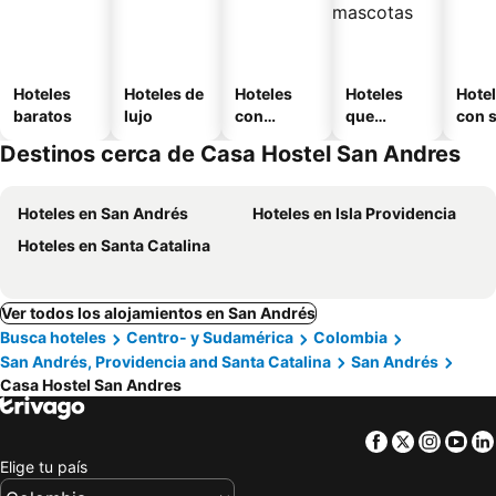
Hoteles
Hoteles de
Hoteles
Hoteles
Hote
baratos
lujo
con
que
con 
piscina
aceptan
Destinos cerca de Casa Hostel San Andres
mascotas
Hoteles en San Andrés
Hoteles en Isla Providencia
Hoteles en Santa Catalina
Ver todos los alojamientos en San Andrés
Busca hoteles
Centro- y Sudamérica
Colombia
San Andrés, Providencia and Santa Catalina
San Andrés
Casa Hostel San Andres
Facebook
Twitter
Insta
Yo
Elige tu país