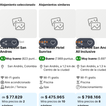
Alojamiento seleccionado
Alojamientos similares
Bed and breakfast
Hotel
Hotel
4 Estrellas
3 Estrellas
Compartir
Agregar a favoritos
Compartir
Agregar a favoritos
Compartir
Agregar 
Casa Hostel San
GHL Relax Hotel
Sol Caribe San An
Andres
Sunrise
All Inclusive
8,1
7,6
8,0
Muy bueno
(
823 puntuaciones
Bueno
)
(
7.869 puntuaciones
)
Muy bueno
(
5.697
San Andrés, Colombia
San Andrés, a 1.2 km de:
San Andrés, a 1.3 k
Centro de la ciudad
Centro de la ciuda
Wi-Fi gratis
Wi-Fi gratis
Wi-Fi gratis
Aire acondicionado
Piscina
Piscina
Balcón / Terraza
Spa
Estacionamiento
$ 77.829
$ 475.965
$ 798.166
de
de
de
Mira precios de
2
Mira precios de
10
Mira precios de
8
páginas
páginas
páginas