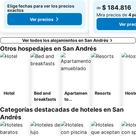
Elige fechas para ver los precios
$ 184.816
de
exactos
Mira precios de
4 p
Ver precios
Ver pre
Ver todos los alojamientos en San Andrés
Otros hospedajes en San Andrés
Hotel
Bed and
Apartamen
Resorts
Host
breakfasts
to
amueblad
Categorías destacadas de hoteles en San
o
Andrés