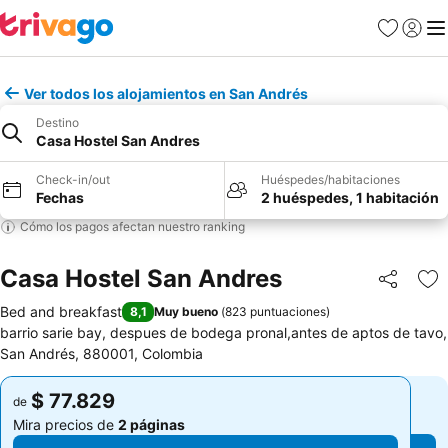
Favoritos
Iniciar 
Me
Ver todos los alojamientos en San Andrés
Destino
Casa Hostel San Andres
Check-in/out
Huéspedes/habitaciones
Fechas
2 huéspedes, 1 habitación
Cómo los pagos afectan nuestro ranking
Casa Hostel San Andres
Compartir
Ag
Bed and breakfast
8,1
Muy bueno
(
823 puntuaciones
)
barrio sarie bay, despues de bodega pronal,antes de aptos de tavo,
San Andrés, 880001, Colombia
$ 77.829
$ 77.829
de
de
Mira precios de
2 páginas
Mira precios de
2 páginas