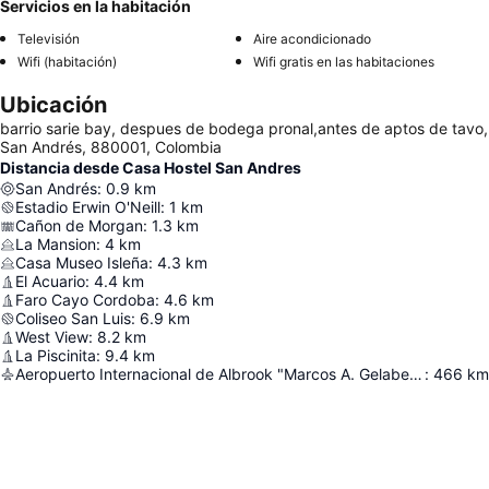
Servicios en la habitación
Televisión
Aire acondicionado
Wifi (habitación)
Wifi gratis en las habitaciones
Ubicación
barrio sarie bay, despues de bodega pronal,antes de aptos de tavo,
San Andrés, 880001, Colombia
Distancia desde Casa Hostel San Andres
San Andrés
:
0.9
km
Estadio Erwin O'Neill
:
1
km
Cañon de Morgan
:
1.3
km
La Mansion
:
4
km
Casa Museo Isleña
:
4.3
km
El Acuario
:
4.4
km
Faro Cayo Cordoba
:
4.6
km
Coliseo San Luis
:
6.9
km
West View
:
8.2
km
La Piscinita
:
9.4
km
Aeropuerto Internacional de Albrook "Marcos A. Gelabert"
:
466
km