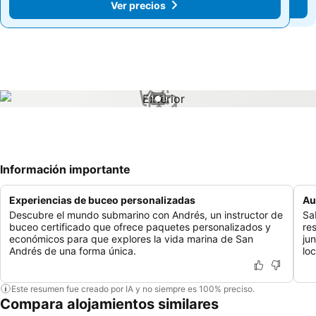
Ver precios
Ver precios
1 / 1
Información importante
Experiencias de buceo personalizadas
Au
Descubre el mundo submarino con Andrés, un instructor de
Sa
buceo certificado que ofrece paquetes personalizados y
re
económicos para que explores la vida marina de San
ju
Andrés de una forma única.
loc
Este resumen fue creado por IA y no siempre es 100% preciso.
Compara alojamientos similares