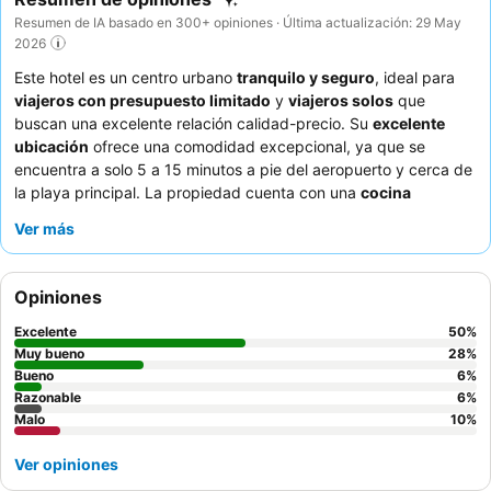
Resumen de IA basado en 300+ opiniones · Última actualización: 29 May
2026
Este hotel es un centro urbano
tranquilo y seguro
, ideal para
viajeros con presupuesto limitado
y
viajeros solos
que
buscan una excelente relación calidad-precio. Su
excelente
ubicación
ofrece una comodidad excepcional, ya que se
encuentra a solo 5 a 15 minutos a pie del aeropuerto y cerca de
la playa principal. La propiedad cuenta con una
cocina
comunitaria bien equipada
, lo que permite a los huéspedes
Ver más
preparar sus propias comidas y ahorrar en gastos de
alimentación. Los huéspedes elogian constantemente al
personal atento y amable
que hace todo lo posible para
Opiniones
garantizar una estancia confortable. Para una experiencia más
tranquila, los huéspedes deben considerar solicitar una
Excelente
50
%
habitación que no dé a la pista para minimizar el ruido de los
Muy bueno
28
%
aviones.
Bueno
6
%
Razonable
6
%
Malo
10
%
Ver opiniones