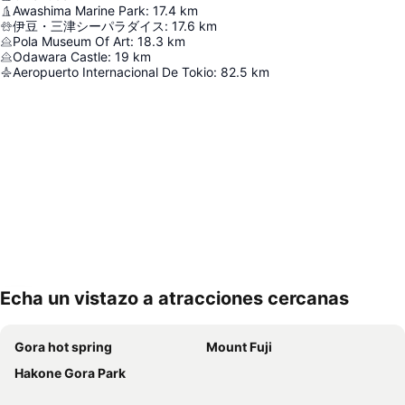
Awashima Marine Park
:
17.4
km
伊豆・三津シーパラダイス
:
17.6
km
Pola Museum Of Art
:
18.3
km
Odawara Castle
:
19
km
Aeropuerto Internacional De Tokio
:
82.5
km
Echa un vistazo a atracciones cercanas
Ampliar mapa
Gora hot spring
Mount Fuji
Hakone Gora Park