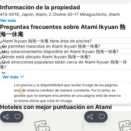
Información de la propiedad
413-0016, Japón, Atami, 2 Chome-20-17 Minaguchicho, Atami
Ver más
Preguntas frecuentes sobre Atami Ikyuan 熱
海一休庵
¿Atami Ikyuan 熱海一休庵 tiene área de piscina?
¿Se permiten mascotas en Atami Ikyuan 熱海一休庵?
¿Hay estacionamiento disponible en Atami Ikyuan 熱海一休庵?
¿Dónde está ubicado Atami Ikyuan 熱海一休庵?
¿Qué atracciones populares están cerca de Atami Ikyuan 熱海一休
庵?
Ver más
Los precios y la disponibilidad que recibe trivago de las páginas
web de reserva cambian de manera constante. Por lo tanto, es
posible que no siempre encuentres en una página web de reserva
la misma oferta que viste en trivago.
Hoteles con mejor puntuación en Atami
Compartir
Agregar a favoritos
Compartir
Agregar a fav