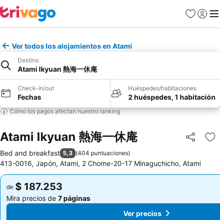
Favoritos
Iniciar 
Me
Ver todos los alojamientos en Atami
Destino
Atami Ikyuan 熱海一休庵
Check-in/out
Huéspedes/habitaciones
Fechas
2 huéspedes, 1 habitación
Cómo los pagos afectan nuestro ranking
Atami Ikyuan 熱海一休庵
Compartir
Ag
Bed and breakfast
5,3
(
404 puntuaciones
)
413-0016, Japón, Atami, 2 Chome-20-17 Minaguchicho, Atami
$ 187.253
$ 187.253
de
de
Mira precios de
7 páginas
Mira precios de
7 páginas
Ver precios
Ver precios