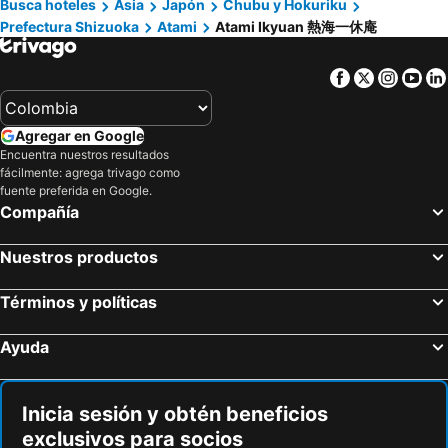
Busca hoteles
Asia
Japón
Chubu y Hokuriku
Prefectura Shizuoka
Atami
Atami Ikyuan 熱海一休庵
Facebook
Twitter
Insta
Yo
Agregar en Google
Encuentra nuestros resultados
fácilmente: agrega trivago como
fuente preferida en Google.
Compañía
Nuestros productos
Términos y políticas
Ayuda
Inicia sesión y obtén beneficios
exclusivos para socios