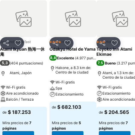
Bed and breakfast
Hotel
Hotel
4 Estrellas
3 Estrellas
Compartir
Agregar a favoritos
Compartir
Agregar a favoritos
Compartir
Agregar 
Atami Ikyuan 熱海一休
Odakyu Hotel de Yama
Toyoko Inn Atami
庵
Ekimae
8,8
Excelente
(
4.977 puntuaciones
)
5,3
7,5
(
404 puntuaciones
)
Bueno
(
3.217 pun
Hakone, a 8.3 km de:
Centro de la ciudad
Atami, Japón
Atami, a 1.3 km de:
Centro de la ciuda
Wi-Fi gratis
Wi-Fi gratis
Wi-Fi gratis
Spa
Aire acondicionado
Estacionamiento
Estacionamiento
Balcón / Terraza
Aire acondicionado
$ 682.103
de
$ 187.253
$ 204.565
de
de
Mira precios de
7
Mira precios de
5
Mira precios de
7
páginas
páginas
páginas