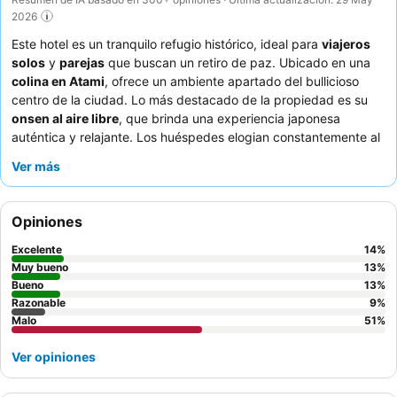
2026
Este hotel es un tranquilo refugio histórico, ideal para
viajeros
solos
y
parejas
que buscan un retiro de paz. Ubicado en una
colina en Atami
, ofrece un ambiente apartado del bullicioso
centro de la ciudad. Lo más destacado de la propiedad es su
onsen al aire libre
, que brinda una experiencia japonesa
auténtica y relajante. Los huéspedes elogian constantemente al
equipo de recepción
por su amabilidad y disposición, lo que
Ver más
contribuye a una estancia positiva. Para una experiencia
verdaderamente inmersiva, considere reservar una habitación
con un diseño japonés tradicional, que incluye cómodos futones.
Opiniones
Excelente
14
%
Muy bueno
13
%
Bueno
13
%
Razonable
9
%
Malo
51
%
Ver opiniones