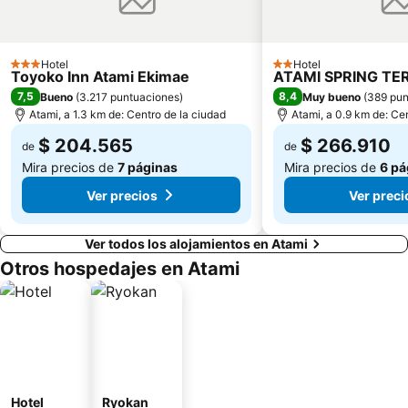
Hotel
Hotel
3 Estrellas
2 Estrellas
Toyoko Inn Atami Ekimae
ATAMI SPRING TE
7,5
8,4
Bueno
(
3.217 puntuaciones
)
Muy bueno
(
389 pun
Atami, a 1.3 km de: Centro de la ciudad
Atami, a 0.9 km de: Ce
$ 204.565
$ 266.910
de
de
Mira precios de
7 páginas
Mira precios de
6 pá
Ver precios
Ver preci
Ver todos los alojamientos en Atami
Otros hospedajes en Atami
Hotel
Ryokan