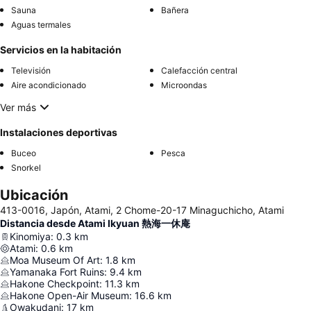
Sauna
Bañera
Aguas termales
Servicios en la habitación
Televisión
Calefacción central
Aire acondicionado
Microondas
Ver más
Instalaciones deportivas
Buceo
Pesca
Snorkel
Ubicación
413-0016, Japón, Atami, 2 Chome-20-17 Minaguchicho, Atami
Distancia desde Atami Ikyuan 熱海一休庵
Kinomiya
:
0.3
km
Atami
:
0.6
km
Moa Museum Of Art
:
1.8
km
Yamanaka Fort Ruins
:
9.4
km
Hakone Checkpoint
:
11.3
km
Hakone Open-Air Museum
:
16.6
km
Owakudani
:
17
km